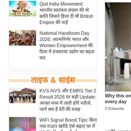
हॉलीवुड
Quit India Movement:
भारतीय स्वतंत्रता संग्राम की वो
फिल्म समीक्षा
क्रांति जिसने हिला दी थी British
Breaking
Empire की जड़ें
News
National Handloom Day
लाइफस्टाइल
2026: आत्मनिर्भर भारत और
Women Empowerment की
टेक्नॉलॉजी
दिशा में हथकरघा उद्योग का बढ़ता
ब्यूटी/फैशन
कद
घरेलू नुस्खे
पर्यटन स्थल
लाइफ & साइंस
फिटनेस मंत्रा
KVS-NVS और EMRS Tier 2
रिलेशनशिप
Result 2026 पर बड़ी Update:
राजनीति
अगस्त मध्य में जारी होंगे नतीजे,
जानें क्या है देरी की वजह
विश्लेषण
समसामयिक
WiFi Signal Boost Tips: बिना
नया राउटर खरीदे ऐसे बढ़ाएं घर में
मातृभूमि