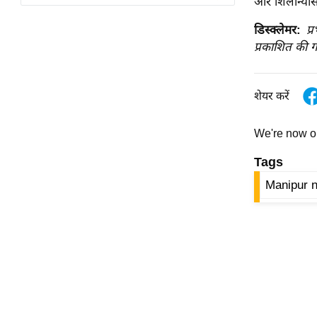
और शिलान्यास 
विश्लेषण
ट्रेंडिंग
डिस्क्लेमर:
प्
प्रकाशित की ग
Q
u
शेयर करें
i
c
k
We're now 
L
Tags
i
n
Manipur 
k
s
विधानसभा
चुनाव
फोटो
वीडियो