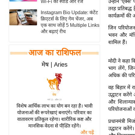
उन्होंने ‘एक्
Wi-Fi की स्पीड और रेंज
स्तंभ
तरह प्रतिबद्ध
Instagram Bio Update: कंटेंट
कार्यक्रमों क
एम.
क्रिएटर्स के लिए गेम चेंजर, अब
आर.
एक साथ जोड़ें 5 Multiple Links
जिन परियोजना
और बढ़ाएं रीच
आई.
भवन और मंत्र
चाय पर
शामिल हैं।
समीक्षा
आज का राशिफल
धर्म
मोदी ने कहा कि
मेष | Aries
भाग लेंगे, जि
ज्योतिष
अधिक की परिय
प्रभु
महिमा/
वह बिहार में र
धर्मस्थल
उद्घाटन करेंग
और शिलान्या
व्रत
विशेष आर्थिक लाभ का योग बन रहा है। भावी
परियोजनाओं का
त्योहार
योजनाओं की रूपरेखाएं बनाएंगे। परिवार का
वातावरण प्रतिकूल रहेगा। शारीरिक कष्ट और
राशिफल
प्रधानमंत्री 
मानसिक वेदना से पीडि़त रहेंगे।
उद्घाटन करें
विशेष
और पढ़ें