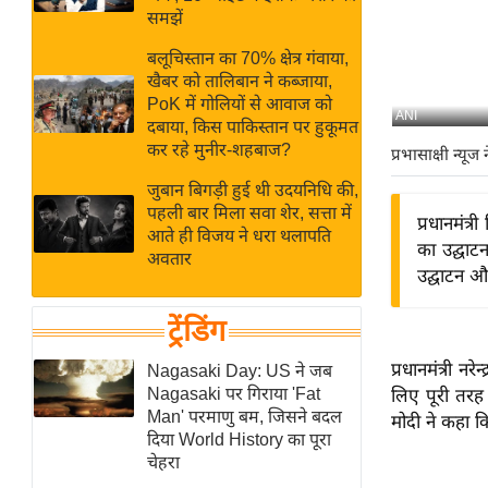
बजट
Hindi
समझें
खेल
News
बलूचिस्तान का 70% क्षेत्र गंवाया,
क्रिकेट
खैबर को तालिबान ने कब्जाया,
Hindi
IPL
PoK में गोलियों से आवाज को
ANI
दबाया, किस पाकिस्तान पर हुकूमत
Videos
2026
कर रहे मुनीर-शहबाज?
प्रभासाक्षी न्यूज 
क्राइम
जुबान बिगड़ी हुई थी उदयनिधि की,
ई-पेपर
पहली बार मिला सवा शेर, सत्ता में
प्रधानमंत्
मिसाल बेमिसाल
आते ही विजय ने धरा थलापति
का उद्घाट
अवतार
शख्सियत
उद्घाटन और
यंग इंडिया
ट्रेंडिंग
साहित्य जगत
ऑटो वर्ल्ड
प्रधानमंत्री न
Nagasaki Day: US ने जब
Nagasaki पर गिराया 'Fat
लिए पूरी तरह 
न्यूज ब्रीफ
Man' परमाणु बम, जिसने बदल
मोदी ने कहा कि
मनोरंजन जगत
दिया World History का पूरा
चेहरा
बॉलीवुड