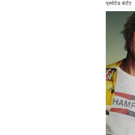
ऑडियो
इंफ़ोग्राफ़िक
राज्यों से
शहरों से
वेब स्टोरी
कार्टून
Short
Videos
iOS App
About us
Contact Editor
Advertise
Privacy Policy
Grievance
Redressal