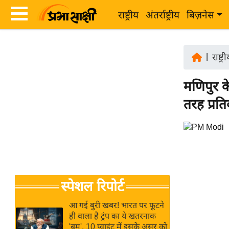
राष्ट्रीय
अंतर्राष्ट्रीय
बिज़नेस
Latest
ता
News
|
राष्ट्र
ज़ा
in
ख
मणिपुर क
Hindi
ब
तरह प्रति
र
Hindi
राष्ट्रीय
News
अंतर्राष्ट्रीय
Live
बिज़नेस
उद्योग
Breaking
स्पेशल रिपोर्ट
जगत
News in
विशेषज्ञ
Hindi
आ गई बुरी खबर! भारत पर फूटने
राय
ही वाला है ट्रंप का ये खतरनाक
'बम', 10 प्वाइंट में इसके असर को