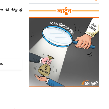
कार्टून
ाषा की फीड से
ws