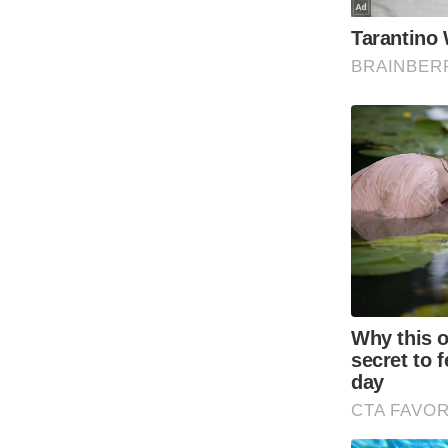
Code Of Ethics
RSS
Our Team
Expert Panel
Loksabhachunav
Android App