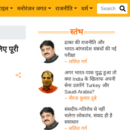
टाइल
मनोरंजन जगत
राजनीति
धर्म
स्तंभ
ढाका की राजनीति और
िए पूरी
भारत-बांग्लादेश संबंधों की नई
परीक्षा
~ ललित गर्ग
अगर भारत-पाक युद्ध हुआ तो
क्या India के खिलाफ अपनी
सेना उतारेंगे Turkey और
Saudi Arabia?
~ नीरज कुमार दुबे
संसदीय-गतिरोध से नहीं
चलेगा लोकतंत्र, संवाद ही है
समाधान
~ ललित गर्ग