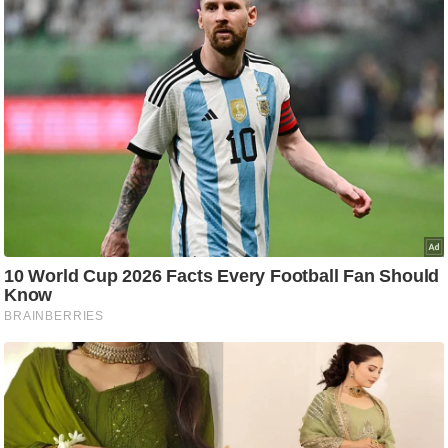
आ
र
.
आ
ई
.
चा
य
प
र
स
मी
क्षा
ध
र्म
ज्यो