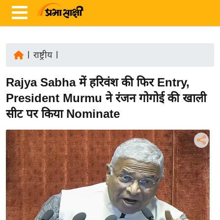
|
राष्ट्रीय
|
ता
Rajya Sabha में हरिवंश की फिर Entry,
ज़ा
ख
President Murmu ने रंजन गोगोई की खाली
ब
सीट पर किया Nominate
र
रा
ष्ट्री
य
अं
त
र्रा
ष्ट्री