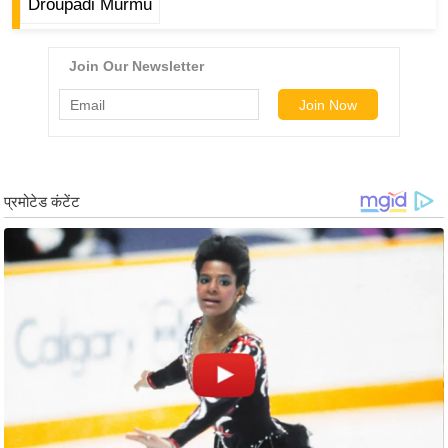
ड
Droupadi Murmu
हॉ
ली
वु
ड
फि
ल्म
स
मी
क्षा
B
r
e
a
k
i
n