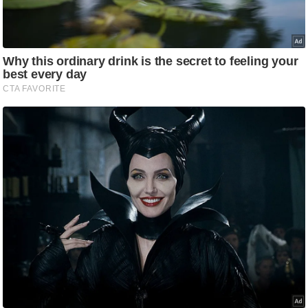
/
फै
श
न
घ
रे
लू
नु
स्खे
प
र्य
ट
न
स्थ
ल
फि