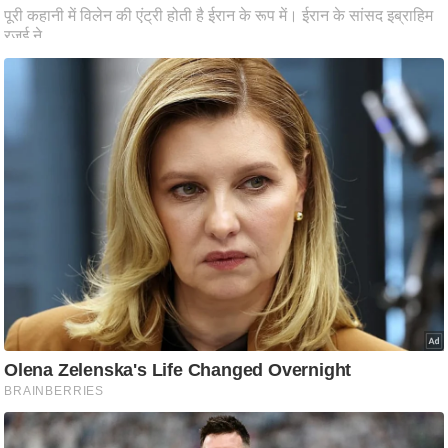
ष
ण
स
म
सा
म
यि
क
मा
तृ
भू
मि
स्तं
भ
ए
म
.