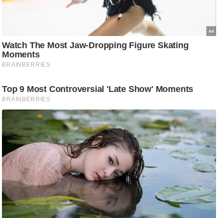
g
N
e
w
s
ला
इ
फ
स्टा
इ
ल
टे
क्नॉ
लॉ
जी
ब्यू
टी