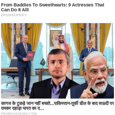
ट
ने
स
मं
त्रा
रि
ले
श
न
शि
प
रा
ज
नी
ति
वि
श्ले