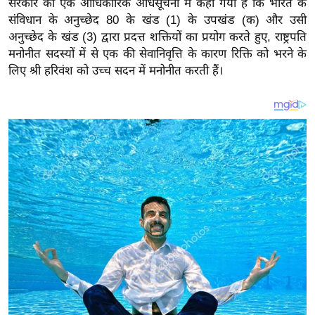
सरकार की एक आधिकारिक अधिसूचना में कहा गया है कि भारत के
य
संविधान के अनुच्छेद 80 के खंड (1) के उपखंड (क) और उसी
ब
अनुच्छेद के खंड (3) द्वारा प्रदत्त शक्तियों का प्रयोग करते हुए, राष्ट्रपति
ज
मनोनीत सदस्यों में से एक की सेवानिवृत्ति के कारण रिक्ति को भरने के
ट
लिए श्री हरिवंश को उच्च सदन में मनोनीत करती हैं।
खे
ल
क्रि
के
ट
I
P
L
2
0
2
6
क्रा