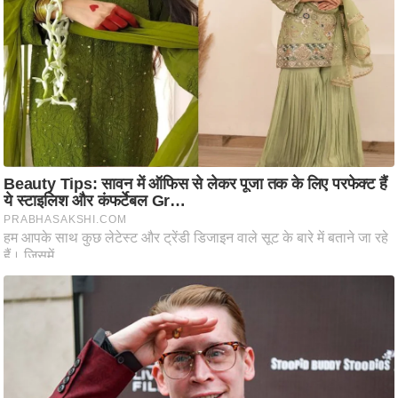
ति
ष
प्र
भु
म
हि
मा
/
ध
र्म
स्थ
ल
व्र
त
त्यो
हा
र