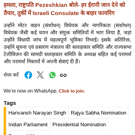
हमला, राष्ट्रपति Pezeshkian बोले- हर ईरानी जान देने को
र्ल्ड
तैयार, तुर्की में Israeli Consulate के बाहर फायरिंग
न्यू
ज
उन्होंने मोटर वाहन (संशोधन) विधेयक और नागरिकता (संशोधन)
ब्री
विधेयक जैसी कई चयन और संयुक्त समितियों में भाग लिया है, जहां
फ
उन्होंने विधायी जांच में महत्वपूर्ण भूमिका निभाई। इसके अतिरिक्त,
म
उन्होंने सूचना एवं प्रसारण मंत्रालय की सलाहकार समिति और राज्यसभा
टेलीविजन की सामग्री सलाहकार समिति के अध्यक्ष सहित कई परामर्श
नो
और परामर्श निकायों में अपनी सेवाएं दी हैं।
रं
ज
शेयर करें
न
ज
We're now on WhatsApp.
Click to join.
ग
त
Tags
बॉ
Harivansh Narayan Singh
Rajya Sabha Nomination
ली
Indian Parliament
Presidential Nomination
वु