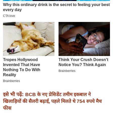
इ
म
ई
-
पे
प
र
मि
सा
ल
बे
मि
सा
इसे भी पढ़ें:
BCB के नए प्रेसिडेंट तमीम इकबाल ने
ल
खिलाड़ियों की सैलरी बढ़ाई, पहले मिलते थे 754 रुपये मैच
फीस
श