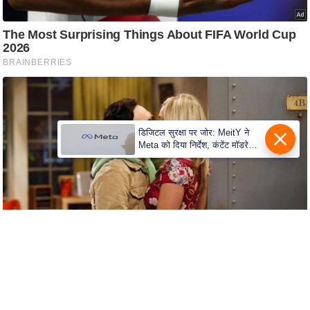
c
y
G
r
i
e
v
a
डिजिटल सुरक्षा पर जोर: MeitY ने
Meta को दिया निर्देश, कंटेंट मॉडरेशन
n
मजबूत करे
c
e
R
e
d
r
e
s