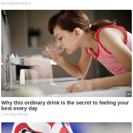
ड
हॉ
ली
वु
ड
फि
ल्म
स
मी
क्षा
B
r
e
a
k
i
n