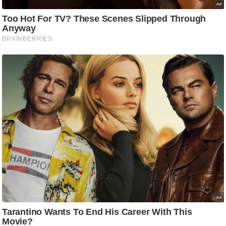
र्ल्ड
न्यू
ज
ब्री
फ
म
नो
रं
ज
न
ज
ग
त
बॉ
ली
वु