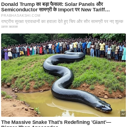
आ
र
.
आ
ई
.
चा
य
प
र
स
मी
क्षा
ध
र्म
ज्यो