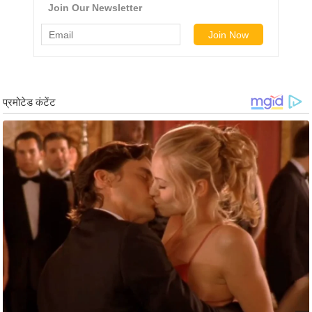
ख्सि
य
त
यं
ग
इं
डि
या
सा
हि
त्य
ज
ग
त
ऑ
टो
व