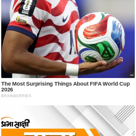
g
N
e
w
s
ला
इ
फ
स्टा
इ
ल
टे
क्नॉ
लॉ
जी
ब्यू
टी