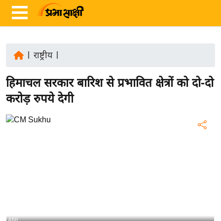
|
राष्ट्रीय
|
ता
हिमाचल सरकार बारिश से प्रभावित क्षेत्रों को दो-दो
ज़ा
ख
करोड़ रुपये देगी
ब
र
रा
ष्ट्री
य
अं
त
र्रा
ष्ट्री
ANI