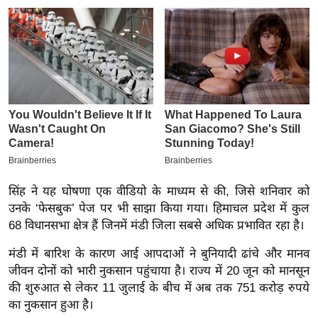
य
ब
ज
ट
खे
ल
क्रि
के
ट
I
सिंह ने यह घोषणा एक वीडियो के माध्यम से की, जिसे शनिवार को
P
उनके ‘फेसबुक’ पेज पर भी साझा किया गया। हिमाचल प्रदेश में कुल
L
68 विधानसभा क्षेत्र हैं जिनमें मंडी जिला सबसे अधिक प्रभावित रहा है।
2
मंडी में बारिश के कारण आई आपदाओं ने बुनियादी ढांचे और मानव
0
जीवन दोनों को भारी नुकसान पहुंचाया है। राज्य में 20 जून को मानसून
2
की शुरुआत से लेकर 11 जुलाई के बीच में अब तक 751 करोड़ रुपये
6
का नुकसान हुआ है।
क्रा