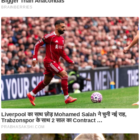
ति
ष
प्र
भु
म
हि
मा
/
ध
र्म
स्थ
ल
व्र
त
त्यो
हा
र