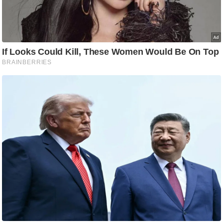
ष
ण
स
म
सा
म
यि
क
मा
तृ
भू
मि
स्तं
भ
ए
म
.