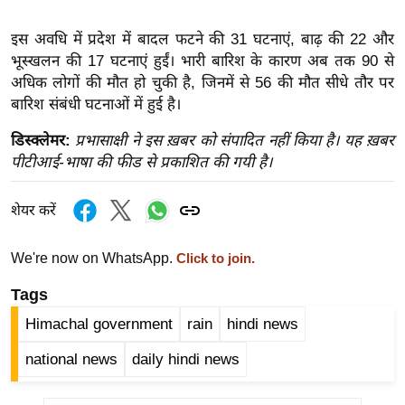
इ
इस अवधि में प्रदेश में बादल फटने की 31 घटनाएं, बाढ़ की 22 और
म
भूस्खलन की 17 घटनाएं हुईं। भारी बारिश के कारण अब तक 90 से
ई
अधिक लोगों की मौत हो चुकी है, जिनमें से 56 की मौत सीधे तौर पर
-
बारिश संबंधी घटनाओं में हुई है।
पे
डिस्क्लेमर:
प्रभासाक्षी ने इस ख़बर को संपादित नहीं किया है। यह ख़बर
प
पीटीआई-भाषा की फीड से प्रकाशित की गयी है।
र
मि
शेयर करें
सा
ल
We're now on WhatsApp.
Click to join.
बे
Tags
मि
Himachal government
rain
hindi news
सा
national news
daily hindi news
ल
श