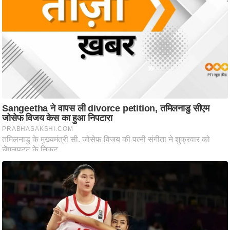
/
फै
श
न
घ
रे
लू
नु
स्खे
प
र्य
ट
न
स्थ
ल
फि