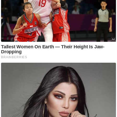
ट
ने
स
मं
त्रा
रि
ले
श
न
शि
प
रा
ज
नी
ति
वि
श्ले