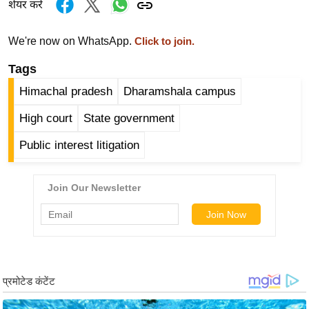
ड
शेयर करें
हॉ
ली
We're now on WhatsApp.
Click to join.
वु
Tags
ड
Himachal pradesh
Dharamshala campus
फि
ल्म
High court
State government
स
Public interest litigation
मी
क्षा
B
r
e
a
k
i
n