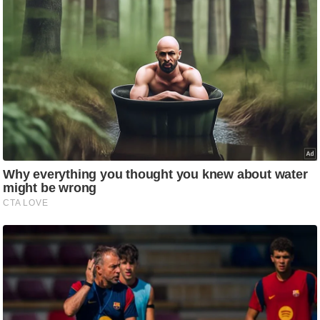
ट
ने
स
मं
त्रा
रि
ले
श
न
शि
प
रा
ज
नी
ति
वि
श्ले