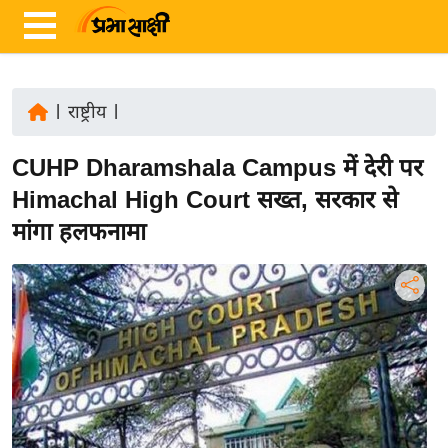
|
राष्ट्रीय
|
ता
CUHP Dharamshala Campus में देरी पर
ज़ा
ख
Himachal High Court सख्त, सरकार से
ब
मांगा हलफनामा
र
रा
ष्ट्री
य
अं
त
र्रा
ष्ट्री