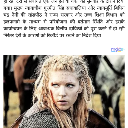
हो रही देरी से संबंधित एक जनहित याचिका की सुनवाई के दौरान दिया
य
गया। मुख्य न्यायाधीश गुरमीत सिंह संधावालिया और न्यायमूर्ति बिपिन
ब
चंद्र नेगी की खंडपीठ ने राज्य सरकार और उच्च शिक्षा विभाग को
ज
हलफनामे के माध्यम से परियोजना की वर्तमान स्थिति और इसके
ट
कार्यान्वयन के लिए आवश्यक वित्तीय दायित्वों को पूरा करने में हो रही
खे
निरंतर देरी के कारणों को रिकॉर्ड पर रखने का निर्देश दिया।
ल
क्रि
के
ट
I
P
L
2
0
2
6
क्रा