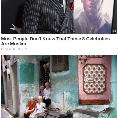
आ
र
.
आ
ई
.
चा
य
प
र
स
मी
क्षा
ध
र्म
ज्यो