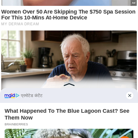
c
y
G
r
i
e
v
a
n
c
e
R
प्रमोटेड कंटेंट
e
d
What Happened To The Blue Lagoon Cast? See
r
Them Now
e
BRAINBERRIES
s