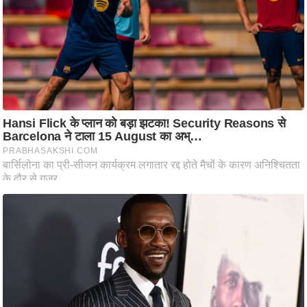
ष
ण
स
म
सा
म
यि
क
मा
तृ
भू
मि
स्तं
भ
ए
म
.