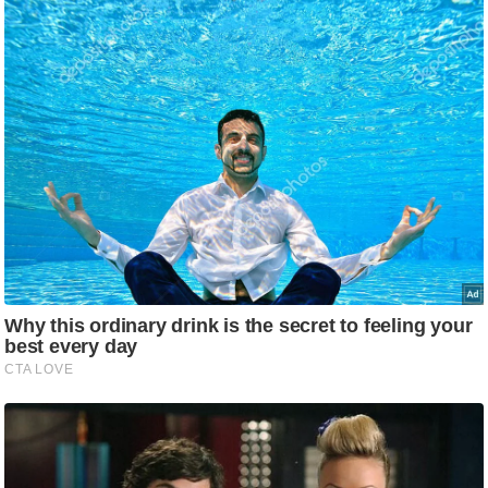
g
N
e
w
s
ला
इ
फ
स्टा
इ
ल
टे
क्नॉ
लॉ
जी
ब्यू
टी