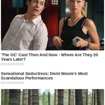
/
फै
श
न
घ
रे
लू
नु
स्खे
प
र्य
ट
न
स्थ
ल
फि