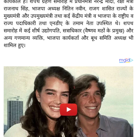
कार्यकाल है। शपथ ग्रहण समारोह में प्रधानमंत्री नरेन्द्र मोदी, रक्षा मंत्री
य
राजनाथ सिंह, भाजपा अध्यक्ष नितिन नवीन, राजग शासित राज्यों के
ब
मुख्यमंत्री और उपमुख्यमंत्री तथा कई केंद्रीय मंत्री व भाजपा के राष्ट्रीय व
ज
राज्य पदाधिकारी तथा एनडीए के तमाम नेता उपस्थित थे। शपथ
ट
समारोह में कई शीर्ष उद्योगपति, सत्राधिकार (वैष्णव मठों के प्रमुख) और
खे
अन्य गणमान्य व्यक्ति, भाजपा कार्यकर्ता और बूथ समिति अध्यक्ष भी
ल
शामिल हुए।
क्रि
के
ट
I
P
L
2
0
2
6
क्रा