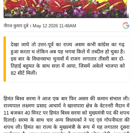
य
बि
ANI
ज़
नीरज कुमार दुबे
। May 12 2026 11:48AM
ने
स
देखा जाये तो उत्तर-पूर्व का राज्य असम कभी कांग्रेस का गढ़
उ
हुआ करता थ लेकिन अब यह भगवा किले में तब्दील हो चुका है।
द्यो
इस बार के विधानसभा चुनावों में राजग लगातार तीसरी बार दो-
ग
तिहाई बहुमत के साथ सत्ता में आया, जिसमें अकेले भाजपा को
ज
82 सीटें मिलीं।
ग
त
वि
हिमंत बिस्व सरमा ने आज एक बार फिर असम की कमान संभाल ली।
शे
राज्यपाल लक्ष्मण प्रसाद आचार्य ने खानापारा क्षेत्र के वेटरनरी मैदान में
ष
11 बजकर 40 मिनट पर हिमंत बिस्व सरमा को मुख्यमंत्री पद की शपथ
ज्ञ
दिलाई। सरमा के साथ चार अन्य विधायकों ने पद एवं गोपनीयता की
रा
शपथ ली। हिमंत का राज्य के मुख्यमंत्री के रूप में यह लगातार दूसरा