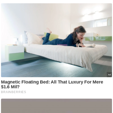
ट
ने
स
मं
त्रा
रि
ले
श
न
शि
प
रा
ज
नी
ति
वि
श्ले