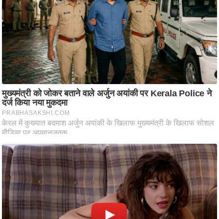
आ
र
.
आ
ई
.
चा
य
प
र
स
मी
क्षा
ध
र्म
ज्यो