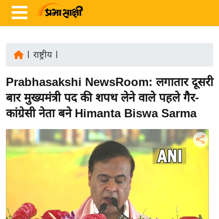
|
राष्ट्रीय
|
ता
Prabhasakshi NewsRoom: लगातार दूसरी
ज़ा
ख
बार मुख्यमंत्री पद की शपथ लेने वाले पहले गैर-
ब
कांग्रेसी नेता बने Himanta Biswa Sarma
र
रा
ष्ट्री
य
अं
त
र्रा
ष्ट्री