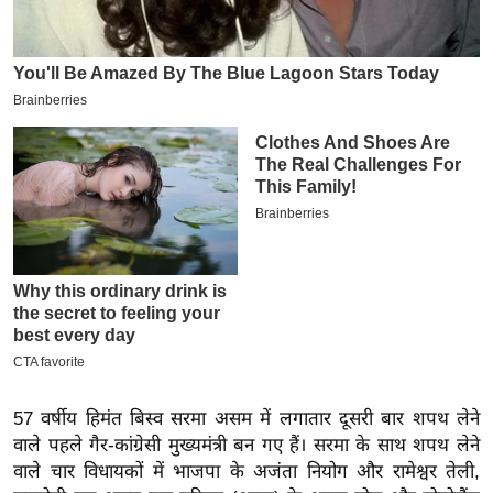
इ
म
ई
-
पे
प
र
मि
सा
ल
बे
मि
सा
57 वर्षीय हिमंत बिस्व सरमा असम में लगातार दूसरी बार शपथ लेने
ल
वाले पहले गैर-कांग्रेसी मुख्यमंत्री बन गए हैं। सरमा के साथ शपथ लेने
वाले चार विधायकों में भाजपा के अजंता नियोग और रामेश्वर तेली,
श