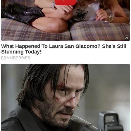
ति
ष
प्र
भु
म
हि
मा
/
ध
र्म
स्थ
ल
व्र
त
त्यो
हा
र