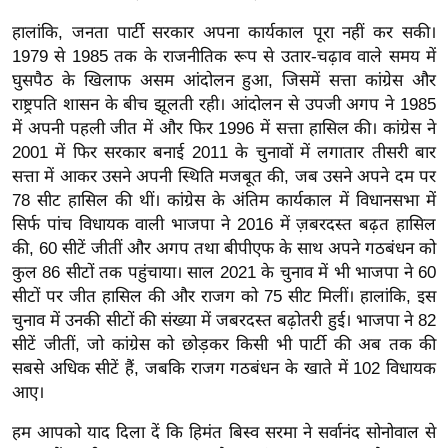
र्ल्ड
हालांकि, जनता पार्टी सरकार अपना कार्यकाल पूरा नहीं कर सकी।
न्यू
1979 से 1985 तक के राजनीतिक रूप से उतार-चढ़ाव वाले समय में
ज
घुसपैठ के खिलाफ असम आंदोलन हुआ, जिसमें सत्ता कांग्रेस और
ब्री
राष्ट्रपति शासन के बीच झूलती रही। आंदोलन से उपजी अगप ने 1985
फ
में अपनी पहली जीत में और फिर 1996 में सत्ता हासिल की। कांग्रेस ने
2001 में फिर सरकार बनाई 2011 के चुनावों में लगातार तीसरी बार
म
सत्ता में आकर उसने अपनी स्थिति मजबूत की, जब उसने अपने दम पर
नो
78 सीट हासिल की थीं। कांग्रेस के अंतिम कार्यकाल में विधानसभा में
रं
सिर्फ पांच विधायक वाली भाजपा ने 2016 में ज़बरदस्त बढ़त हासिल
ज
की, 60 सीटें जीतीं और अगप तथा बीपीएफ के साथ अपने गठबंधन को
न
कुल 86 सीटों तक पहुंचाया। साल 2021 के चुनाव में भी भाजपा ने 60
ज
सीटों पर जीत हासिल की और राजग को 75 सीट मिलीं। हालांकि, इस
ग
चुनाव में उनकी सीटों की संख्या में जबरदस्त बढ़ोतरी हुई। भाजपा ने 82
त
सीटें जीतीं, जो कांग्रेस को छोड़कर किसी भी पार्टी की अब तक की
सबसे अधिक सीटें हैं, जबकि राजग गठबंधन के खाते में 102 विधायक
बॉ
आए।
ली
वु
हम आपको याद दिला दें कि हिमंत बिस्व सरमा ने सर्वानंद सोनोवाल से