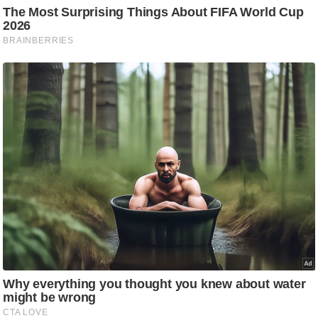
/
फै
श
न
घ
रे
लू
नु
स्खे
प
र्य
ट
न
स्थ
ल
फि