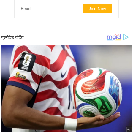
g
N
e
w
s
ला
इ
फ
स्टा
इ
ल
टे
क्नॉ
लॉ
जी
ब्यू
टी