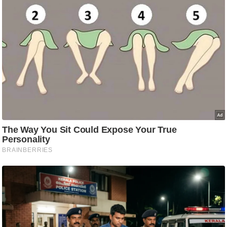
ष
ण
स
म
सा
म
यि
क
मा
तृ
भू
मि
स्तं
भ
ए
म
.