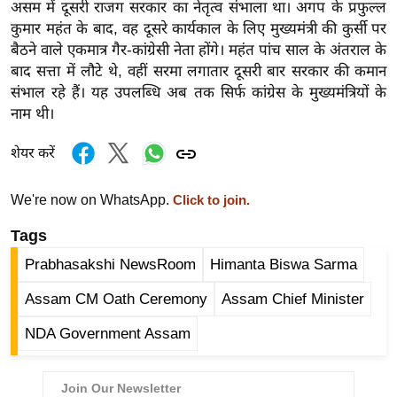
ड
असम में दूसरी राजग सरकार का नेतृत्व संभाला था। अगप के प्रफुल्ल
हॉ
कुमार महंत के बाद, वह दूसरे कार्यकाल के लिए मुख्यमंत्री की कुर्सी पर
ली
बैठने वाले एकमात्र गैर-कांग्रेसी नेता होंगे। महंत पांच साल के अंतराल के
बाद सत्ता में लौटे थे, वहीं सरमा लगातार दूसरी बार सरकार की कमान
वु
संभाल रहे हैं। यह उपलब्धि अब तक सिर्फ कांग्रेस के मुख्यमंत्रियों के
ड
नाम थी।
फि
ल्म
शेयर करें
स
मी
We're now on WhatsApp.
Click to join.
क्षा
Tags
B
Prabhasakshi NewsRoom
Himanta Biswa Sarma
r
e
Assam CM Oath Ceremony
Assam Chief Minister
a
NDA Government Assam
k
i
n