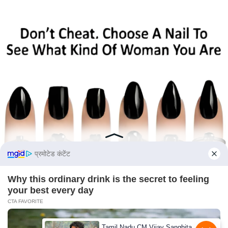
s
a
l
C
o
d
e
O
f
E
t
h
प्रमोटेड कंटेंट
i
c
Why this ordinary drink is the secret to feeling
s
your best every day
CTA FAVORITE
R
S
Tamil Nadu CM Vijay Sanghita