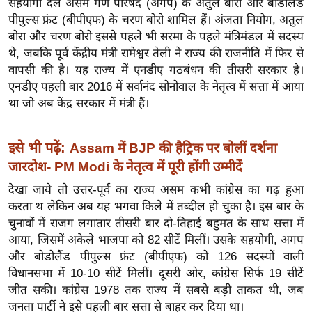
सहयोगी दल असम गण परिषद (अगप) के अतुल बोरा और बोडोलैंड
ख्सि
पीपुल्स फ्रंट (बीपीएफ) के चरण बोरो शामिल हैं। अंजता नियोग, अतुल
य
बोरा और चरण बोरो इससे पहले भी सरमा के पहले मंत्रिमंडल में सदस्य
त
थे, जबकि पूर्व केंद्रीय मंत्री रामेश्वर तेली ने राज्य की राजनीति में फिर से
यं
वापसी की है। यह राज्य में एनडीए गठबंधन की तीसरी सरकार है।
ग
एनडीए पहली बार 2016 में सर्वानंद सोनोवाल के नेतृत्व में सत्ता में आया
इं
था जो अब केंद्र सरकार में मंत्री हैं।
डि
या
इसे भी पढ़ें:
Assam में BJP की हैट्रिक पर बोलीं दर्शना
सा
जारदोश- PM Modi के नेतृत्व में पूरी होंगी उम्मीदें
हि
देखा जाये तो उत्तर-पूर्व का राज्य असम कभी कांग्रेस का गढ़ हुआ
त्य
करता थ लेकिन अब यह भगवा किले में तब्दील हो चुका है। इस बार के
ज
चुनावों में राजग लगातार तीसरी बार दो-तिहाई बहुमत के साथ सत्ता में
ग
आया, जिसमें अकेले भाजपा को 82 सीटें मिलीं। उसके सहयोगी, अगप
त
और बोडोलैंड पीपुल्स फ्रंट (बीपीएफ) को 126 सदस्यों वाली
ऑ
विधानसभा में 10-10 सीटें मिलीं। दूसरी ओर, कांग्रेस सिर्फ 19 सीटें
टो
जीत सकी। कांग्रेस 1978 तक राज्य में सबसे बड़ी ताकत थी, जब
व
जनता पार्टी ने इसे पहली बार सत्ता से बाहर कर दिया था।