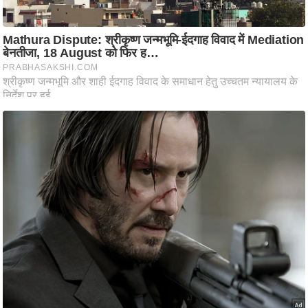
आ
र
.
आ
ई
.
चा
य
प
र
स
मी
क्षा
ध
र्म
ज्यो