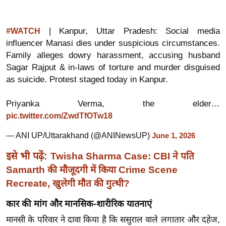
ख्सि
य
त
| Kanpur, Uttar Pradesh: Social media
#WATCH
influencer Manasi dies under suspicious circumstances.
यं
Family alleges dowry harassment, accusing husband
ग
Sagar Rajput & in-laws of torture and murder disguised
इं
as suicide. Protest staged today in Kanpur.
डि
या
Priyanka Verma, the elder…
सा
pic.twitter.com/ZwdTfOTw18
हि
— ANI UP/Uttarakhand (@ANINewsUP)
June 1, 2026
त्य
ज
इसे भी पढ़ें:
Twisha Sharma Case: CBI ने पति
ग
Samarth की मौजूदगी में किया Crime Scene
त
Recreate, खुलेगी मौत की गुत्थी?
ऑ
कार की मांग और मानसिक-शारीरिक यातनाएं
टो
मानसी के परिवार ने दावा किया है कि ससुराल वाले लगातार और दहेज,
व