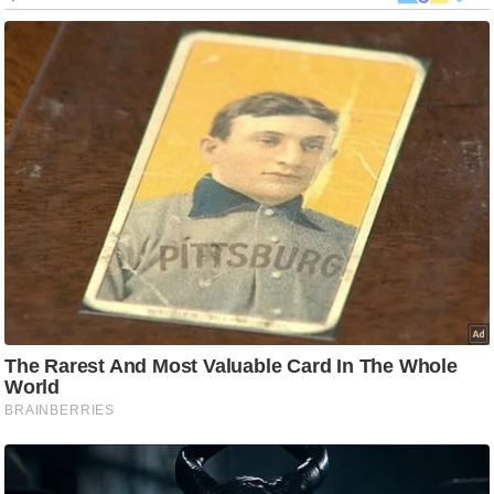
g
N
e
w
s
ला
इ
फ
स्टा
इ
ल
टे
क्नॉ
लॉ
जी
ब्यू
टी