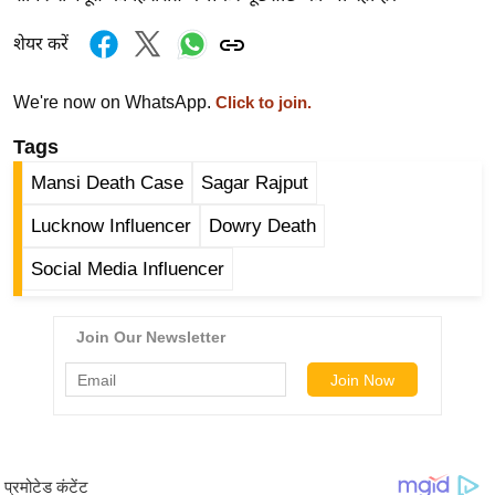
ड
हॉ
शेयर करें
ली
वु
We're now on WhatsApp.
Click to join.
ड
Tags
फि
ल्म
Mansi Death Case
Sagar Rajput
स
Lucknow Influencer
Dowry Death
मी
क्षा
Social Media Influencer
B
r
e
a
k
i
n