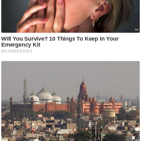
ष
ण
स
म
सा
म
यि
क
मा
तृ
भू
मि
स्तं
भ
ए
म
.