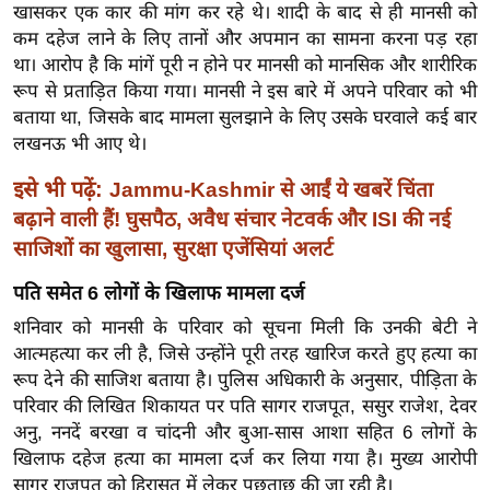
खासकर एक कार की मांग कर रहे थे। शादी के बाद से ही मानसी को
र्ल्ड
कम दहेज लाने के लिए तानों और अपमान का सामना करना पड़ रहा
न्यू
था। आरोप है कि मांगें पूरी न होने पर मानसी को मानसिक और शारीरिक
ज
रूप से प्रताड़ित किया गया। मानसी ने इस बारे में अपने परिवार को भी
ब्री
बताया था, जिसके बाद मामला सुलझाने के लिए उसके घरवाले कई बार
फ
लखनऊ भी आए थे।
म
इसे भी पढ़ें:
Jammu-Kashmir से आईं ये खबरें चिंता
नो
बढ़ाने वाली हैं! घुसपैठ, अवैध संचार नेटवर्क और ISI की नई
रं
साजिशों का खुलासा, सुरक्षा एजेंसियां अलर्ट
ज
न
पति समेत 6 लोगों के खिलाफ मामला दर्ज
ज
शनिवार को मानसी के परिवार को सूचना मिली कि उनकी बेटी ने
ग
आत्महत्या कर ली है, जिसे उन्होंने पूरी तरह खारिज करते हुए हत्या का
त
रूप देने की साजिश बताया है। पुलिस अधिकारी के अनुसार, पीड़िता के
बॉ
परिवार की लिखित शिकायत पर पति सागर राजपूत, ससुर राजेश, देवर
ली
अनु, ननदें बरखा व चांदनी और बुआ-सास आशा सहित 6 लोगों के
खिलाफ दहेज हत्या का मामला दर्ज कर लिया गया है। मुख्य आरोपी
वु
सागर राजपूत को हिरासत में लेकर पूछताछ की जा रही है।