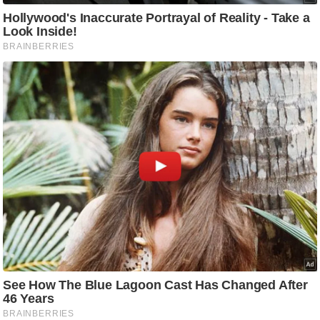
ति
ष
प्र
भु
म
हि
मा
/
ध
र्म
स्थ
ल
व्र
त
त्यो
हा
र