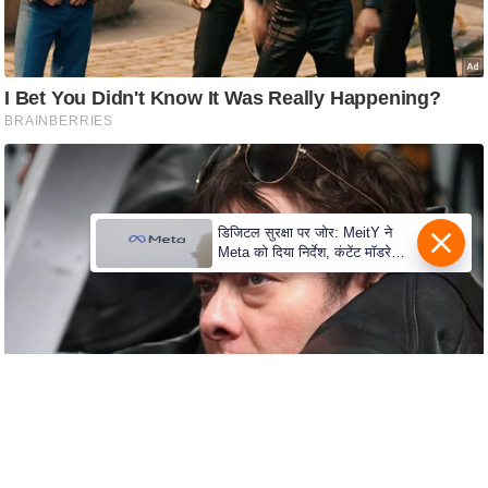
c
y
G
r
i
e
v
a
n
डिजिटल सुरक्षा पर जोर: MeitY ने
Meta को दिया निर्देश, कंटेंट मॉडरेशन
c
मजबूत करे
e
R
e
d
r
e
s