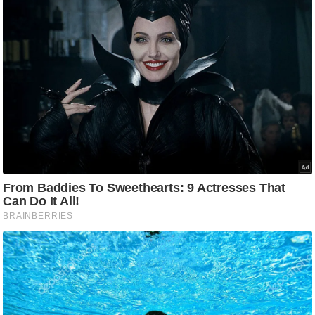
/
फै
श
न
घ
रे
लू
नु
स्खे
प
र्य
ट
न
स्थ
ल
फि