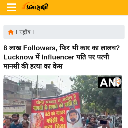
|
राष्ट्रीय
|
ता
8 लाख Followers, फिर भी कार का लालच?
ज़ा
ख
Lucknow में Influencer पति पर पत्नी
ब
मानसी की हत्या का केस
र
रा
ष्ट्री
य
अं
त
र्रा
ष्ट्री