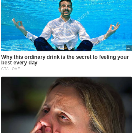
ट
ने
स
मं
त्रा
रि
ले
श
न
शि
प
रा
ज
नी
ति
वि
श्ले