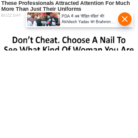
c
y
PDA में अब 'पीड़ित पंडित' भी!
G
Akhilesh Yadav का Brahmin
r
दांव, बोले- Krishna-Sudama की
दोस्ती पुरानी
i
e
v
a
n
c
e
R
e
d
r
e
s