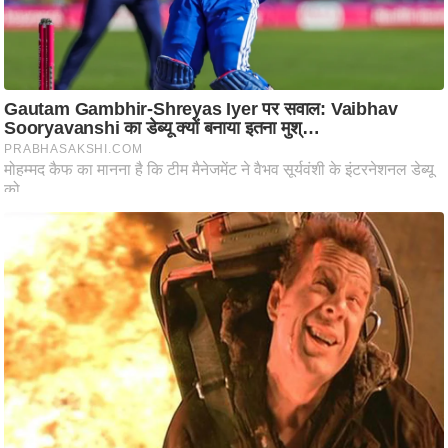
ष
ण
स
म
सा
म
यि
क
मा
तृ
भू
मि
स्तं
भ
ए
म
.