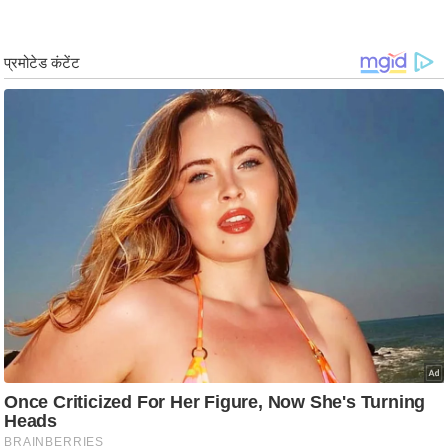
ड
हॉ
ली
वु
ड
फि
ल्म
स
मी
क्षा
B
r
e
a
k
i
n