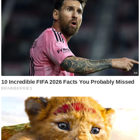
/
फै
श
न
घ
रे
लू
नु
स्खे
प
र्य
ट
न
स्थ
ल
फि