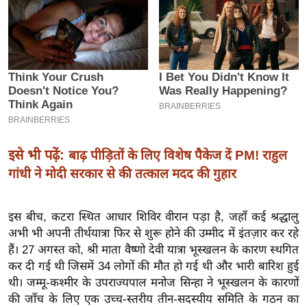
इ
म
ई
-
पे
प
र
मि
इसे भी पढ़ें:
बाढ़ पीड़ितों के लिए विशेष पैकेज दें PM! राहुल
सा
गांधी ने मोदी सरकार से की तत्काल मदद की गुहार
ल
इस बीच, कटरा स्थित आधार शिविर वीरान पड़ा है, जहाँ कई श्रद्धालु
बे
अभी भी अपनी तीर्थयात्रा फिर से शुरू होने की उम्मीद में इंतज़ार कर रहे
मि
हैं। 27 अगस्त को, श्री माता वैष्णो देवी यात्रा भूस्खलन के कारण स्थगित
सा
कर दी गई थी जिसमें 34 लोगों की मौत हो गई थी और भारी बारिश हुई
ल
थी। जम्मू-कश्मीर के उपराज्यपाल मनोज सिन्हा ने भूस्खलन के कारणों
श
की जाँच के लिए एक उच्च-स्तरीय तीन-सदस्यीय समिति के गठन का