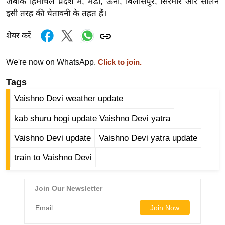
जबकि हिमाचल प्रदेश में, मंडी, ऊना, बिलासपुर, सिरमौर और सोलन
र्ल्ड
इसी तरह की चेतावनी के तहत हैं।
न्यू
शेयर करें
ज
ब्री
We're now on WhatsApp.
फ
Click to join.
म
Tags
नो
Vaishno Devi weather update
रं
ज
kab shuru hogi update Vaishno Devi yatra
न
Vaishno Devi update
Vaishno Devi yatra update
ज
ग
train to Vaishno Devi
त
बॉ
ली
वु