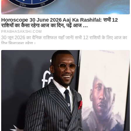
ति
ष
प्र
भु
म
हि
मा
/
ध
र्म
स्थ
ल
व्र
त
त्यो
हा
र