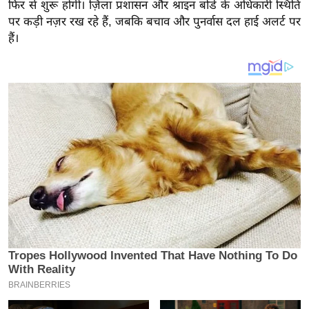
य
फिर से शुरू होगी। ज़िला प्रशासन और श्राइन बोर्ड के अधिकारी स्थिति
पर कड़ी नज़र रख रहे हैं, जबकि बचाव और पुनर्वास दल हाई अलर्ट पर
ब
हैं।
ज
ट
खे
ल
क्रि
के
ट
I
P
L
2
0
2
6
क्रा