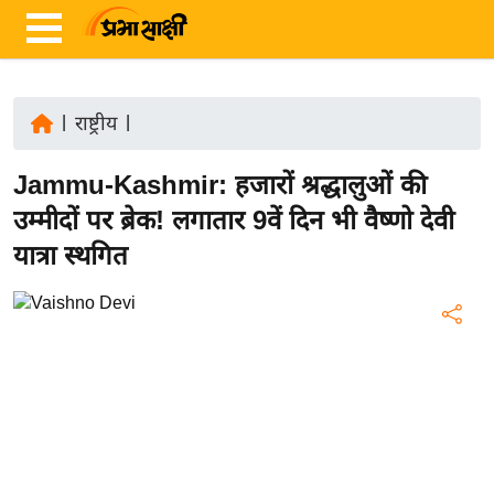
|
राष्ट्रीय
|
ता
Jammu-Kashmir: हजारों श्रद्धालुओं की
ज़ा
ख
उम्मीदों पर ब्रेक! लगातार 9वें दिन भी वैष्णो देवी
ब
यात्रा स्थगित
र
रा
ष्ट्री
य
अं
त
र्रा
ष्ट्री