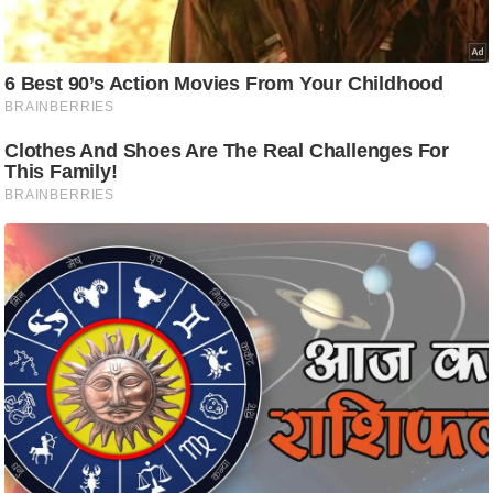
आ
र
.
आ
ई
.
चा
य
प
र
स
मी
क्षा
ध
र्म
ज्यो