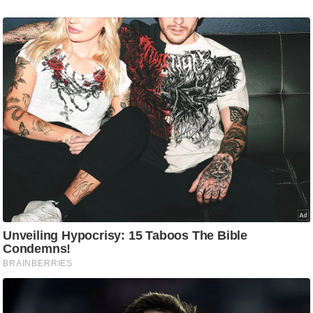
g
N
e
w
s
ला
इ
फ
स्टा
इ
ल
टे
क्नॉ
लॉ
जी
ब्यू
टी