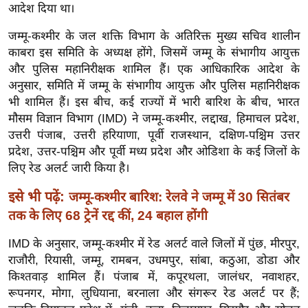
ख्सि
आदेश दिया था।
य
जम्मू-कश्मीर के जल शक्ति विभाग के अतिरिक्त मुख्य सचिव शालीन
त
काबरा इस समिति के अध्यक्ष होंगे, जिसमें जम्मू के संभागीय आयुक्त
यं
और पुलिस महानिरीक्षक शामिल हैं। एक आधिकारिक आदेश के
ग
अनुसार, समिति में जम्मू के संभागीय आयुक्त और पुलिस महानिरीक्षक
इं
भी शामिल हैं। इस बीच, कई राज्यों में भारी बारिश के बीच, भारत
डि
मौसम विज्ञान विभाग (IMD) ने जम्मू-कश्मीर, लद्दाख, हिमाचल प्रदेश,
या
उत्तरी पंजाब, उत्तरी हरियाणा, पूर्वी राजस्थान, दक्षिण-पश्चिम उत्तर
प्रदेश, उत्तर-पश्चिम और पूर्वी मध्य प्रदेश और ओडिशा के कई जिलों के
सा
लिए रेड अलर्ट जारी किया है।
हि
त्य
इसे भी पढ़ें:
जम्मू-कश्मीर बारिश: रेलवे ने जम्मू में 30 सितंबर
ज
तक के लिए 68 ट्रेनें रद्द कीं, 24 बहाल होंगी
ग
IMD के अनुसार, जम्मू-कश्मीर में रेड अलर्ट वाले जिलों में पुंछ, मीरपुर,
त
राजौरी, रियासी, जम्मू, रामबन, उधमपुर, सांबा, कठुआ, डोडा और
ऑ
किश्तवाड़ शामिल हैं। पंजाब में, कपूरथला, जालंधर, नवाशहर,
टो
रूपनगर, मोगा, लुधियाना, बरनाला और संगरूर रेड अलर्ट पर हैं;
व