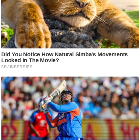
ट
ने
स
मं
त्रा
रि
ले
श
न
शि
प
रा
ज
नी
ति
वि
श्ले