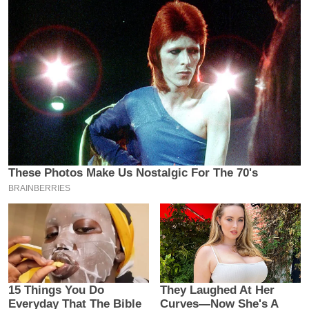
य
ब
ज
ट
खे
ल
क्रि
के
ट
I
P
L
2
0
2
6
क्रा