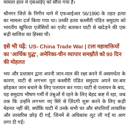
ख्सि
मामला हाल में एसआईए को सौंपा गया है।
य
श्रीनगर जिले के निगीन थाने में एफआईआर 56/1990 के तहत हत्या
त
का मामला दर्ज किया गया था। उनकी हत्या कश्मीरी पंडित समुदाय को
यं
भारतीय खुफिया एजेंसियों का एजेंट बताकर घाटी से खदेड़ने की एक
ग
बड़ी साजिश का हिस्सा थी।
इं
इसे भी पढ़ें:
US- China Trade War | टला महाशक्तियों
डि
का 'आर्थिक युद्ध', अमेरिका-चीन व्यापार समझौते को 90 दिन
या
की मोहलत
सा
हि
भय और प्रशासन द्वारा अपनी जान-माल की रक्षा करने में असमर्थता के
त्य
कारण, घाटी से लगभग पूरा कश्मीरी पंडित समुदाय अपने घर-बार
ज
छोड़कर जान बचाने के लिए पलायन कर गया। घाटी से पलायन के बाद,
यह समुदाय भीषण गर्मी में तंबुओं में रहने के लिए बेहद कष्ट में रहा, जब
ग
तक कि उन्होंने लगभग नए सिरे से ज़िंदगी शुरू करने के लिए कड़ी
त
मेहनत नहीं की, क्योंकि घाटी में उनके सभी घर और संपत्तियाँ लावारिस
ऑ
और लावारिस छोड़ दी गईं, जिनमें से अधिकांश लूट ली गईं या आग
टो
लगा दी गईं।
व