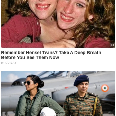
ट
ने
स
मं
त्रा
रि
ले
श
न
शि
प
रा
ज
नी
ति
वि
श्ले