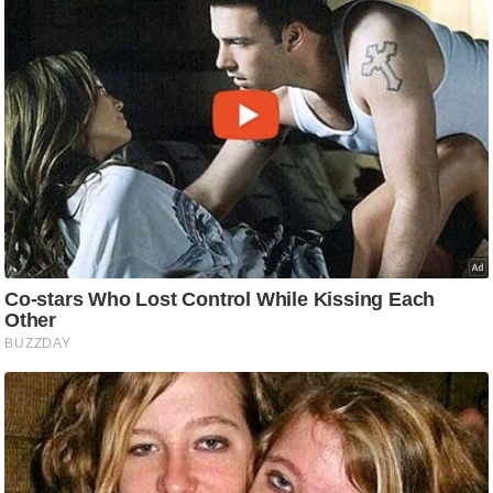
/
फै
श
न
घ
रे
लू
नु
स्खे
प
र्य
ट
न
स्थ
ल
फि