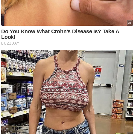
आ
र
.
आ
ई
.
चा
य
प
र
स
मी
क्षा
ध
र्म
ज्यो