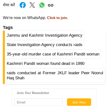
र्ल्ड
शेयर करें
न्यू
ज
We're now on WhatsApp.
Click to join.
ब्री
Tags
फ
Jammu and Kashmir Investigation Agency
म
नो
State Investigation Agency conducts raids
रं
35-year-old murder case of Kashmiri Pandit woman
ज
न
Kashmiri Pandit woman found dead in 1990
ज
raids conducted at Former JKLF leader Peer Noorul
ग
Haq Shah
त
बॉ
ली
वु