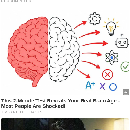
g
N
e
w
s
ला
इ
फ
स्टा
इ
ल
टे
क्नॉ
लॉ
जी
ब्यू
टी