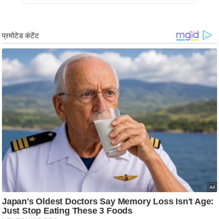
ड
हॉ
ली
वु
ड
फि
ल्म
स
मी
क्षा
B
r
e
a
k
i
n