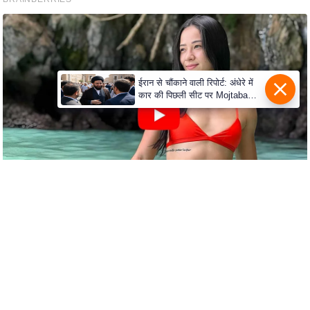
c
y
G
r
i
ईरान से चौंकाने वाली रिपोर्ट: अंधेरे में
e
कार की पिछली सीट पर Mojtaba
Khamenei से मिले राष्ट्रपति, पहचान
v
पर बना सस्पेंस
a
n
c
e
R
e
d
r
e
s