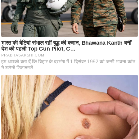
ष
ण
स
म
सा
म
यि
क
मा
तृ
भू
मि
स्तं
भ
ए
म
.