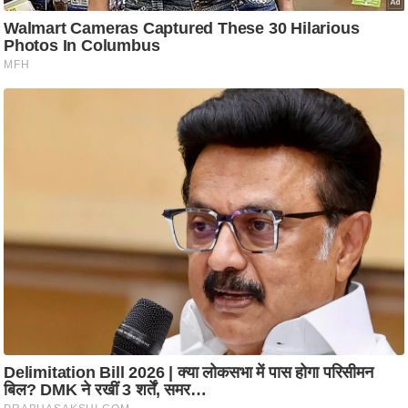
ति
ष
प्र
भु
म
हि
मा
/
ध
र्म
स्थ
ल
व्र
त
त्यो
हा
र