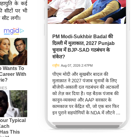
महायुति के कई
ी सीटों पर भी
क सीट लगी।
PM Modi-Sukhbir Badal की
दिल्ली में मुलाकात, 2027 Punjab
चुनाव में BJP-SAD गठबंधन के
संकेत?
राष्ट्रीय
Aug 07, 2026 2:47PM
पीएम मोदी और सुखबीर बादल की
मुलाक़ात ने 2027 पंजाब चुनावों के लिए
बीजेपी-अकाली दल गठबंधन की अटकलों
को तेज़ कर दिया है। यह बैठक पंजाब की
कानून-व्यवस्था और AAP सरकार के
कामकाज पर केंद्रित थी, जो एक बार फिर
इन पुराने सहयोगियों के NDA में लौटने की
संभावनाओं को हवा दे रही है, खासकर
2022 और 2024 में अलग-अलग चुनाव
लड़ने के बाद दोनों की खराब चुनावी प्रदर्शन