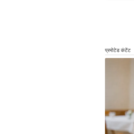
ऑडियो
इंफ़ोग्राफ़िक
राज्यों से
शहरों से
वेब स्टोरी
कार्टून
Short
Videos
iOS App
About us
Contact Editor
Advertise
Privacy Policy
Grievance
Redressal