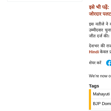
विश्लेषण
इसे भी पढ़ें:
ट्रेंडिंग
जोरदार पलट
Q
इस नतीजे ने 
u
उम्मीदवार चुना
i
जीत दर्ज की।
c
देशभर की राज
k
केवल प्
Hindi
L
i
शेयर करें
n
k
We're now 
s
Tags
विधानसभा
चुनाव
Mahayuti
फोटो
BJP Dom
वीडियो