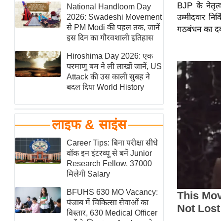
BJP के नेतृत
हॉलीवुड
National Handloom Day
2026: Swadeshi Movement
उम्मीदवार नि
फिल्म समीक्षा
से PM Modi की पहल तक, जानें
गठबंधन का दब
Breaking
इस दिन का गौरवशाली इतिहास
News
Hiroshima Day 2026: एक
लाइफस्टाइल
परमाणु बम ने ली लाखों जानें, US
Attack की उस काली सुबह ने
टेक्नॉलॉजी
बदल दिया World History
ब्यूटी/फैशन
घरेलू नुस्खे
लाइफ & साइंस
पर्यटन स्थल
फिटनेस मंत्रा
Career Tips: बिना परीक्षा सीधे
वॉक इन इंटरव्यू से बनें Junior
रिलेशनशिप
Research Fellow, 37000
राजनीति
मिलेगी Salary
विश्लेषण
BFUHS 630 MO Vacancy:
समसामयिक
पंजाब में चिकित्सा सेवाओं का
विस्तार, 630 Medical Officer
मातृभूमि