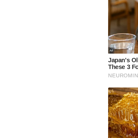
Code Of Ethics
RSS
Our Team
Expert Panel
Loksabhachunav
Android App