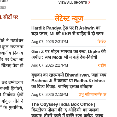
को देखते हुए।
VIEW ALL SHORTS
11 सीटों पर
लेटेस्ट न्यूज़
Hardik Pandya ट्रेड पर R Ashwin का
बड़ा प्लान, MI को KKR से चाहिए ये दो स्टार!
ीते ने गठबंधन
Aug 07, 2026 2:31PM
क्रिकेट
न की कुल सफलता
Gen Z पर मोहन भागवत का रुख, Dipke की
स्थानीय निकाय
अपील: PM Modi भी न कहें देश-विरोधी
 तौर पर देखा जा
Aug 07, 2026 2:27PM
राष्ट्रीय
ंताएं पैदा हो
वृंदावन का रहस्यमयी Bhandirvan, जहां स्वयं
Brahma Ji ने कराया था Radha-Krishna
े छह उम्मीदवार
का दिव्य विवाह: जानिए इसका इतिहास
परभणी-हिंगोली,
Aug 07, 2026 2:19PM
प्रभु महिमा/धर्मस्थल
वाचन क्षेत्रों
र गोकुल गीते ने
The Odyssey India Box Office |
ों के मुताबिक,
क्रिस्टोफर नोलन की 'द ओडिसी' का जलवा
कायम! तीसरे हफ्ते में बटोरे ₹29 करोड़, जल्द