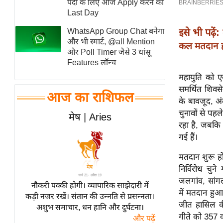
पदों के लिए आज Apply करने का
स्तंभ
Last Day
एम.
WhatsApp Group Chat बनेगा
इसे भी पढ़ें:
आर.
और भी स्मार्ट, @all Mention
कल मतदान 
और Poll Timer जैसे 3 धांसू
आई.
Features लॉन्च
चाय पर
महायुति को ए
समीक्षा
समर्थित शिवसे
आज का राशिफल
धर्म
के बावजूद, अ
ज्योतिष
चुनावों से पहल
मेष | Aries
रहा है, जबकि
प्रभु
गई हैं।
महिमा/
धर्मस्थल
मतदान शुरू हो
निर्विरोध चुन
व्रत
जलगांव, सांगल
त्योहार
नौकरी पक्की होगी। व्यापारिक साझेदारी में
में मतदान हुआ।
कड़ी नजर रखें। संतान की उन्नति से प्रसन्नता।
राशिफल
जीत हासिल की।
अशुभ समाचार, धन हानि और दुर्घटना।
विशेष
गीते को 357 
और पढ़ें