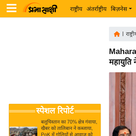
राष्ट्रीय
अंतर्राष्ट्रीय
बिज़नेस
Latest
ता
News
|
राष्ट्र
ज़ा
in
ख
Maharas
Hindi
ब
महायुति न
र
Hindi
राष्ट्रीय
News
अंतर्राष्ट्रीय
Live
बिज़नेस
उद्योग
Breaking
स्पेशल रिपोर्ट
जगत
News in
विशेषज्ञ
Hindi
बलूचिस्तान का 70% क्षेत्र गंवाया,
राय
खैबर को तालिबान ने कब्जाया,
PoK में गोलियों से आवाज को