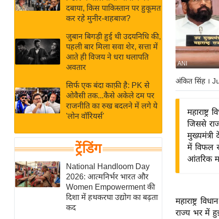
बजट
Hindi
दबाया, किस पाकिस्तान पर हुकूमत
खेल
News
कर रहे मुनीर-शहबाज?
क्रिकेट
जुबान बिगड़ी हुई थी उदयनिधि की,
Hindi
IPL
पहली बार मिला सवा शेर, सत्ता में
आते ही विजय ने धरा थलापति
Videos
2026
ANI
अवतार
क्राइम
अंकित सिंह
। J
सिर्फ एक बंदा काफ़ी है: PK से
ई-पेपर
ओवैसी तक...कैसे अकेले दम पर
मिसाल बेमिसाल
राजनीति का रुख बदलने में लगे ये
महाराष्ट्र
'लोन वॉरियर्स'
शख्सियत
जिससे राज
यंग इंडिया
मुख्यमंत्
ट्रेंडिंग
में विफल 
साहित्य जगत
आंतरिक मत
ऑटो वर्ल्ड
National Handloom Day
2026: आत्मनिर्भर भारत और
न्यूज ब्रीफ
Women Empowerment की
मनोरंजन जगत
दिशा में हथकरघा उद्योग का बढ़ता
महाराष्ट्र व
कद
बॉलीवुड
राज्य भर में ह