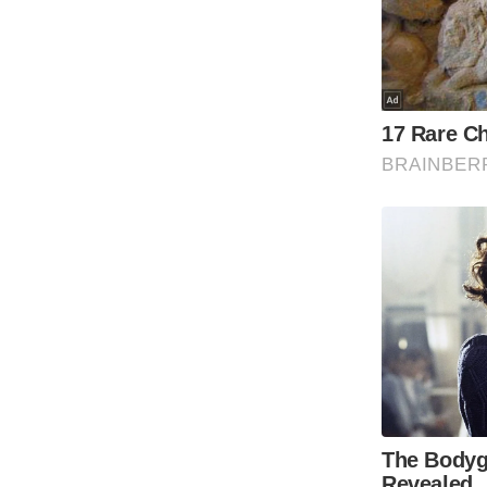
Code Of Ethics
RSS
Our Team
Expert Panel
Loksabhachunav
Android App