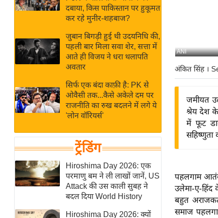
बजट
Hindi
दबाया, किस पाकिस्तान पर हुकूमत
खेल
News
कर रहे मुनीर-शहबाज?
क्रिकेट
जुबान बिगड़ी हुई थी उदयनिधि की,
Hindi
IPL
पहली बार मिला सवा शेर, सत्ता में
ANI
आते ही विजय ने धरा थलापति
Videos
2026
अवतार
अंकित सिंह
। S
क्राइम
सिर्फ एक बंदा काफ़ी है: PK से
ई-पेपर
ओवैसी तक...कैसे अकेले दम पर
जमीयत उल
मिसाल बेमिसाल
राजनीति का रुख बदलने में लगे ये
श्रेय देश
'लोन वॉरियर्स'
शख्सियत
में फूट
यंग इंडिया
सहिष्णुता 
ट्रेंडिंग
साहित्य जगत
ऑटो वर्ल्ड
Hiroshima Day 2026: एक
परमाणु बम ने ली लाखों जानें, US
पहलगाम आतंकी
न्यूज ब्रीफ
Attack की उस काली सुबह ने
उलेमा-ए-हिंद 
मनोरंजन जगत
बदल दिया World History
बहुत अराजकत
बॉलीवुड
समाज पहलगाम 
Hiroshima Day 2026: क्यों