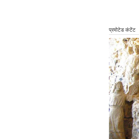
ऑडियो
इंफ़ोग्राफ़िक
राज्यों से
शहरों से
वेब स्टोरी
कार्टून
Short
Videos
iOS App
About us
Contact Editor
Advertise
Privacy Policy
Grievance
Redressal