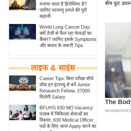
बीच फूट डालना
हॉलीवुड
मनाया जाता है हिरोशिमा डे?
जानिए परमाणु हमले की पूरी
फिल्म समीक्षा
कहानी
Breaking
World Lung Cancer Day:
News
क्यों तेजी से फैल रहा फेफड़ों का
लाइफस्टाइल
कैंसर? जानिए इसके Symptoms
और बचाव के जरूरी Tips
टेक्नॉलॉजी
ब्यूटी/फैशन
घरेलू नुस्खे
लाइफ & साइंस
पर्यटन स्थल
Career Tips: बिना परीक्षा सीधे
फिटनेस मंत्रा
वॉक इन इंटरव्यू से बनें Junior
Research Fellow, 37000
रिलेशनशिप
मिलेगी Salary
राजनीति
BFUHS 630 MO Vacancy:
विश्लेषण
पंजाब में चिकित्सा सेवाओं का
समसामयिक
विस्तार, 630 Medical Officer
पदों के लिए आज Apply करने का
मातृभूमि