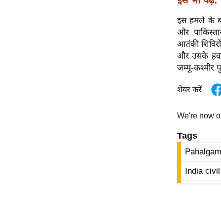
इसे भी पढ़ें:
विश्लेषण
ट्रेंडिंग
इस हमले के ब
और पाकिस्ता
आतंकी शिविरो
Q
और उसके हवा
u
जम्मू-कश्मीर
i
c
शेयर करें
k
L
We're now 
i
n
Tags
k
Pahalgam 
s
India civi
विधानसभा
चुनाव
फोटो
वीडियो