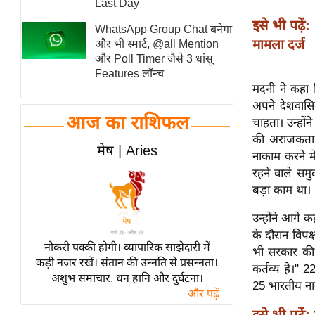
Last Day
स्तंभ
इसे भी पढ़ें:
WhatsApp Group Chat बनेगा
एम.
मामला दर्ज
और भी स्मार्ट, @all Mention
आर.
और Poll Timer जैसे 3 धांसू
Features लॉन्च
आई.
मदनी ने कहा क
चाय पर
अपने देशवासिय
समीक्षा
आज का राशिफल
चाहता। उन्हो
धर्म
की अराजकता 
मेष | Aries
नाकाम करने म
ज्योतिष
रहने वाले सम
प्रभु
बड़ा काम था।
महिमा/
धर्मस्थल
उन्होंने आगे 
के दौरान विपक
व्रत
नौकरी पक्की होगी। व्यापारिक साझेदारी में
भी सरकार की 
त्योहार
कड़ी नजर रखें। संतान की उन्नति से प्रसन्नता।
कर्तव्य है।" 
अशुभ समाचार, धन हानि और दुर्घटना।
राशिफल
25 भारतीय ना
और पढ़ें
विशेष