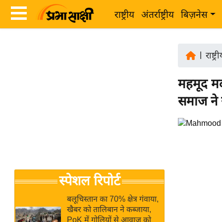
राष्ट्रीय
अंतर्राष्ट्रीय
बिज़नेस
Latest
ता
News
|
राष्ट्र
ज़ा
in
ख
महमूद म
Hindi
ब
समाज ने
र
Hindi
राष्ट्रीय
News
अंतर्राष्ट्रीय
Live
बिज़नेस
उद्योग
Breaking
स्पेशल रिपोर्ट
जगत
News in
विशेषज्ञ
Hindi
बलूचिस्तान का 70% क्षेत्र गंवाया,
राय
खैबर को तालिबान ने कब्जाया,
PoK में गोलियों से आवाज को