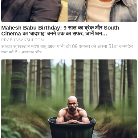
ष
ण
स
म
सा
म
यि
क
मा
तृ
भू
मि
स्तं
भ
ए
म
.