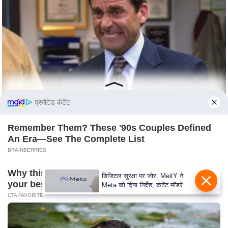
c
y
G
r
i
e
v
a
प्रमोटेड कंटेंट
n
c
Remember Them? These '90s Couples Defined
e
An Era—See The Complete List
R
BRAINBERRIES
e
Why this ordinary drink is the secret to feeling
d
डिजिटल सुरक्षा पर जोर: MeitY ने
your best every day
Meta को दिया निर्देश, कंटेंट मॉडरेशन
r
मजबूत करे
CTA FAVORITE
e
s