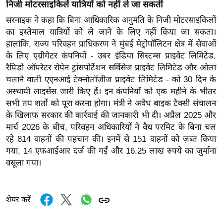
निजी मोटरसाइकिलें यात्रियों को नहीं ले जा सकतीं
र्ल्ड
सरनाइक ने कहा कि बिना आधिकारिक अनुमति के निजी मोटरसाइकिलों
न्यू
का इस्तेमाल यात्रियों को ले जाने के लिए नहीं किया जा सकता।
ज
हालांकि, राज्य परिवहन प्राधिकरण ने मुंबई मेट्रोपॉलिटन क्षेत्र में सेवाओं
ब्री
के लिए एग्रीगेटर कंपनियों - उबर इंडिया सिस्टम्स प्राइवेट लिमिटेड,
फ
रैपिडो ऑपरेटर रोपेन ट्रांसपोर्टेशन सर्विसेज प्राइवेट लिमिटेड और ओला
म
चलाने वाली एएनआई टेक्नोलॉजीज प्राइवेट लिमिटेड - को 30 दिन के
नो
अस्थायी लाइसेंस जारी किए हैं। इन कंपनियों को एक महीने के भीतर
रं
सभी तय शर्तों को पूरा करना होगा। मंत्री ने अवैध बाइक टैक्सी संचालन
के खिलाफ सरकार की कार्रवाई की जानकारी भी दी। अप्रैल 2025 और
ज
मार्च 2026 के बीच, परिवहन अधिकारियों ने वैध परमिट के बिना चल
न
रहे 814 वाहनों की पहचान की। इनमें से 151 वाहनों को ज़ब्त किया
ज
गया, 14 एफआईआर दर्ज की गईं और 16.25 लाख रुपये का जुर्माना
ग
वसूला गया।
त
बॉ
ली
शेयर करें
वु