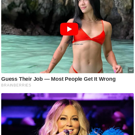
/
फै
श
न
घ
रे
लू
नु
स्खे
प
र्य
ट
न
स्थ
ल
फि