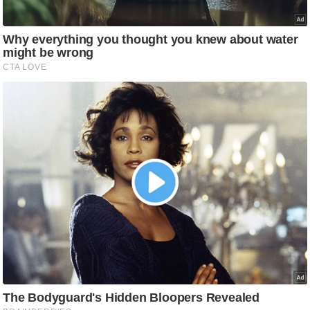
आ
र
.
आ
ई
.
चा
य
प
र
स
मी
क्षा
ध
र्म
ज्यो