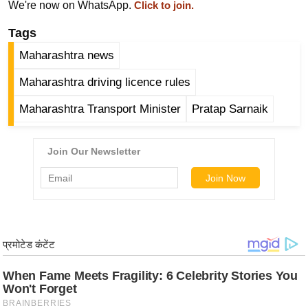
ड
We're now on WhatsApp.
Click to join.
हॉ
Tags
ली
Maharashtra news
वु
ड
Maharashtra driving licence rules
फि
Maharashtra Transport Minister
Pratap Sarnaik
ल्म
स
मी
क्षा
B
r
e
a
k
i
n