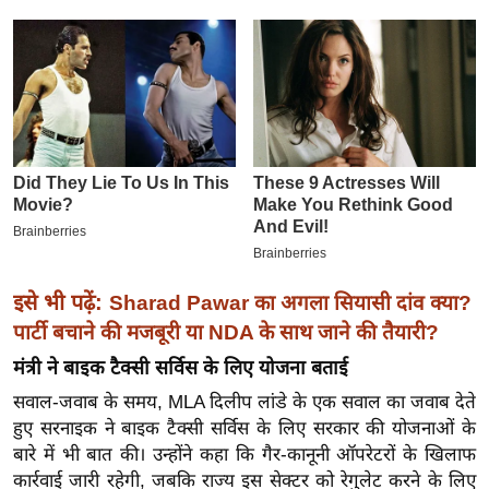
इ
म
ई
-
पे
प
र
मि
सा
ल
इसे भी पढ़ें:
Sharad Pawar का अगला सियासी दांव क्या?
पार्टी बचाने की मजबूरी या NDA के साथ जाने की तैयारी?
बे
मंत्री ने बाइक टैक्सी सर्विस के लिए योजना बताई
मि
सवाल-जवाब के समय, MLA दिलीप लांडे के एक सवाल का जवाब देते
सा
हुए सरनाइक ने बाइक टैक्सी सर्विस के लिए सरकार की योजनाओं के
ल
बारे में भी बात की। उन्होंने कहा कि गैर-कानूनी ऑपरेटरों के खिलाफ
श
कार्रवाई जारी रहेगी, जबकि राज्य इस सेक्टर को रेगुलेट करने के लिए