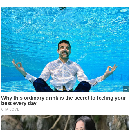
g
N
e
w
s
ला
इ
फ
स्टा
इ
ल
टे
क्नॉ
लॉ
जी
ब्यू
टी