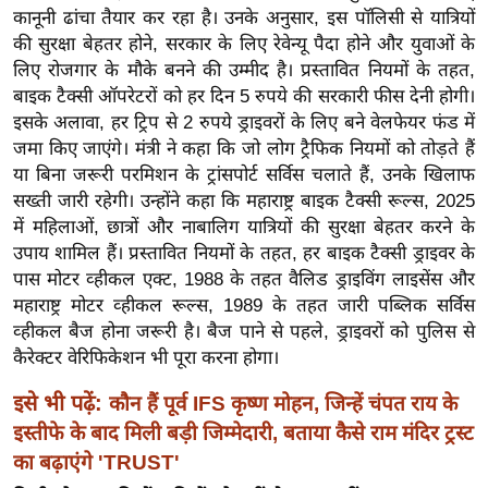
ख्सि
कानूनी ढांचा तैयार कर रहा है। उनके अनुसार, इस पॉलिसी से यात्रियों
य
की सुरक्षा बेहतर होने, सरकार के लिए रेवेन्यू पैदा होने और युवाओं के
त
लिए रोजगार के मौके बनने की उम्मीद है। प्रस्तावित नियमों के तहत,
बाइक टैक्सी ऑपरेटरों को हर दिन 5 रुपये की सरकारी फीस देनी होगी।
यं
इसके अलावा, हर ट्रिप से 2 रुपये ड्राइवरों के लिए बने वेलफेयर फंड में
ग
जमा किए जाएंगे। मंत्री ने कहा कि जो लोग ट्रैफिक नियमों को तोड़ते हैं
इं
या बिना जरूरी परमिशन के ट्रांसपोर्ट सर्विस चलाते हैं, उनके खिलाफ
डि
सख्ती जारी रहेगी। उन्होंने कहा कि महाराष्ट्र बाइक टैक्सी रूल्स, 2025
या
में महिलाओं, छात्रों और नाबालिग यात्रियों की सुरक्षा बेहतर करने के
सा
उपाय शामिल हैं। प्रस्तावित नियमों के तहत, हर बाइक टैक्सी ड्राइवर के
हि
पास मोटर व्हीकल एक्ट, 1988 के तहत वैलिड ड्राइविंग लाइसेंस और
त्य
महाराष्ट्र मोटर व्हीकल रूल्स, 1989 के तहत जारी पब्लिक सर्विस
ज
व्हीकल बैज होना जरूरी है। बैज पाने से पहले, ड्राइवरों को पुलिस से
कैरेक्टर वेरिफिकेशन भी पूरा करना होगा।
ग
त
इसे भी पढ़ें:
कौन हैं पूर्व IFS कृष्ण मोहन, जिन्हें चंपत राय के
ऑ
इस्तीफे के बाद मिली बड़ी जिम्मेदारी, बताया कैसे राम मंदिर ट्रस्ट
टो
का बढ़ाएंगे 'TRUST'
व