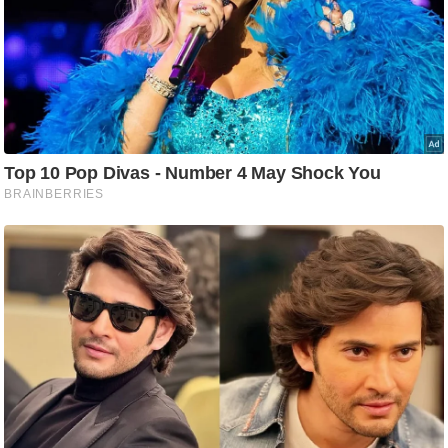
ट
ने
स
मं
त्रा
रि
ले
श
न
शि
प
रा
ज
नी
ति
वि
श्ले