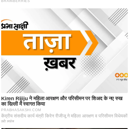
ति
ष
प्र
भु
म
हि
मा
/
ध
र्म
स्थ
ल
व्र
त
त्यो
हा
र