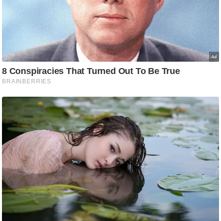
g
N
e
w
s
ला
इ
फ
स्टा
इ
ल
टे
क्नॉ
लॉ
जी
ब्यू
टी