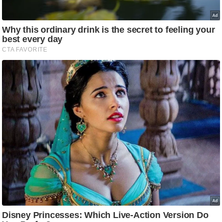
/
फै
श
न
घ
रे
लू
नु
स्खे
प
र्य
ट
न
स्थ
ल
फि