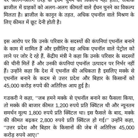
पर अलग-अलग तरह के ईंधन चुनने का विकल्प नहीं होता, जबकि
ख्सि
ब्राजील में ग्राहकों को अलग-अलग कीमतों वाले ईंधन चुनने का विकल्प
य
मिलता है। ब्राजील के कानून के तहत, अधिक एथनॉल वाले मिश्रण के
त
लिए कीमत में छूट देनी होती है।
यं
ग
इस आरोप पर कि उनके परिवार के सदस्यों की कंपनियां एथनॉल बनाने
इं
के काम में शामिल हैं और इसीलिए वह अधिक एथनॉल वाले पेट्रोल को
डि
लाने पर जोर दे रहे हैं, केंद्रीय मंत्री ने कहा कि उनके परिवार के सदस्यों
या
की चीनी मिलें हैं और उनकी कंपनियां एथनॉल उत्पादन पर निर्भर नहीं
सा
हैं। उन्होंने कहा कि देश में एथनॉल की अधिकता है इसलिए मक्के से
हि
एथनॉल बनाने के कदम से उत्तर प्रदेश और बिहार के किसानों को
त्य
45,000 करोड़ रुपये की अतिरिक्त आय हुई है।
ज
गडकरी ने कहा, ‘‘जब हमने मक्के से एथनॉल बनाने का फैसला किया,
ग
तो मक्के की बाजार कीमत 1,200 रुपये प्रति क्विंटल थी और न्यूनतम
त
समर्थन मूल्य 1,800 रुपये प्रति क्विंटल था। इस फैसले के बाद, मक्के
ऑ
की कीमत बढ़कर 2,800 रुपये प्रति क्विंटल हो गई।’’ उन्होंने कहा,
टो
‘‘उत्तर प्रदेश और बिहार के किसानों की जेब में अतिरिक्त 45,000
करोड़ रुपये आए।’’
व