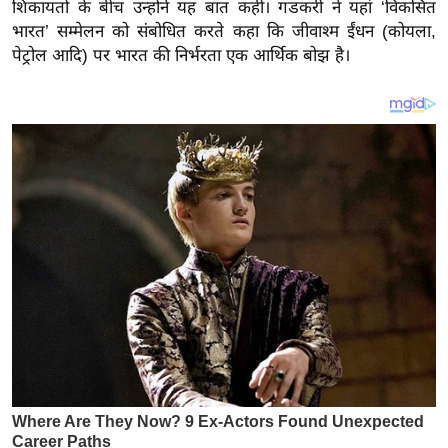
य
शिकायतों के बीच उन्होंने यह बात कही। गडकरी ने यहां ‘विकसित
भारत’ सम्मेलन को संबोधित करते कहा कि जीवाश्म ईंधन (कोयला,
ब
पेट्रोल आदि) पर भारत की निर्भरता एक आर्थिक बोझ है।
ज
ट
खे
ल
क्रि
के
ट
I
P
L
2
0
2
6
क्रा