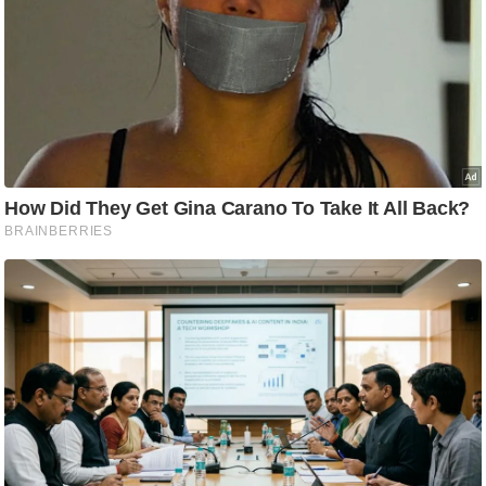
ति
ष
प्र
भु
म
हि
मा
/
ध
र्म
स्थ
ल
व्र
त
त्यो
हा
र