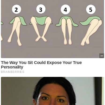
आ
र
.
आ
ई
.
चा
य
प
र
स
मी
क्षा
ध
र्म
ज्यो