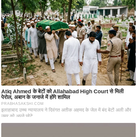
ष
ण
स
म
सा
म
यि
क
मा
तृ
भू
मि
स्तं
भ
ए
म
.