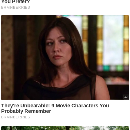
ट
ने
स
मं
त्रा
रि
ले
श
न
शि
प
रा
ज
नी
ति
वि
श्ले