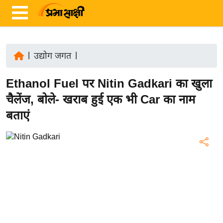
|
उद्योग जगत
|
ता
Ethanol Fuel पर Nitin Gadkari का खुला
ज़ा
ख
चैलेंज, बोले- खराब हुई एक भी Car का नाम
ब
बताएं
र
रा
ष्ट्री
य
अं
त
र्रा
ष्ट्री