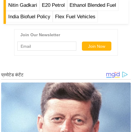
ड
Nitin Gadkari
E20 Petrol
Ethanol Blended Fuel
हॉ
India Biofuel Policy
Flex Fuel Vehicles
ली
वु
ड
फि
ल्म
स
मी
क्षा
B
r
e
a
k
i
n