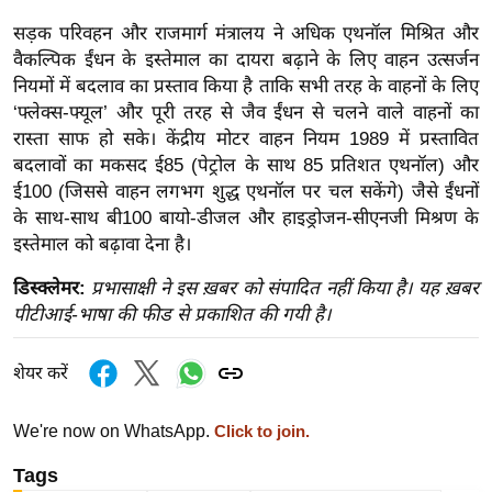
र्ल्ड
सड़क परिवहन और राजमार्ग मंत्रालय ने अधिक एथनॉल मिश्रित और
न्यू
वैकल्पिक ईंधन के इस्तेमाल का दायरा बढ़ाने के लिए वाहन उत्सर्जन
ज
नियमों में बदलाव का प्रस्ताव किया है ताकि सभी तरह के वाहनों के लिए
ब्री
‘फ्लेक्स-फ्यूल’ और पूरी तरह से जैव ईंधन से चलने वाले वाहनों का
फ
रास्ता साफ हो सके। केंद्रीय मोटर वाहन नियम 1989 में प्रस्तावित
बदलावों का मकसद ई85 (पेट्रोल के साथ 85 प्रतिशत एथनॉल) और
म
ई100 (जिससे वाहन लगभग शुद्ध एथनॉल पर चल सकेंगे) जैसे ईंधनों
नो
के साथ-साथ बी100 बायो-डीजल और हाइड्रोजन-सीएनजी मिश्रण के
रं
इस्तेमाल को बढ़ावा देना है।
ज
न
डिस्क्लेमर:
प्रभासाक्षी ने इस ख़बर को संपादित नहीं किया है। यह ख़बर
पीटीआई-भाषा की फीड से प्रकाशित की गयी है।
ज
ग
त
शेयर करें
बॉ
We're now on WhatsApp.
Click to join.
ली
वु
Tags