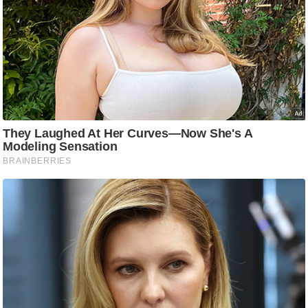
/
फै
श
न
घ
रे
लू
नु
स्खे
प
र्य
ट
न
स्थ
ल
फि