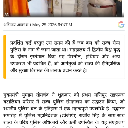
य
बि
ANI
ज़
अभिनय आकाश
। May 29 2026 6:07PM
ने
स
प्रदर्शित कई वस्तुएं उस समय की हैं जब बल को राज्य सैन्य
उ
पुलिस के नाम से जाना जाता था। संग्रहालय में द्वितीय विश्व युद्ध
द्यो
के दौरान इस्तेमाल किए गए पिस्तौल, हथियार और अन्य
ग
उपकरण भी प्रदर्शित हैं, जो आगंतुकों को राज्य की ऐतिहासिक
ज
और सुरक्षा विरासत की झलक प्रदान करते हैं।
ग
त
वि
मुख्यमंत्री युम्नाम खेमचंद ने शुक्रवार को प्रथम मणिपुर राइफल्स
शे
बटालियन परिसर में राज्य पुलिस संग्रहालय का उद्घाटन किया, जो
ष
स्थानीय पुलिस बल के इतिहास में एक महत्वपूर्ण उपलब्धि है। उद्घाटन
ज्ञ
समारोह में पुलिस महानिदेशक (डीजीपी) राजीव सिंह के साथ-साथ
रा
राज्य के वरिष्ठ पुलिस अधिकारी और कर्मी उपस्थित थे। यह संग्रहालय