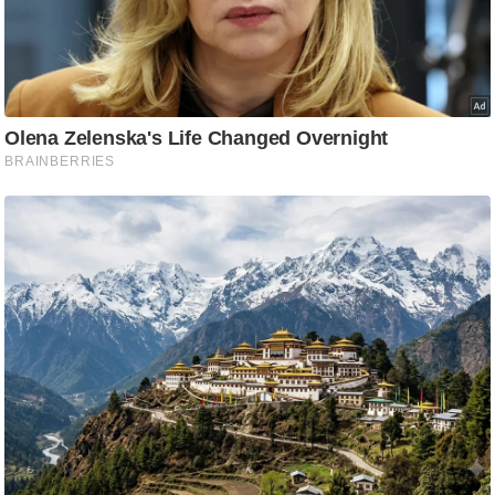
ट
ने
स
मं
त्रा
रि
ले
श
न
शि
प
रा
ज
नी
ति
वि
श्ले