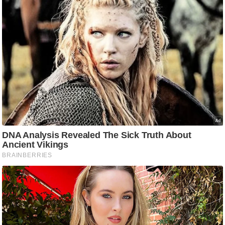
g
N
e
w
s
ला
इ
फ
स्टा
इ
ल
टे
क्नॉ
लॉ
जी
ब्यू
टी