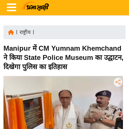
|
राष्ट्रीय
|
ता
Manipur में CM Yumnam Khemchand
ज़ा
ख
ने किया State Police Museum का उद्घाटन,
ब
दिखेगा पुलिस का इतिहास
र
रा
ष्ट्री
य
अं
त
र्रा
ष्ट्री