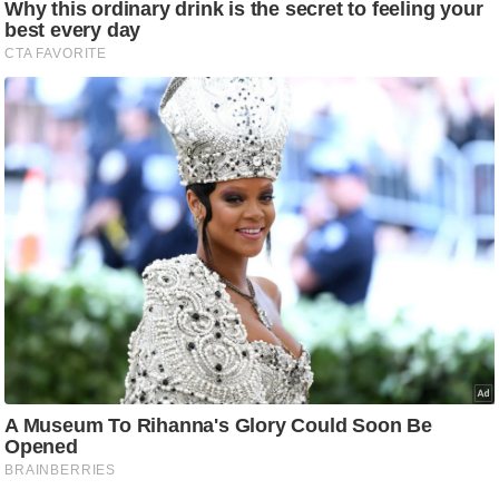
आ
र
.
आ
ई
.
चा
य
प
र
स
मी
क्षा
ध
र्म
ज्यो