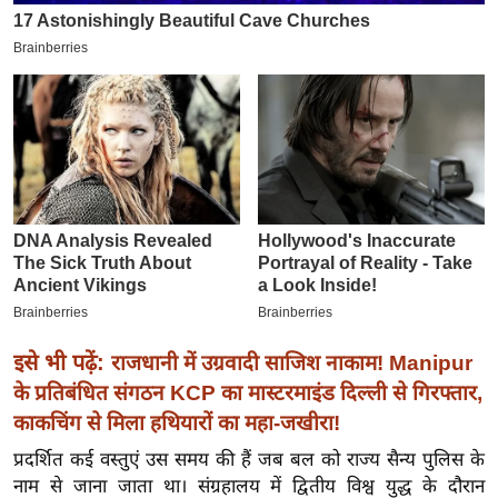
इ
म
ई
-
पे
प
र
मि
सा
ल
बे
इसे भी पढ़ें:
राजधानी में उग्रवादी साजिश नाकाम! Manipur
मि
के प्रतिबंधित संगठन KCP का मास्टरमाइंड दिल्ली से गिरफ्तार,
सा
काकचिंग से मिला हथियारों का महा-जखीरा!
ल
प्रदर्शित कई वस्तुएं उस समय की हैं जब बल को राज्य सैन्य पुलिस के
श
नाम से जाना जाता था। संग्रहालय में द्वितीय विश्व युद्ध के दौरान