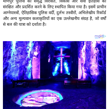
मणिपुर पुलिस की समृद्ध विरासत, विकास और सेवा इतिहास को
य
संरक्षित और प्रदर्शित करने के लिए स्थापित किया गया है। इसमें प्राचीन
ब
आग्नेयास्त्रों, ऐतिहासिक पुलिस वर्दी, दुर्लभ तस्वीरों, अभिलेखीय रिकॉर्ड
ज
और अन्य मूल्यवान कलाकृतियों का एक उल्लेखनीय संग्रह है, जो वर्षों
ट
से बल की यात्रा को दर्शाता है।
खे
ल
क्रि
के
ट
I
P
L
2
0
2
6
क्रा