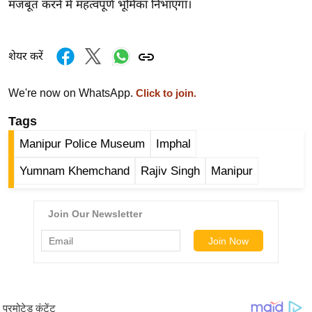
मजबूत करने में महत्वपूर्ण भूमिका निभाएगा।
र्ल्ड
न्यू
ज
शेयर करें
ब्री
फ
We're now on WhatsApp.
Click to join.
म
Tags
नो
Manipur Police Museum
Imphal
रं
ज
Yumnam Khemchand
Rajiv Singh
Manipur
न
ज
ग
त
बॉ
ली
वु