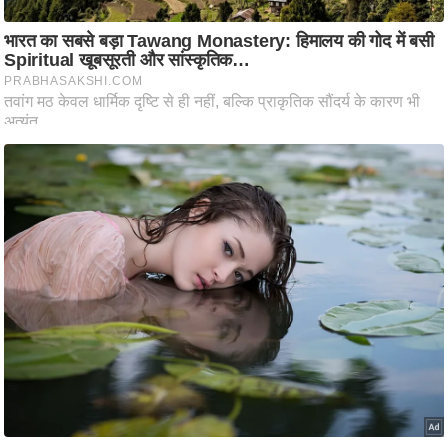
ष
ण
स
म
सा
म
यि
क
मा
तृ
भू
मि
स्तं
भ
ए
म
.