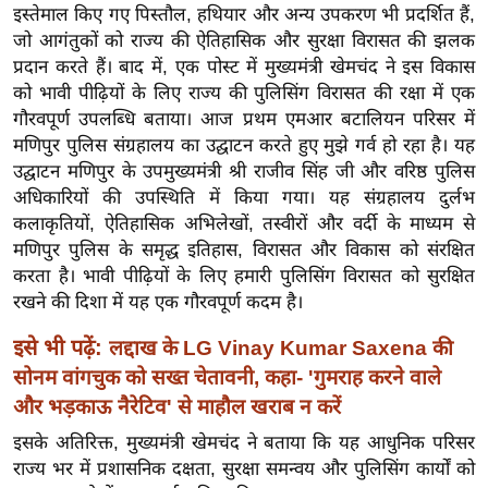
ख्सि
इस्तेमाल किए गए पिस्तौल, हथियार और अन्य उपकरण भी प्रदर्शित हैं,
य
जो आगंतुकों को राज्य की ऐतिहासिक और सुरक्षा विरासत की झलक
त
प्रदान करते हैं। बाद में, एक पोस्ट में मुख्यमंत्री खेमचंद ने इस विकास
को भावी पीढ़ियों के लिए राज्य की पुलिसिंग विरासत की रक्षा में एक
यं
गौरवपूर्ण उपलब्धि बताया। आज प्रथम एमआर बटालियन परिसर में
ग
मणिपुर पुलिस संग्रहालय का उद्घाटन करते हुए मुझे गर्व हो रहा है। यह
इं
उद्घाटन मणिपुर के उपमुख्यमंत्री श्री राजीव सिंह जी और वरिष्ठ पुलिस
डि
अधिकारियों की उपस्थिति में किया गया। यह संग्रहालय दुर्लभ
या
कलाकृतियों, ऐतिहासिक अभिलेखों, तस्वीरों और वर्दी के माध्यम से
सा
मणिपुर पुलिस के समृद्ध इतिहास, विरासत और विकास को संरक्षित
हि
करता है। भावी पीढ़ियों के लिए हमारी पुलिसिंग विरासत को सुरक्षित
त्य
रखने की दिशा में यह एक गौरवपूर्ण कदम है।
ज
इसे भी पढ़ें:
लद्दाख के LG Vinay Kumar Saxena की
ग
सोनम वांगचुक को सख्त चेतावनी, कहा- 'गुमराह करने वाले
त
और भड़काऊ नैरेटिव' से माहौल खराब न करें
ऑ
इसके अतिरिक्त, मुख्यमंत्री खेमचंद ने बताया कि यह आधुनिक परिसर
टो
राज्य भर में प्रशासनिक दक्षता, सुरक्षा समन्वय और पुलिसिंग कार्यों को
व