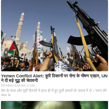
ति
ष
प्र
भु
म
हि
मा
/
ध
र्म
स्थ
ल
व्र
त
त्यो
हा
र