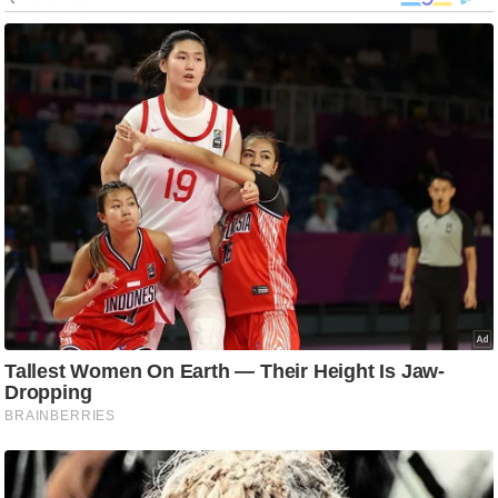
ड
हॉ
ली
वु
ड
फि
ल्म
स
मी
क्षा
B
r
e
a
k
i
n