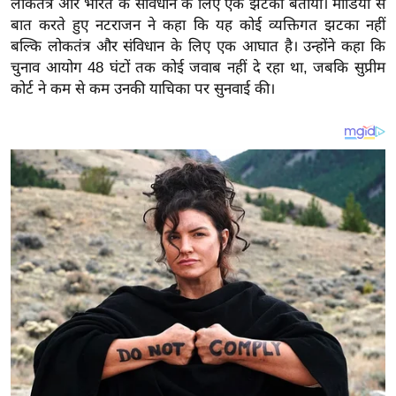
लोकतंत्र और भारत के संविधान के लिए एक झटका बताया। मीडिया से
य
बात करते हुए नटराजन ने कहा कि यह कोई व्यक्तिगत झटका नहीं
ब
बल्कि लोकतंत्र और संविधान के लिए एक आघात है। उन्होंने कहा कि
ज
चुनाव आयोग 48 घंटों तक कोई जवाब नहीं दे रहा था, जबकि सुप्रीम
ट
कोर्ट ने कम से कम उनकी याचिका पर सुनवाई की।
खे
ल
क्रि
के
ट
I
P
L
2
0
2
6
क्रा