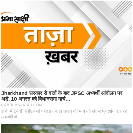
ष
ण
स
म
सा
म
यि
क
मा
तृ
भू
मि
स्तं
भ
ए
म
.