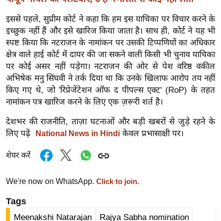
र्ल्ड
इससे पहले, सुप्रीम कोर्ट ने कहा कि हम इस याचिका पर विचार करने के
न्यू
इच्छुक नहीं हैं और इसे खारिज किया जाता है। साथ ही, कोर्ट ने यह भी
ज
स्पष्ट किया कि नटराजन के नामांकन पर उसकी टिप्पणियों का अधिकार
ब्री
क्षेत्र वाले हाई कोर्ट में दायर की जा सकने वाली किसी भी चुनाव याचिका
फ
पर कोई असर नहीं पड़ेगा। नटराजन की ओर से पेश वरिष्ठ वकील
म
अभिषेक मनु सिंघवी ने तर्क दिया था कि उनके खिलाफ आरोप तय नहीं
नो
किए गए थे, जो 'रिप्रेजेंटेशन ऑफ द पीपल्स एक्ट' (RoP) के तहत
नामांकन पत्र खारिज करने के लिए एक ज़रूरी शर्त है।
रं
ज
देशभर की राजनीति, ताज़ा घटनाओं और बड़ी खबरों से जुड़े रहने के
न
लिए पढ़ें
केवल प्रभासाक्षी पर।
National News in Hindi
ज
ग
शेयर करें
त
We're now on WhatsApp.
बॉ
Click to join.
ली
Tags
वु
Meenakshi Natarajan
Rajya Sabha nomination