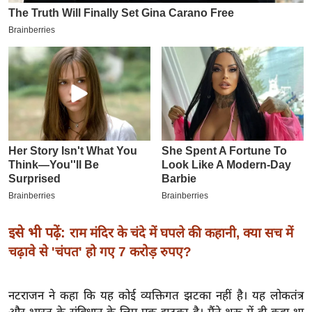
इ
म
ई
-
पे
प
र
मि
सा
ल
बे
इसे भी पढ़ें:
राम मंदिर के चंदे में घपले की कहानी, क्या सच में
मि
चढ़ावे से 'चंपत' हो गए 7 करोड़ रुपए?
सा
ल
नटराजन ने कहा कि यह कोई व्यक्तिगत झटका नहीं है। यह लोकतंत्र
श