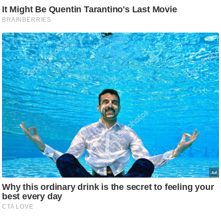
ट
ने
स
मं
त्रा
रि
ले
श
न
शि
प
रा
ज
नी
ति
वि
श्ले