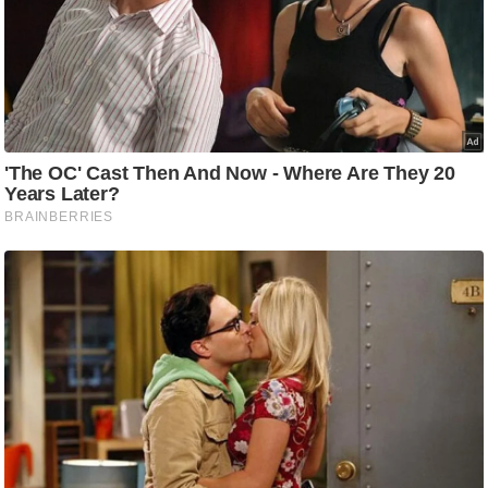
g
N
e
w
s
ला
इ
फ
स्टा
इ
ल
टे
क्नॉ
लॉ
जी
ब्यू
टी