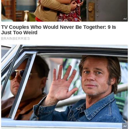
/
फै
श
न
घ
रे
लू
नु
स्खे
प
र्य
ट
न
स्थ
ल
फि