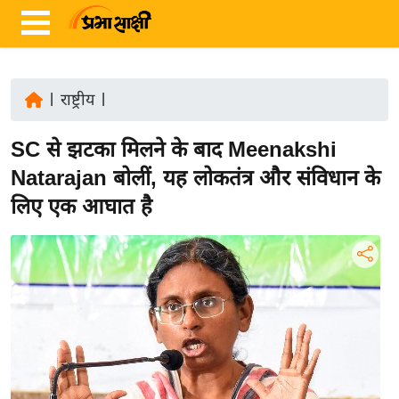
|
राष्ट्रीय
|
ता
SC से झटका मिलने के बाद Meenakshi
ज़ा
ख
Natarajan बोलीं, यह लोकतंत्र और संविधान के
ब
लिए एक आघात है
र
रा
ष्ट्री
य
अं
त
र्रा
ष्ट्री