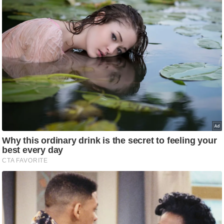
आ
र
.
आ
ई
.
चा
य
प
र
स
मी
क्षा
ध
र्म
ज्यो