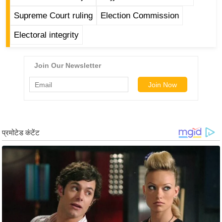
ड
हॉ
Supreme Court ruling
Election Commission
ली
Electoral integrity
वु
ड
फि
ल्म
स
मी
क्षा
B
r
e
a
k
i
n