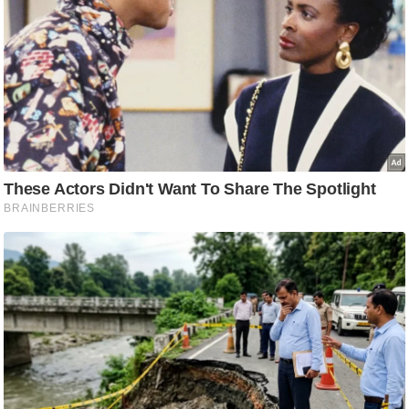
ति
ष
प्र
भु
म
हि
मा
/
ध
र्म
स्थ
ल
व्र
त
त्यो
हा
र