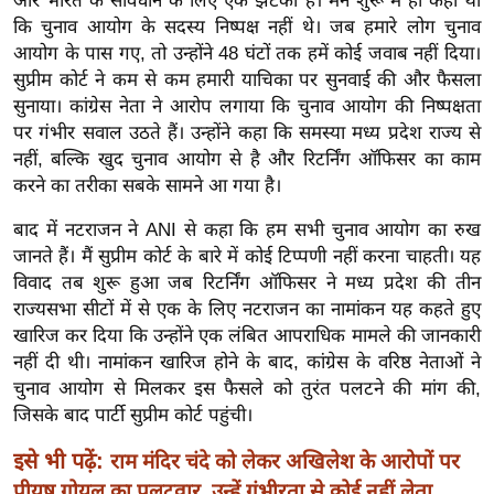
और भारत के संविधान के लिए एक झटका है। मैंने शुरू में ही कहा था
ख्सि
कि चुनाव आयोग के सदस्य निष्पक्ष नहीं थे। जब हमारे लोग चुनाव
य
आयोग के पास गए, तो उन्होंने 48 घंटों तक हमें कोई जवाब नहीं दिया।
त
सुप्रीम कोर्ट ने कम से कम हमारी याचिका पर सुनवाई की और फैसला
यं
सुनाया। कांग्रेस नेता ने आरोप लगाया कि चुनाव आयोग की निष्पक्षता
ग
पर गंभीर सवाल उठते हैं। उन्होंने कहा कि समस्या मध्य प्रदेश राज्य से
इं
नहीं, बल्कि खुद चुनाव आयोग से है और रिटर्निंग ऑफिसर का काम
डि
करने का तरीका सबके सामने आ गया है।
या
बाद में नटराजन ने ANI से कहा कि हम सभी चुनाव आयोग का रुख
सा
जानते हैं। मैं सुप्रीम कोर्ट के बारे में कोई टिप्पणी नहीं करना चाहती। यह
हि
विवाद तब शुरू हुआ जब रिटर्निंग ऑफिसर ने मध्य प्रदेश की तीन
त्य
राज्यसभा सीटों में से एक के लिए नटराजन का नामांकन यह कहते हुए
ज
खारिज कर दिया कि उन्होंने एक लंबित आपराधिक मामले की जानकारी
नहीं दी थी। नामांकन खारिज होने के बाद, कांग्रेस के वरिष्ठ नेताओं ने
ग
चुनाव आयोग से मिलकर इस फैसले को तुरंत पलटने की मांग की,
त
जिसके बाद पार्टी सुप्रीम कोर्ट पहुंची।
ऑ
टो
इसे भी पढ़ें:
राम मंदिर चंदे को लेकर अखिलेश के आरोपों पर
व
पीयूष गोयल का पलटवार, उन्हें गंभीरता से कोई नहीं लेता