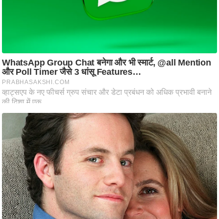
ति
ष
प्र
भु
म
हि
मा
/
ध
र्म
स्थ
ल
व्र
त
त्यो
हा
र