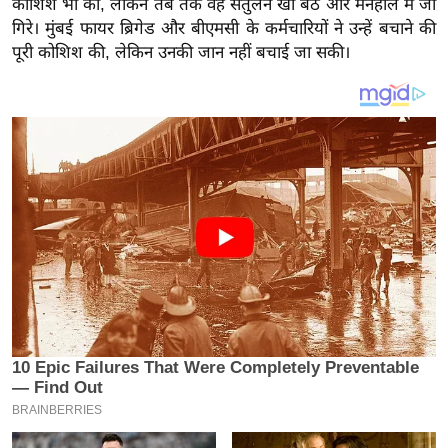
कोशिश भी की, लेकिन तब तक वह संतुलन खो बैठे और मैनहोल में जा
य
गिरे। मुंबई फायर ब्रिगेड और बीएमसी के कर्मचारियों ने उन्हें बचाने की
ब
पूरी कोशिश की, लेकिन उनकी जान नहीं बचाई जा सकी।
ज
ट
खे
ल
क्रि
के
ट
I
P
L
2
0
2
6
क्रा