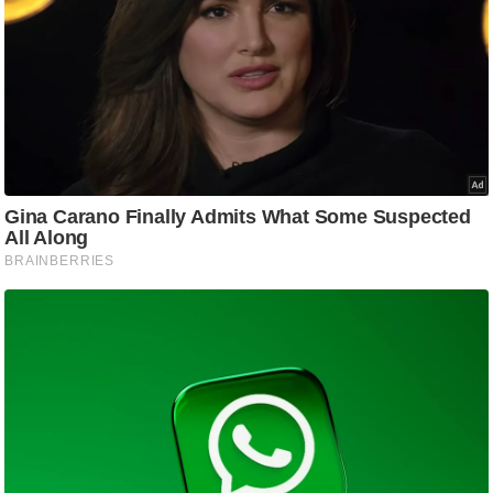
आ
र
.
आ
ई
.
चा
य
प
र
स
मी
क्षा
ध
र्म
ज्यो