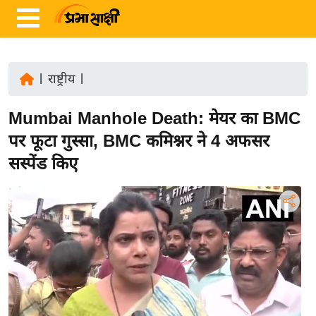
|
राष्ट्रीय
|
ता
Mumbai Manhole Death: मेयर का BMC
ज़ा
ख
पर फूटा गुस्सा, BMC कमिश्नर ने 4 अफसर
ब
सस्पेंड किए
र
रा
ष्ट्री
य
अं
त
र्रा
ष्ट्री