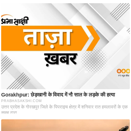
ट
ने
स
मं
त्रा
रि
ले
श
न
शि
प
रा
ज
नी
ति
वि
श्ले