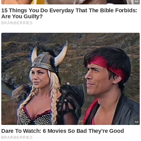
g
N
e
w
s
ला
इ
फ
स्टा
इ
ल
टे
क्नॉ
लॉ
जी
ब्यू
टी