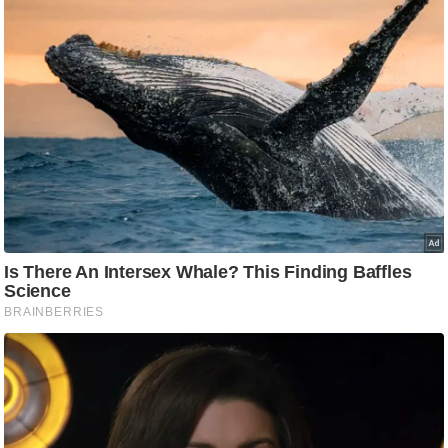
ष
ण
स
म
सा
म
यि
क
मा
तृ
भू
मि
स्तं
भ
ए
म
.