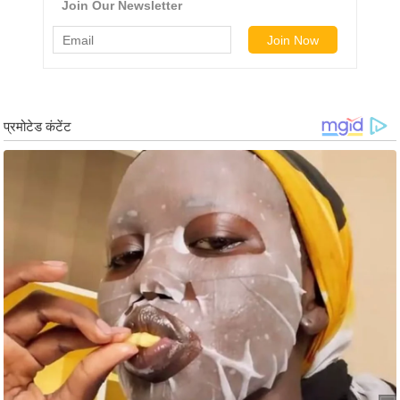
ड
हॉ
ली
वु
ड
फि
ल्म
स
मी
क्षा
B
r
e
a
k
i
n