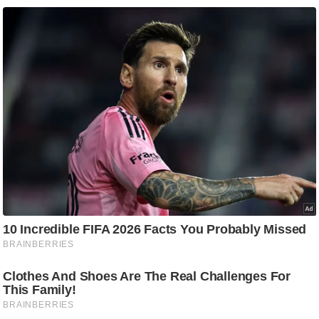
/
फै
श
न
घ
रे
लू
नु
स्खे
प
र्य
ट
न
स्थ
ल
फि