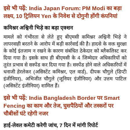
ख्सि
इसे भी पढ़ें:
India Japan Forum: PM Modi का बड़ा
य
लक्ष्य, 10 ट्रिलियन Yen के निवेश से दोगुनी होंगी कंपनियां
त
यं
कमिश्नर अश्विनी भिड़े का बड़ा एक्शन
ग
मामले को गंभीरता से लेते हुए बीएमसी कमिश्नर अश्विनी भिड़े ने
इं
लापरवाही बरतने के आरोप में बड़ी कार्रवाई की है। हादसे के वक्त सुरक्षा
डि
के कोई इंतजाम न रखने के कारण संबंधित ठेकेदार को ब्लैकलिस्ट कर
या
दिया गया है। इसके साथ ही बीएमसी के 4 जिम्मेदार अधिकारियों को
तुरंत प्रभाव से सस्पेंड कर दिया गया है। सस्पेंड होने वाले अधिकारियों में
सा
धनाजी हेरलेकर (असिस्टेंट कमिश्नर, एल वार्ड), दीपक चौगुले (डिप्टी
हि
इंजीनियर), अभिजीत चौगुले (जूनियर इंजीनियर) और उत्तम पाटिल
त्य
(असिस्टेंट इंजीनियर) शामिल हैं।
ज
ग
इसे भी पढ़ें:
India Bangladesh Border पर Smart
त
Fencing का काम और तेज, घुसपैठियों और तस्करों पर
ऑ
चौबीसों घंटे रहेगी नजर
टो
हाई-लेवल कमेटी करेगी जांच, 7 दिन में मांगी रिपोर्ट
व