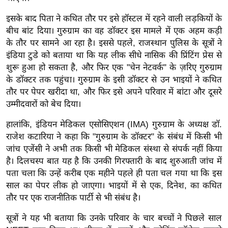
र्ल्ड
इसके बाद पिता ने कथित तौर पर इसे हॉस्टल में रहने वाली लड़कियों के
न्यू
बीच बांट दिया।
गुरुग्राम का वह डॉक्टर इस मामले में एक अहम कड़ी
ज
के तौर पर सामने आ रहा है। इससे पहले, राजस्थान पुलिस के सूत्रों ने
ब्री
इंडिया टुडे को बताया था कि यह लीक सीधे नासिक की प्रिंटिंग प्रेस से
फ
शुरू हुआ हो सकता है, और फिर एक "चेन नेटवर्क" के ज़रिए गुरुग्राम
म
के डॉक्टर तक पहुंचा। गुरुग्राम के इसी डॉक्टर से उन भाइयों ने कथित
तौर पर पेपर खरीदा था, और फिर इसे अपने परिवार में बांटा और दूसरे
नो
उम्मीदवारों को बेच दिया।
रं
ज
हालांकि, इंडियन मेडिकल एसोसिएशन (IMA) गुरुग्राम के अध्यक्ष डॉ.
न
राजेश कटारिया ने कहा कि "गुरुग्राम के डॉक्टर" के संबंध में किसी भी
ज
जांच एजेंसी ने अभी तक किसी भी मेडिकल संस्था से संपर्क नहीं किया
ग
है। दिलचस्प बात यह है कि उनकी गिरफ्तारी के बाद शुरुआती जांच में
त
पता चला कि उन्हें करीब एक महीने पहले ही पता चल गया था कि इस
साल का पेपर लीक हो जाएगा। भाइयों में से एक, दिनेश, का कथित
बॉ
तौर पर एक राजनीतिक पार्टी से भी संबंध है।
ली
वु
सूत्रों ने यह भी बताया कि उनके परिवार के चार बच्चों ने पिछले साल