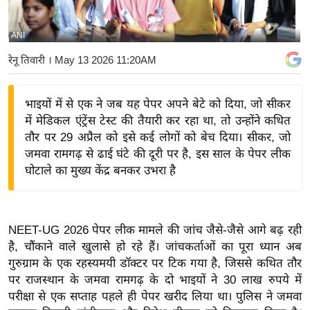
य
बि
ANI
ज़
रेनू तिवारी
। May 13 2026 11:20AM
ने
स
भाइयों में से एक ने जब यह पेपर अपने बेटे को दिया, जो सीकर
उ
में मेडिकल एंट्रेंस टेस्ट की तैयारी कर रहा था, तो उन्होंने कथित
द्यो
तौर पर 29 अप्रैल को इसे कई लोगों को बेच दिया। सीकर, जो
ग
जमवा रामगढ़ से ढाई घंटे की दूरी पर है, इस साल के पेपर लीक
ज
घोटाले का मुख्य केंद्र बनकर उभरा है
ग
त
वि
NEET-UG 2026 पेपर लीक मामले की जांच जैसे-जैसे आगे बढ़ रही
शे
है, चौंकाने वाले खुलासे हो रहे हैं। जांचकर्ताओं का पूरा ध्यान अब
ष
गुरुग्राम के एक रहस्यमयी डॉक्टर पर टिक गया है, जिससे कथित तौर
ज्ञ
पर राजस्थान के जमवा रामगढ़ के दो भाइयों ने 30 लाख रुपये में
रा
परीक्षा से एक सप्ताह पहले ही पेपर खरीद लिया था। पुलिस ने जमवा