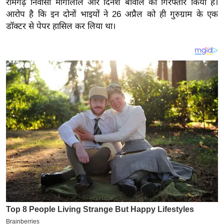
रामगढ़ निवासी मांगीलाल और दिनेश बीवाल को गिरफ्तार किया है।
य
आरोप है कि इन दोनों भाइयों ने 26 अप्रैल को ही गुरुग्राम के एक
ब
डॉक्टर से पेपर हासिल कर लिया था।
ज
ट
खे
ल
क्रि
के
ट
I
P
L
2
0
2
6
क्रा