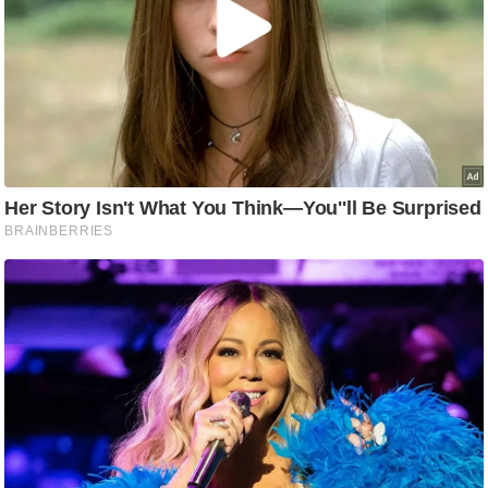
आ
र
.
आ
ई
.
चा
य
प
र
स
मी
क्षा
ध
र्म
ज्यो