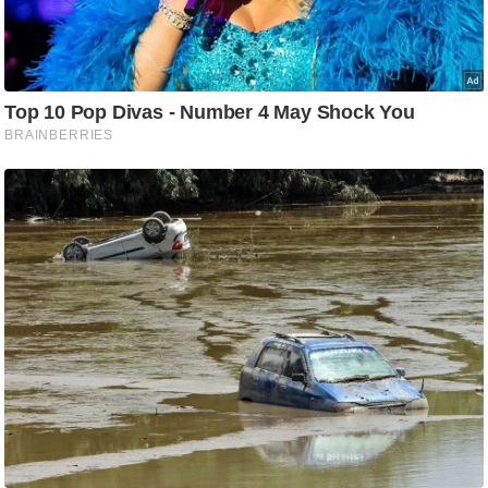
ति
ष
प्र
भु
म
हि
मा
/
ध
र्म
स्थ
ल
व्र
त
त्यो
हा
र