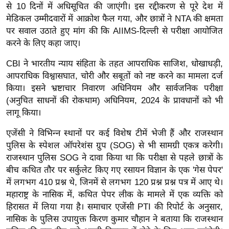
g
से 10 दिनों में अधिसूचित की जाएंगी। इस रद्दीकरण से पूरे देश में
N
मेडिकल उम्मीदवारों में आक्रोश फैल गया, और छात्रों ने NTA की क्षमता
e
पर सवाल उठाते हुए मांग की कि AIIMS-दिल्ली से परीक्षा आयोजित
करने के लिए कहा जाए।
w
s
CBI ने भारतीय न्याय संहिता के तहत आपराधिक साजिश, धोखाधड़ी,
ला
आपराधिक विश्वासघात, चोरी और सबूतों को नष्ट करने का मामला दर्ज
इ
किया। इसने भ्रष्टाचार निवारण अधिनियम और सार्वजनिक परीक्षा
फ
(अनुचित साधनों की रोकथाम) अधिनियम, 2024 के प्रावधानों को भी
लागू किया।
स्टा
इ
एजेंसी ने विभिन्न स्थानों पर कई विशेष टीमें भेजी हैं और राजस्थान
ल
पुलिस के स्पेशल ऑपरेशंस ग्रुप (SOG) से भी सामग्री एकत्र करेगी।
टे
राजस्थान पुलिस SOG ने दावा किया था कि परीक्षा से पहले छात्रों के
क्नॉ
बीच कथित तौर पर सर्कुलेट किए गए रसायन विज्ञान के एक 'गेस पेपर'
लॉ
में लगभग 410 प्रश्न थे, जिनमें से लगभग 120 प्रश्न प्रश्न पत्र में आए थे।
महाराष्ट्र के नासिक में, कथित पेपर लीक के मामले में एक व्यक्ति को
जी
हिरासत में लिया गया है। समाचार एजेंसी PTI की रिपोर्ट के अनुसार,
ब्यू
नासिक के पुलिस उपायुक्त किरण कुमार चौहान ने बताया कि राजस्थान
टी