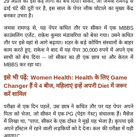
29 अप्रैल को इसे कई लोगों को बेच दिया। सीकर, जो जमवा रामगढ़ से
ख्सि
ढाई घंटे की दूरी पर है, इस साल के पेपर लीक घोटाले का मुख्य केंद्र
य
बनकर उभरा है।
त
यं
जमवा रामगढ़ से, यह पेपर कथित तौर पर सीकर में एक MBBS
काउंसलिंग एजेंट, राकेश कुमार मंडावरिया को बेचा गया। उसने कथित
ग
तौर पर इसे वहां से आगे बढ़ाया। शहर के बड़े कोचिंग संस्थानों के बाहर
इं
काम करते हुए, राकेश ने बाद में यह पेपर 30,000 रुपये में अपने एक
डि
साथी को बेच दिया -- जो सीकर का ही एक छात्र था और केरल में
या
MBBS कर रहा था।
सा
हि
इसे भी पढ़ें:
Women Health: Health के लिए Game
त्य
Changer हैं ये 4 बीज, महिलाएं इन्हें अपनी Diet में जरूर
ज
करें शामिल
ग
परीक्षा से एक दिन पहले, उस छात्र ने कथित तौर पर यह पेपर अपने
त
पिता को भेजा, जो सीकर में एक PG (पेइंग गेस्ट) संचालक हैं। मैसेज
ऑ
में लिखा था, "पापा, सीकर के एक दोस्त ने मुझे यह भेजा है। कृपया इसे
टो
अपने हॉस्टल में रहने वाली लड़कियों को दे देना। कल की परीक्षा में यही
व
आएगा।"