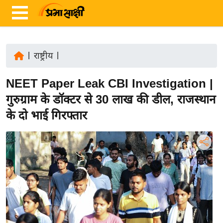
|
राष्ट्रीय
|
ता
NEET Paper Leak CBI Investigation |
ज़ा
ख
गुरुग्राम के डॉक्टर से 30 लाख की डील, राजस्थान
ब
के दो भाई गिरफ्तार
र
रा
ष्ट्री
य
अं
त
र्रा
ष्ट्री