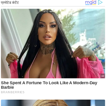
ट
ने
स
मं
त्रा
रि
ले
श
न
शि
प
रा
ज
नी
ति
वि
श्ले