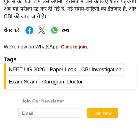
पुलिस की एक टीम उसे अपनी हिरासत में लेने के लिए शहर पहुंचेगी।
/
अब यह परीक्षा रद्द कर दी गई है, नई समय-सारिणी का इंतज़ार है, और
फै
CBI की जांच जारी है।
श
न
शेयर करें
घ
We're now on WhatsApp.
Click to join.
रे
लू
Tags
नु
NEET UG 2026
Paper Leak
CBI Investigation
स्खे
प
Exam Scam
Gurugram Doctor
र्य
ट
न
स्थ
ल
फि