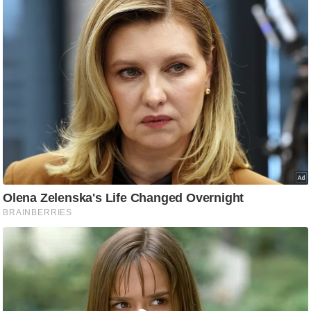
ष
ण
स
म
सा
म
यि
क
मा
तृ
भू
मि
स्तं
भ
ए
म
.