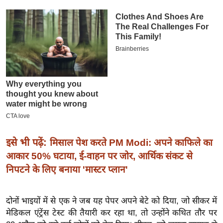
इ
म
ई
-
पे
प
र
मि
सा
ल
इसे भी पढ़ें:
मिसाल पेश करते PM Modi: अपने काफिले का
आकार 50% घटाया, ई-वाहन पर जोर, आर्थिक संकट से
बे
निपटने के लिए बनाया 'मास्टर प्लान'
मि
सा
ल
दोनों भाइयों में से एक ने जब यह पेपर अपने बेटे को दिया, जो सीकर में
मेडिकल एंट्रेंस टेस्ट की तैयारी कर रहा था, तो उन्होंने कथित तौर पर
श