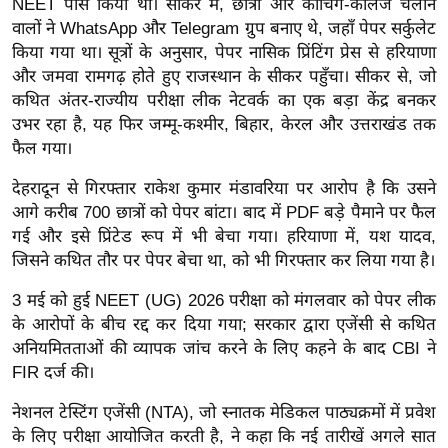
ड
NEET पास किया था।
सीकर में, छात्रों और कोचिंग-कॉलेज चलाने
वालों ने WhatsApp और Telegram ग्रुप बनाए थे, जहाँ पेपर सर्कुलेट
हॉ
किया गया था। सूत्रों के अनुसार, पेपर नासिक प्रिंटिंग प्रेस से हरियाणा
ली
और जमवा रामगढ़ होते हुए राजस्थान के सीकर पहुँचा। सीकर से, जो
वु
कथित अंतर-राज्यीय परीक्षा लीक नेटवर्क का एक बड़ा केंद्र बनकर
ड
उभर रहा है, यह फिर जम्मू-कश्मीर, बिहार, केरल और उत्तराखंड तक
फि
फैल गया।
ल्म
देहरादून से गिरफ्तार राकेश कुमार मंडावरिया पर आरोप है कि उसने
स
आगे करीब 700 छात्रों को पेपर बांटा। बाद में PDF बड़े पैमाने पर फैल
मी
गई और इसे प्रिंटेड रूप में भी बेचा गया। हरियाणा में, यश यादव,
क्षा
जिसने कथित तौर पर पेपर बेचा था, को भी गिरफ्तार कर लिया गया है।
B
r
3 मई को हुई NEET (UG) 2026 परीक्षा को मंगलवार को पेपर लीक
के आरोपों के बीच रद्द कर दिया गया; सरकार द्वारा एजेंसी से कथित
e
अनियमितताओं की व्यापक जांच करने के लिए कहने के बाद CBI ने
a
FIR दर्ज की।
k
i
नेशनल टेस्टिंग एजेंसी (NTA), जो स्नातक मेडिकल पाठ्यक्रमों में प्रवेश
n
के लिए परीक्षा आयोजित करती है, ने कहा कि नई तारीखें अगले सात