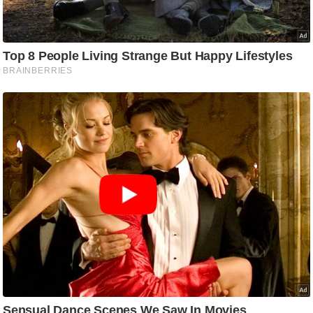
ट
ने
स
मं
त्रा
रि
ले
श
न
शि
प
रा
ज
नी
ति
वि
श्ले