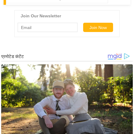
/
फै
श
न
घ
रे
लू
नु
स्खे
प
र्य
ट
न
स्थ
ल
फि