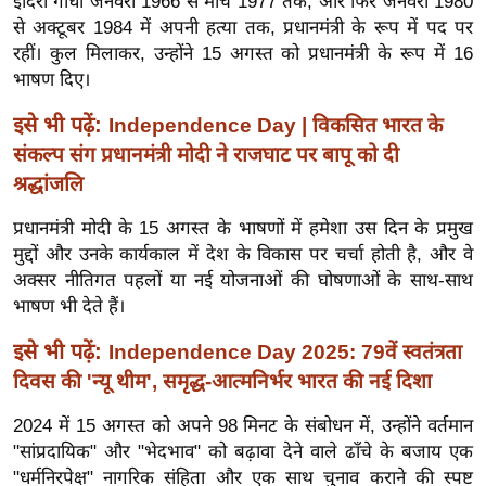
इंदिरा गांधी जनवरी 1966 से मार्च 1977 तक, और फिर जनवरी 1980
ख्सि
से अक्टूबर 1984 में अपनी हत्या तक, प्रधानमंत्री के रूप में पद पर
य
रहीं। कुल मिलाकर, उन्होंने 15 अगस्त को प्रधानमंत्री के रूप में 16
त
भाषण दिए।
यं
इसे भी पढ़ें:
Independence Day | विकसित भारत के
ग
संकल्प संग प्रधानमंत्री मोदी ने राजघाट पर बापू को दी
इं
डि
श्रद्धांजलि
या
प्रधानमंत्री मोदी के 15 अगस्त के भाषणों में हमेशा उस दिन के प्रमुख
सा
मुद्दों और उनके कार्यकाल में देश के विकास पर चर्चा होती है, और वे
हि
अक्सर नीतिगत पहलों या नई योजनाओं की घोषणाओं के साथ-साथ
त्य
भाषण भी देते हैं।
ज
इसे भी पढ़ें:
Independence Day 2025: 79वें स्वतंत्रता
ग
दिवस की 'न्यू थीम', समृद्ध-आत्मनिर्भर भारत की नई दिशा
त
ऑ
2024 में 15 अगस्त को अपने 98 मिनट के संबोधन में, उन्होंने वर्तमान
टो
"सांप्रदायिक" और "भेदभाव" को बढ़ावा देने वाले ढाँचे के बजाय एक
व
"धर्मनिरपेक्ष" नागरिक संहिता और एक साथ चुनाव कराने की स्पष्ट