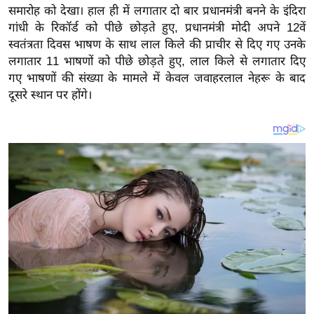
य
समारोह को देखा।
हाल ही में लगातार दो बार प्रधानमंत्री बनने के इंदिरा
ब
गांधी के रिकॉर्ड को पीछे छोड़ते हुए, प्रधानमंत्री मोदी अपने 12वें
ज
स्वतंत्रता दिवस भाषण के साथ लाल किले की प्राचीर से दिए गए उनके
लगातार 11 भाषणों को पीछे छोड़ते हुए, लाल किले से लगातार दिए
ट
गए भाषणों की संख्या के मामले में केवल जवाहरलाल नेहरू के बाद
खे
दूसरे स्थान पर होंगे।
ल
क्रि
के
ट
I
P
L
2
0
2
6
क्रा