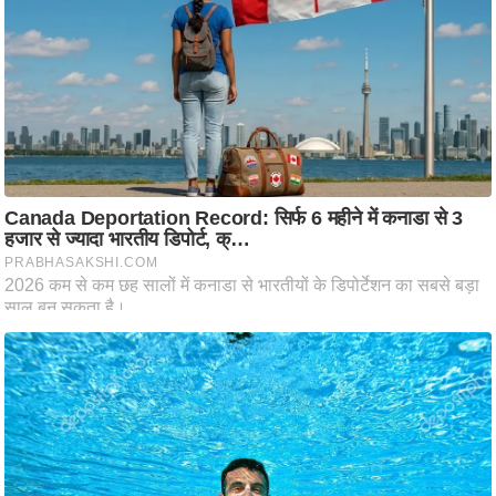
ति
ष
प्र
भु
म
हि
मा
/
ध
र्म
स्थ
ल
व्र
त
त्यो
हा
र