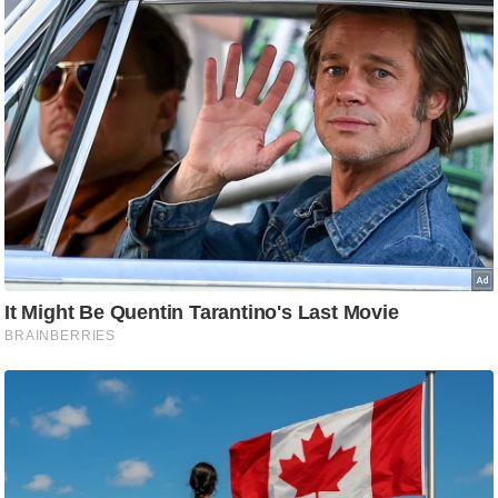
आ
र
.
आ
ई
.
चा
य
प
र
स
मी
क्षा
ध
र्म
ज्यो