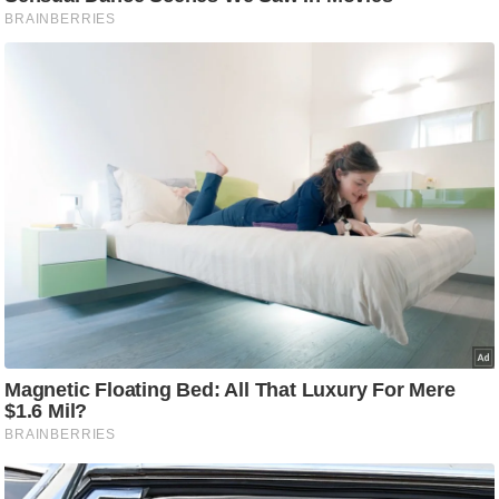
ष
ण
स
म
सा
म
यि
क
मा
तृ
भू
मि
स्तं
भ
ए
म
.