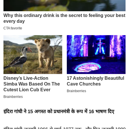
इ
म
ई
-
पे
प
र
मि
सा
ल
बे
मि
सा
इंदिरा गांधी ने 15 अगस्त को प्रधानमंत्री के रूप में 16 भाषण दिए
ल
श