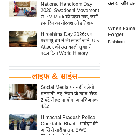
कराया और बताय
हॉलीवुड
National Handloom Day
2026: Swadeshi Movement
फिल्म समीक्षा
से PM Modi की पहल तक, जानें
Breaking
इस दिन का गौरवशाली इतिहास
News
Hiroshima Day 2026: एक
लाइफस्टाइल
परमाणु बम ने ली लाखों जानें, US
Attack की उस काली सुबह ने
टेक्नॉलॉजी
बदल दिया World History
ब्यूटी/फैशन
घरेलू नुस्खे
लाइफ & साइंस
पर्यटन स्थल
फिटनेस मंत्रा
Social Media पर नहीं चलेगी
मनमानी! नए नियम के तहत सिर्फ
रिलेशनशिप
2 घंटे में हटाना होगा आपत्तिजनक
राजनीति
कंटेंट
विश्लेषण
Himachal Pradesh Police
समसामयिक
Constable Bharti: आवेदन की
आखिरी तारीख तय, EWS
मातृभूमि