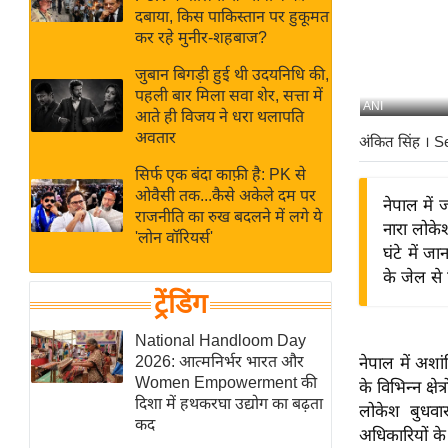
बजट
Hindi
दबाया, किस पाकिस्तान पर हुकूमत
खेल
News
कर रहे मुनीर-शहबाज?
क्रिकेट
जुबान बिगड़ी हुई थी उदयनिधि की,
Hindi
IPL
पहली बार मिला सवा शेर, सत्ता में
ANI
आते ही विजय ने धरा थलापति
Videos
2026
अवतार
अंकित सिंह
। S
क्राइम
सिर्फ एक बंदा काफ़ी है: PK से
ई-पेपर
ओवैसी तक...कैसे अकेले दम पर
नेपाल में 
मिसाल बेमिसाल
राजनीति का रुख बदलने में लगे ये
नारा लोकेश
'लोन वॉरियर्स'
शख्सियत
घंटे में ज
यंग इंडिया
के जेल से 
ट्रेंडिंग
साहित्य जगत
ऑटो वर्ल्ड
National Handloom Day
2026: आत्मनिर्भर भारत और
नेपाल में अशां
न्यूज ब्रीफ
Women Empowerment की
के विभिन्न क्षे
मनोरंजन जगत
दिशा में हथकरघा उद्योग का बढ़ता
लोकेश बुधवार
कद
बॉलीवुड
अधिकारियों के