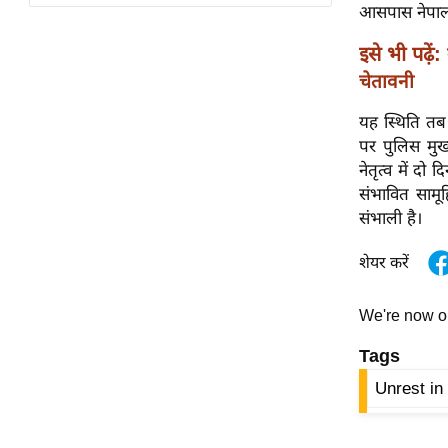
विश्लेषण
आसपास नेपाली
ट्रेंडिंग
इसे भी पढ़ें:
चेतावनी
Q
u
यह स्थिति तब 
i
पर पुलिस मुख
c
नेतृत्व में दो 
k
संभावित सामूह
L
संभाली है।
i
n
शेयर करें
k
s
We're now 
विधानसभा
Tags
चुनाव
Unrest in
फोटो
वीडियो