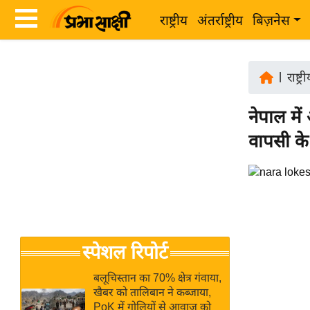
राष्ट्रीय
अंतर्राष्ट्रीय
बिज़नेस
Latest
ता
News
|
राष्ट्र
ज़ा
in
ख
नेपाल में
Hindi
ब
वापसी के
र
Hindi
राष्ट्रीय
News
अंतर्राष्ट्रीय
Live
बिज़नेस
उद्योग
Breaking
स्पेशल रिपोर्ट
जगत
News in
विशेषज्ञ
Hindi
बलूचिस्तान का 70% क्षेत्र गंवाया,
राय
खैबर को तालिबान ने कब्जाया,
PoK में गोलियों से आवाज को