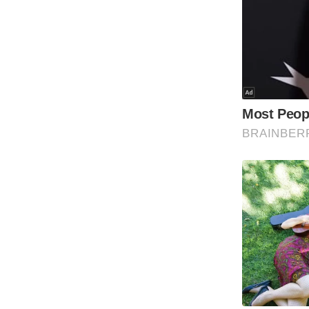
Code Of Ethics
RSS
Our Team
Expert Panel
Loksabhachunav
Android App