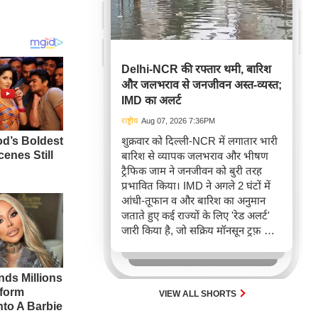
Delhi-NCR की रफ्तार थमी, बारिश
और जलभराव से जनजीवन अस्त-व्यस्त;
IMD का अलर्ट
राष्ट्रीय
Aug 07, 2026 7:36PM
शुक्रवार को दिल्ली-NCR में लगातार भारी
बारिश से व्यापक जलभराव और भीषण
ट्रैफिक जाम ने जनजीवन को बुरी तरह
प्रभावित किया। IMD ने अगले 2 घंटों में
आंधी-तूफान व और बारिश का अनुमान
जताते हुए कई राज्यों के लिए 'रेड अलर्ट'
जारी किया है, जो सक्रिय मॉनसून ट्रफ़ और
चक्रवाती हवाओं के घेरे का परिणाम है,
जिससे यातायात बाधित होने के साथ-साथ
सफदरजंग अस्पताल में भी जलभराव की
स्थिति बनी।
VIEW ALL SHORTS