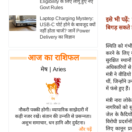
Eligibility के लिए लागू हुए नए
स्तंभ
Govt Rules
एम.
Laptop Charging Mystery:
इसे भी पढ़ें:
आर.
USB-C पोर्ट होने के बावजूद क्यों
बिगड़ सकते ह
नहीं होता चार्ज? जानें Power
आई.
Delivery का विज्ञान
चाय पर
स्थिति को गंभी
समीक्षा
करने के लिए यु
आज का राशिफल
धर्म
सुरक्षित स्था
ज्योतिष
अधिकारियों से
मेष | Aries
मंत्री ने वीडि
प्रभु
थीं, जिन्होंने 
महिमा/
में फंसे हुए हैं।
धर्मस्थल
मंत्री नारा ल
व्रत
नागरिकों को स
त्योहार
नौकरी पक्की होगी। व्यापारिक साझेदारी में
जेल के कैदिय
कड़ी नजर रखें। संतान की उन्नति से प्रसन्नता।
राशिफल
विरोधी प्रदर्श
अशुभ समाचार, धन हानि और दुर्घटना।
विशेष
लिए कानून प्
और पढ़ें