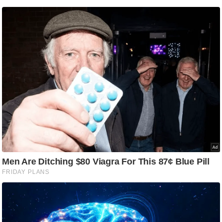
g
N
e
w
s
ला
इ
फ
स्टा
इ
ल
टे
क्नॉ
लॉ
जी
ब्यू
टी