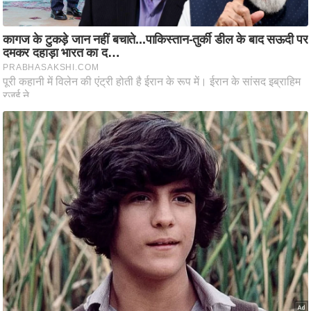
ति
ष
प्र
भु
म
हि
मा
/
ध
र्म
स्थ
ल
व्र
त
त्यो
हा
र