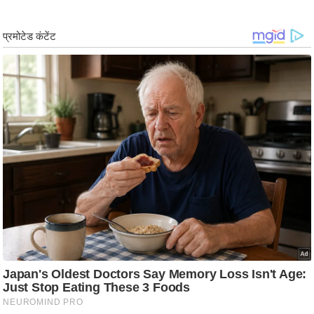
ड
हॉ
ली
वु
ड
फि
ल्म
स
मी
क्षा
B
r
e
a
k
i
n