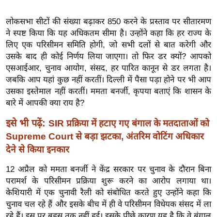
ख्सि
य
लोकसभा सीटों की संख्या बढ़ाकर 850 करने के प्रस्ताव पर सीतारमण
त
ने स्पष्ट किया कि यह अधिकतम सीमा है। उन्होंने कहा कि हर राज्य के
यं
लिए एक परिसीमन समिति होगी, जो सभी दलों से बात करेगी और
ग
उसके बाद ही कोई निर्णय लिया जाएगा। तो फिर डर क्यों? आपको
एसआईआर, चुनाव आयोग, संसद, हर पारित कानून से डर लगता है।
इं
जबकि आप यहां कुछ नहीं करतीं। दिल्ली में पैसा पड़ा होने पर भी आप
डि
उसका इस्तेमाल नहीं करतीं। ममता बनर्जी, कृपया बताएं कि शासन के
या
बारे में आपकी क्या राय है?
सा
हि
इसे भी पढ़ें:
SIR प्रक्रिया में हटाए गए बंगाल के मतदाताओं को
त्य
Supreme Court से बड़ा झटका, अंतरिम वोटिंग अधिकार
ज
देने से किया इनकार
ग
12 अप्रैल को ममता बनर्जी ने केंद्र सरकार पर चुनाव के दौरान बिना
त
परामर्श के परिसीमन प्रक्रिया शुरू करने का आरोप लगाया था।
ऑ
केशियारी में एक चुनावी रैली को संबोधित करते हुए उन्होंने कहा कि
टो
चुनाव चल रहे हैं और इसके बीच में ही वे परिसीमन विधेयक संसद में ला
व
रहे हैं। इस पर बहस तक नहीं हुई। इसके पीछे कारण यह है कि वे बंगाल