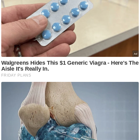
ष
ण
स
म
सा
म
यि
क
मा
तृ
भू
मि
स्तं
भ
ए
म
.