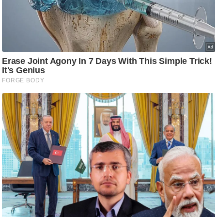
आ
र
.
आ
ई
.
चा
य
प
र
स
मी
क्षा
ध
र्म
ज्यो