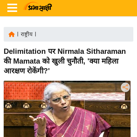
|
राष्ट्रीय
|
ता
Delimitation पर Nirmala Sitharaman
ज़ा
ख
की Mamata को खुली चुनौती, 'क्या महिला
ब
आरक्षण रोकेंगी?'
र
रा
ष्ट्री
य
अं
त
र्रा
ष्ट्री