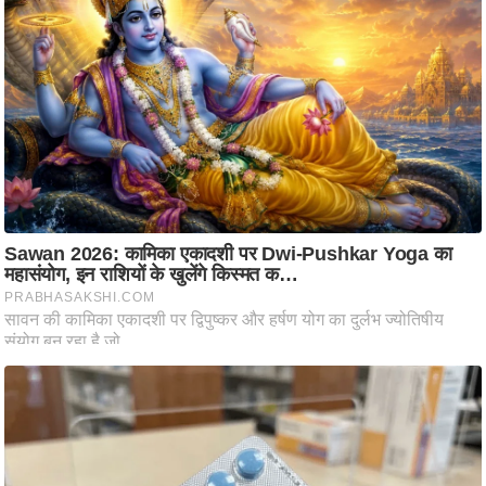
ट
ने
स
मं
त्रा
रि
ले
श
न
शि
प
रा
ज
नी
ति
वि
श्ले