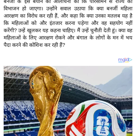
बनर्जी के इस बयान की आलोचना की कि परिसीमन से राज्य का
य
विभाजन हो जाएगा। उन्होंने सवाल उठाया कि क्या बनर्जी महिला
ब
आरक्षण का विरोध कर रही हैं, और कहा कि क्या उनका मतलब यह है
ज
कि महिलाओं को और इंतजार करना पड़ेगा और वह सहयोग नहीं
ट
करेंगी? उन्हें खुलकर यह कहना चाहिए। मैं उन्हें चुनौती देती हूं। क्या वह
खे
महिलाओं के लिए आरक्षण रोकने और बंगाल के लोगों के मन में भय
ल
पैदा करने की कोशिश कर रही हैं?
क्रि
के
ट
I
P
L
2
0
2
6
क्रा