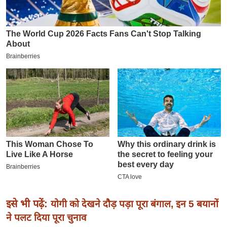
इ
म
ई
-
पे
प
र
मि
सा
ल
बे
मि
सा
ल
इसे भी पढ़ें:
योगी को देखने दौड़ पड़ा पूरा बंगाल, इन 5 बयानों
ने पलट दिया पूरा चुनाव
श