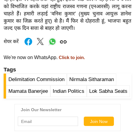
र्ल्ड
को विभाजित करके यहां राष्ट्रीय राजस्व गणना (एनआरसी) लागू करना
चाहते हैं। हमारी लड़ाई ‘वनिश कुमार’ (मुख्य चुनाव आयुक्त ज्ञानेश
न्यू
कुमार का जिक्र करते हुए) से है। मैं फिर से दोहराती हूं, भाजपा बहुत
ज
जल्द एक दिन सत्ता से बाहर हो जाएगी।
ब्री
फ
शेयर करें
म
नो
We're now on WhatsApp.
Click to join.
रं
Tags
ज
न
Delimitation Commission
Nirmala Sitharaman
ज
Mamata Banerjee
Indian Politics
Lok Sabha Seats
ग
त
बॉ
ली
वु