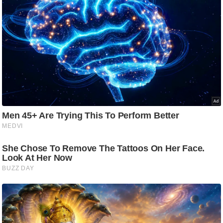
/
फै
श
न
घ
रे
लू
नु
स्खे
प
र्य
ट
न
स्थ
ल
फि