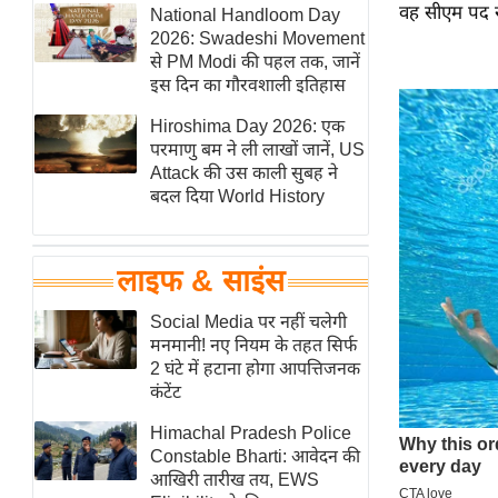
वह सीएम पद स
हॉलीवुड
National Handloom Day
2026: Swadeshi Movement
फिल्म समीक्षा
से PM Modi की पहल तक, जानें
Breaking
इस दिन का गौरवशाली इतिहास
News
Hiroshima Day 2026: एक
लाइफस्टाइल
परमाणु बम ने ली लाखों जानें, US
Attack की उस काली सुबह ने
टेक्नॉलॉजी
बदल दिया World History
ब्यूटी/फैशन
घरेलू नुस्खे
लाइफ & साइंस
पर्यटन स्थल
फिटनेस मंत्रा
Social Media पर नहीं चलेगी
मनमानी! नए नियम के तहत सिर्फ
रिलेशनशिप
2 घंटे में हटाना होगा आपत्तिजनक
राजनीति
कंटेंट
विश्लेषण
Himachal Pradesh Police
समसामयिक
Constable Bharti: आवेदन की
आखिरी तारीख तय, EWS
मातृभूमि