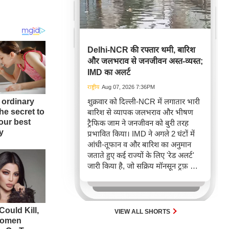
Delhi-NCR की रफ्तार थमी, बारिश
और जलभराव से जनजीवन अस्त-व्यस्त;
IMD का अलर्ट
राष्ट्रीय
Aug 07, 2026 7:36PM
शुक्रवार को दिल्ली-NCR में लगातार भारी
बारिश से व्यापक जलभराव और भीषण
ट्रैफिक जाम ने जनजीवन को बुरी तरह
प्रभावित किया। IMD ने अगले 2 घंटों में
आंधी-तूफान व और बारिश का अनुमान
जताते हुए कई राज्यों के लिए 'रेड अलर्ट'
जारी किया है, जो सक्रिय मॉनसून ट्रफ़ और
चक्रवाती हवाओं के घेरे का परिणाम है,
जिससे यातायात बाधित होने के साथ-साथ
सफदरजंग अस्पताल में भी जलभराव की
स्थिति बनी।
VIEW ALL SHORTS