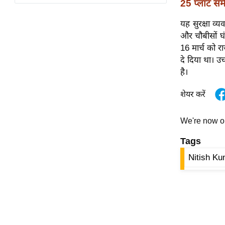
25 प्लॉट समे
विश्लेषण
ट्रेंडिंग
यह सुरक्षा व्य
और चौबीसों घ
Q
16 मार्च को रा
u
दे दिया था। उच
i
है।
c
शेयर करें
k
L
i
We're now 
n
Tags
k
s
Nitish Ku
विधानसभा
चुनाव
फोटो
वीडियो