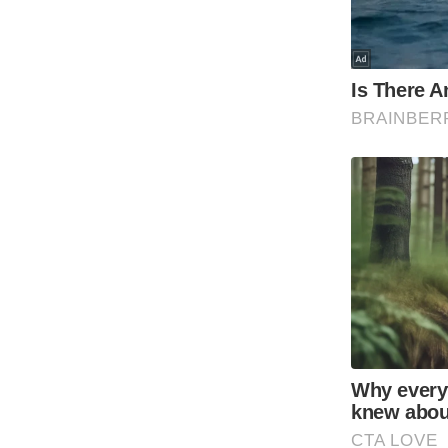
Code Of Ethics
RSS
Our Team
Expert Panel
Loksabhachunav
Android App