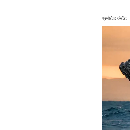
ऑडियो
इंफ़ोग्राफ़िक
राज्यों से
शहरों से
वेब स्टोरी
कार्टून
Short
Videos
iOS App
About us
Contact Editor
Advertise
Privacy Policy
Grievance
Redressal