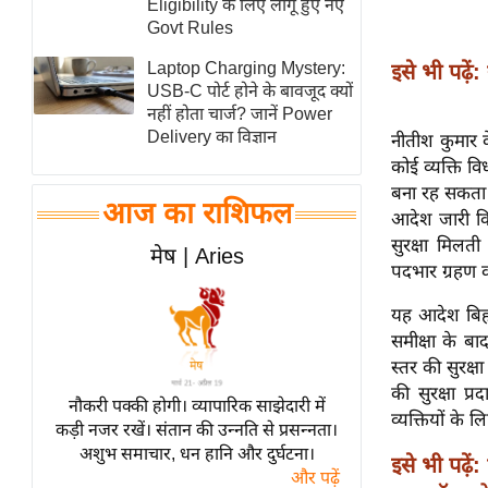
Eligibility के लिए लागू हुए नए
स्तंभ
Govt Rules
एम.
Laptop Charging Mystery:
इसे भी पढ़ें:
आर.
USB-C पोर्ट होने के बावजूद क्यों
नहीं होता चार्ज? जानें Power
आई.
Delivery का विज्ञान
नीतीश कुमार क
चाय पर
कोई व्यक्ति व
समीक्षा
बना रह सकता ह
आज का राशिफल
धर्म
आदेश जारी किय
सुरक्षा मिलती
ज्योतिष
मेष | Aries
पदभार ग्रहण क
प्रभु
महिमा/
यह आदेश बिहा
धर्मस्थल
समीक्षा के ब
स्तर की सुरक्षा
व्रत
की सुरक्षा प्र
त्योहार
नौकरी पक्की होगी। व्यापारिक साझेदारी में
व्यक्तियों के ल
कड़ी नजर रखें। संतान की उन्नति से प्रसन्नता।
राशिफल
अशुभ समाचार, धन हानि और दुर्घटना।
इसे भी पढ़ें:
विशेष
और पढ़ें