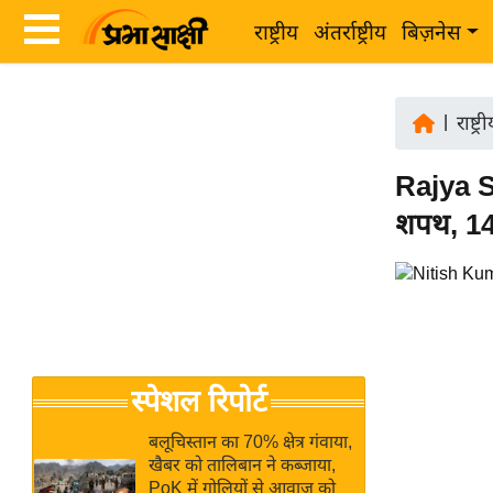
राष्ट्रीय
अंतर्राष्ट्रीय
बिज़नेस
Latest
ता
News
|
राष्ट्र
ज़ा
in
ख
Rajya S
Hindi
ब
शपथ, 14
र
Hindi
राष्ट्रीय
News
अंतर्राष्ट्रीय
Live
बिज़नेस
उद्योग
Breaking
स्पेशल रिपोर्ट
जगत
News in
विशेषज्ञ
Hindi
बलूचिस्तान का 70% क्षेत्र गंवाया,
राय
खैबर को तालिबान ने कब्जाया,
PoK में गोलियों से आवाज को