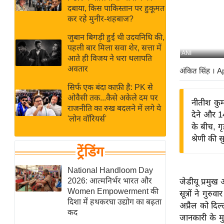
बजट
Hindi
दबाया, किस पाकिस्तान पर हुकूमत
खेल
News
कर रहे मुनीर-शहबाज?
क्रिकेट
जुबान बिगड़ी हुई थी उदयनिधि की,
Hindi
IPL
पहली बार मिला सवा शेर, सत्ता में
ANI
आते ही विजय ने धरा थलापति
Videos
2026
अवतार
अंकित सिंह
। A
क्राइम
सिर्फ एक बंदा काफ़ी है: PK से
ई-पेपर
ओवैसी तक...कैसे अकेले दम पर
नीतीश कुम
मिसाल बेमिसाल
राजनीति का रुख बदलने में लगे ये
देने और 1
'लोन वॉरियर्स'
शख्सियत
के बीच, ग
यंग इंडिया
श्रेणी की स
ट्रेंडिंग
साहित्य जगत
ऑटो वर्ल्ड
National Handloom Day
2026: आत्मनिर्भर भारत और
जेडीयू प्रमुख 
न्यूज ब्रीफ
Women Empowerment की
सूत्रों ने गु
मनोरंजन जगत
दिशा में हथकरघा उद्योग का बढ़ता
अप्रैल को दिल
कद
बॉलीवुड
जानकारी के मु