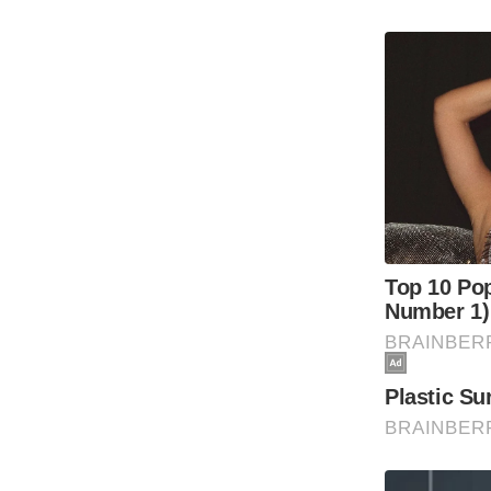
Code Of Ethics
RSS
Our Team
Expert Panel
Loksabhachunav
Android App