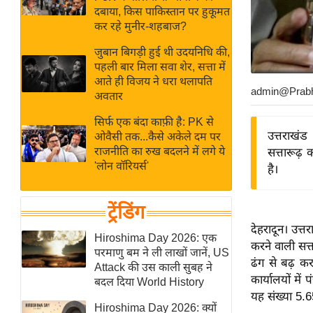
बजट
Hindi
दबाया, किस पाकिस्तान पर हुकूमत
खेल
News
कर रहे मुनीर-शहबाज?
क्रिकेट
जुबान बिगड़ी हुई थी उदयनिधि की,
Hindi
IPL
पहली बार मिला सवा शेर, सत्ता में
आते ही विजय ने धरा थलापति
Videos
2026
admin@Prab
अवतार
क्राइम
सिर्फ एक बंदा काफ़ी है: PK से
ई-पेपर
उत्तराखंड
ओवैसी तक...कैसे अकेले दम पर
मिसाल बेमिसाल
राजनीति का रुख बदलने में लगे ये
सत्तारूढ़ क
'लोन वॉरियर्स'
है।
शख्सियत
यंग इंडिया
ट्रेंडिंग
साहित्य जगत
देहरादून। उत्त
ऑटो वर्ल्ड
Hiroshima Day 2026: एक
करने वाली सत्त
परमाणु बम ने ली लाखों जानें, US
न्यूज ब्रीफ
ढंग से बढ़ कर
Attack की उस काली सुबह ने
मनोरंजन जगत
कार्यालयों मे
बदल दिया World History
यह संख्या 5.
बॉलीवुड
Hiroshima Day 2026: क्यों