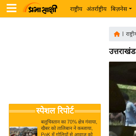
राष्ट्रीय
अंतर्राष्ट्रीय
बिज़नेस
Latest
ता
News
|
राष्ट्र
ज़ा
in
ख
उत्तराखंड 
Hindi
ब
र
Hindi
राष्ट्रीय
News
अंतर्राष्ट्रीय
Live
बिज़नेस
उद्योग
Breaking
स्पेशल रिपोर्ट
जगत
News in
विशेषज्ञ
Hindi
बलूचिस्तान का 70% क्षेत्र गंवाया,
राय
खैबर को तालिबान ने कब्जाया,
PoK में गोलियों से आवाज को