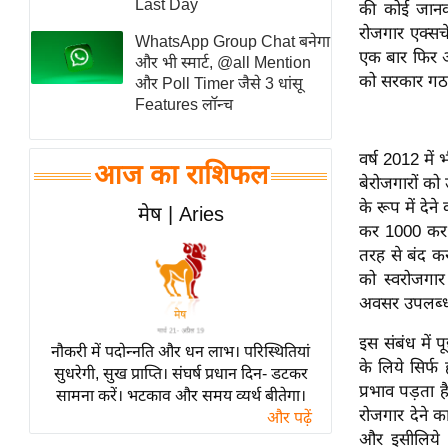
Last Day
की कोई जानका
स्तंभ
रोजगार एक्सचे
WhatsApp Group Chat बनेगा
एम.
एक बार फिर अप
और भी स्मार्ट, @all Mention
को सरकार गठन
आर.
और Poll Timer जैसे 3 धांसू
Features लॉन्च
आई.
चाय पर
वर्ष 2012 में 
समीक्षा
आज का राशिफल
बेरोजगारों को
धर्म
के रूप में दे
मेष | Aries
ज्योतिष
कर 1000 कर दि
तरह से बंद कर
प्रभु
को स्वरोजगार
महिमा/
अवसर उपलब्ध 
धर्मस्थल
व्रत
इस संबंध में पू
नौकरी में पदोन्नति और धन लाभ। परिस्थितियां
त्योहार
के लिये सिर्फ 
सुधरेगी, सुख प्राप्ति। संघर्ष प्रधान दिन- डटकर
प्रभाव पड़ता ह
सामना करें। भटकाव और समय व्यर्थ बीतेगा।
राशिफल
रोजगार देने क
और पढ़ें
विशेष
और इसीलिये 