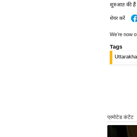
विश्लेषण
शुरुआत की हैं 
ट्रेंडिंग
शेयर करें
Q
We're now 
u
i
Tags
c
Uttarakha
k
L
i
n
k
s
विधानसभा
चुनाव
फोटो
वीडियो