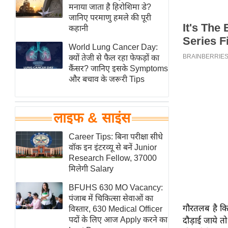
हॉलीवुड
मनाया जाता है हिरोशिमा डे?
जानिए परमाणु हमले की पूरी
फिल्म समीक्षा
कहानी
Breaking
World Lung Cancer Day:
News
क्यों तेजी से फैल रहा फेफड़ों का
लाइफस्टाइल
कैंसर? जानिए इसके Symptoms
और बचाव के जरूरी Tips
टेक्नॉलॉजी
ब्यूटी/फैशन
घरेलू नुस्खे
लाइफ & साइंस
पर्यटन स्थल
Career Tips: बिना परीक्षा सीधे
फिटनेस मंत्रा
वॉक इन इंटरव्यू से बनें Junior
Research Fellow, 37000
रिलेशनशिप
मिलेगी Salary
राजनीति
BFUHS 630 MO Vacancy:
विश्लेषण
पंजाब में चिकित्सा सेवाओं का
गौरतलब है कि 
समसामयिक
विस्तार, 630 Medical Officer
पदों के लिए आज Apply करने का
दौड़ाई जाये त
मातृभूमि