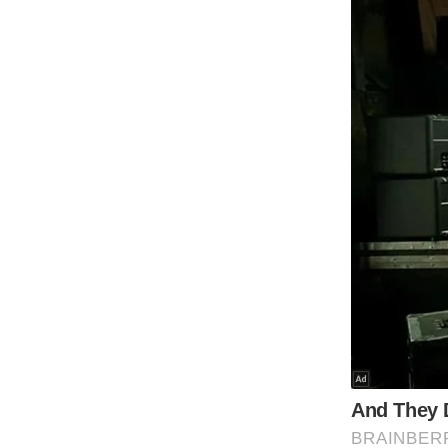
ऑडियो
इंफ़ोग्राफ़िक
राज्यों से
शहरों से
वेब स्टोरी
कार्टून
Short
Videos
iOS App
About us
Contact Editor
Advertise
Privacy Policy
Grievance
Redressal