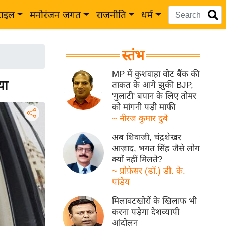
टाइल
मनोरंजन जगत
राजनीति
धर्म
स्तंभ
MP में कुशवाहा वोट बैंक की
या
ताकत के आगे झुकी BJP,
'गुलाटी' बयान के लिए तोमर
को मांगनी पड़ी माफी
~ नीरज कुमार दुबे
अब शिवाजी, चंद्रशेखर
आज़ाद, भगत सिंह जैसे लोग
क्यों नहीं मिलते?
~ प्रोफ़ेसर (डॉ.) डी. के.
पांडेय
मिलावटखोरों के खिलाफ भी
करना पड़ेगा देशव्यापी
आंदोलन