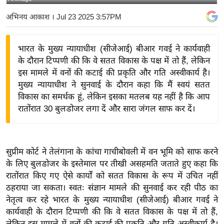
य
अभिनय आकाश
। Jul 23 2025 3:57PM
बि
ज़
भारत के मुख्य न्यायाधीश (सीजेआई) बीआर गवई ने कार्यवाही
ने
के दौरान टिप्पणी की कि वे सतत विकास के पक्ष में तो हैं, लेकिन
स
इस मामले में वनों की कटाई की प्रकृति और गति अस्वीकार्य है।
उ
मुख्य न्यायाधीश ने सुनवाई के दौरान कहा कि मैं स्वयं सतत
द्यो
विकास का समर्थक हूं, लेकिन इसका मतलब यह नहीं है कि आप
ग
रातोंरात 30 बुलडोजर लगा दें और सारा जंगल साफ कर दें।
ज
ग
त
सुप्रीम कोर्ट ने तेलंगाना के कांचा गाचीबोवली में वन भूमि को साफ करने
वि
के लिए बुलडोजर के इस्तेमाल पर तीखी असहमति जताते हुए कहा कि
शे
रातोंरात किए गए ऐसे कार्यों को सतत विकास के रूप में उचित नहीं
ष
ठहराया जा सकता। स्वतः संज्ञान मामले की सुनवाई कर रही पीठ का
नेतृत्व कर रहे भारत के मुख्य न्यायाधीश (सीजेआई) बीआर गवई ने
ज्ञ
कार्यवाही के दौरान टिप्पणी की कि वे सतत विकास के पक्ष में तो हैं,
रा
लेकिन इस मामले में वनों की कटाई की प्रकृति और गति अस्वीकार्य है।