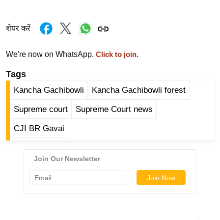
र्ल्ड
न्यू
शेयर करें
ज
ब्री
We're now on WhatsApp.
Click to join.
फ
Tags
म
नो
Kancha Gachibowli
Kancha Gachibowli forest
रं
Supreme court
Supreme Court news
ज
न
CJI BR Gavai
ज
ग
त
बॉ
ली
वु