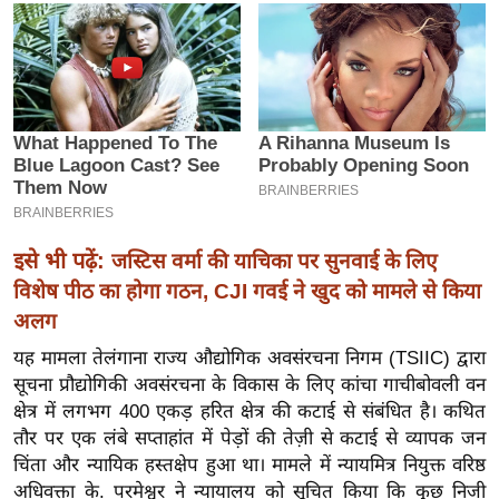
इ
म
ई
-
पे
प
र
मि
इसे भी पढ़ें:
जस्टिस वर्मा की याचिका पर सुनवाई के लिए
सा
विशेष पीठ का होगा गठन, CJI गवई ने खुद को मामले से किया
ल
अलग
बे
यह मामला तेलंगाना राज्य औद्योगिक अवसंरचना निगम (TSIIC) द्वारा
सूचना प्रौद्योगिकी अवसंरचना के विकास के लिए कांचा गाचीबोवली वन
मि
क्षेत्र में लगभग 400 एकड़ हरित क्षेत्र की कटाई से संबंधित है। कथित
सा
तौर पर एक लंबे सप्ताहांत में पेड़ों की तेज़ी से कटाई से व्यापक जन
ल
चिंता और न्यायिक हस्तक्षेप हुआ था। मामले में न्यायमित्र नियुक्त वरिष्ठ
श
अधिवक्ता के. परमेश्वर ने न्यायालय को सूचित किया कि कुछ निजी