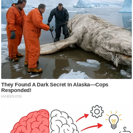
g
N
e
w
s
ला
इ
फ
स्टा
इ
ल
टे
क्नॉ
लॉ
जी
ब्यू
टी