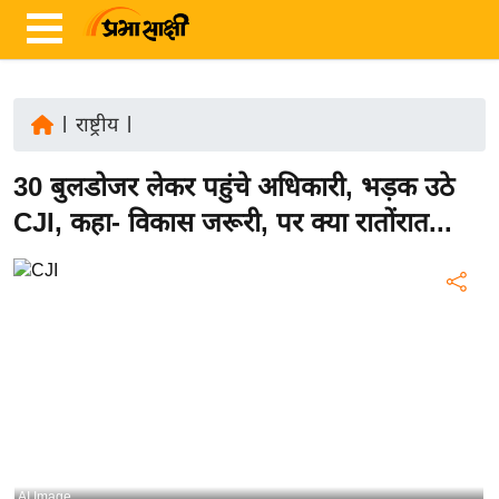
|
राष्ट्रीय
|
ता
30 बुलडोजर लेकर पहुंचे अधिकारी, भड़क उठे
ज़ा
ख
CJI, कहा- विकास जरूरी, पर क्‍या रातोंरात...
ब
र
रा
ष्ट्री
य
अं
त
र्रा
ष्ट्री
AI Image