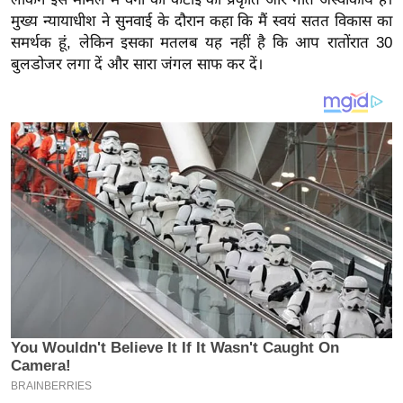
य
मुख्य न्यायाधीश ने सुनवाई के दौरान कहा कि मैं स्वयं सतत विकास का
ब
समर्थक हूं, लेकिन इसका मतलब यह नहीं है कि आप रातोंरात 30
ज
बुलडोजर लगा दें और सारा जंगल साफ कर दें।
ट
खे
ल
क्रि
के
ट
I
P
L
2
0
2
6
क्रा