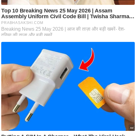
ति
ष
प्र
भु
म
हि
मा
/
ध
र्म
स्थ
ल
व्र
त
त्यो
हा
र