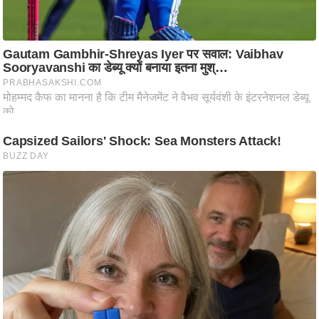
ष
ण
स
म
सा
म
यि
क
मा
तृ
भू
मि
स्तं
भ
ए
म
.