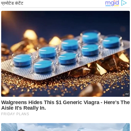
ड
हॉ
ली
वु
ड
फि
ल्म
स
मी
क्षा
B
r
e
a
k
i
n