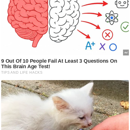
/
फै
श
न
घ
रे
लू
नु
स्खे
प
र्य
ट
न
स्थ
ल
फि