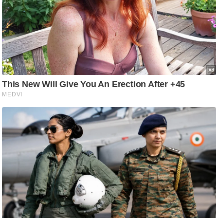
आ
र
.
आ
ई
.
चा
य
प
र
स
मी
क्षा
ध
र्म
ज्यो