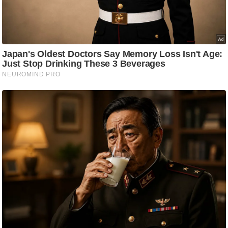
ड
हॉ
ली
वु
ड
फि
ल्म
स
मी
क्षा
B
r
e
a
k
i
n