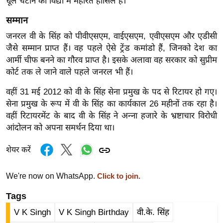
धूल चटाने की विद्या में महारत हासिल है।
ख्सि
य
सम्मान
त
जनरल वी के सिंह को पीवीएसएम, वाईएसएम, एवीएसएम और एडीसी
यं
जैसे सम्मान प्राप्त हैं। वह पहले ऐसे ट्रेंड कमांडो हैं, जिनको देश का
ग
आर्मी चीफ बनने का गौरव प्राप्त है। इसके अलावा वह सरकार को सुप्रीम
इं
कोर्ट तक ले जाने वाले पहले जनरल भी हैं।
डि
वहीं 31 मई 2012 को वी के सिंह सेना प्रमुख के पद से रिटायर हो गए।
या
सेना प्रमुख के रूप में वी के सिंह का कार्यकाल 26 महीनों तक रहा है।
सा
वहीं रिटायरमेंट के बाद वी के सिंह ने अन्ना हजारे के भ्रष्टाचार विरोधी
हि
आंदोलन को अपना समर्थन दिया था।
त्य
शेयर करें
ज
ग
We're now on WhatsApp.
त
Click to join.
ऑ
Tags
टो
V K Singh
V K Singh Birthday
वी.के. सिंह
व