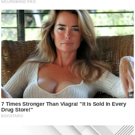
/
फै
श
न
घ
रे
लू
नु
स्खे
प
र्य
ट
न
स्थ
ल
फि