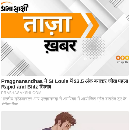
ट
ने
स
मं
त्रा
रि
ले
श
न
शि
प
रा
ज
नी
ति
वि
श्ले