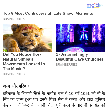
य
ब
ज
ट
खे
ल
क्रि
के
ट
I
P
L
2
जन्म और परिवार
0
हरियाणा के भिवानी जिले के बापोरा गांव में 10 मई 1951 को वी के
2
सिंह का जन्म हुआ था। उनके पिता सेना में कर्नल और दादा जूनियर
6
कंडीशन ऑफिसर थे। अपनी शिक्षा पूरी करने के बाद वी के सिंह को
क्रा