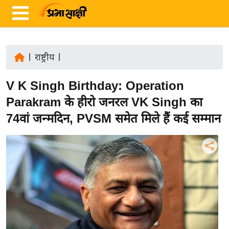
|
राष्ट्रीय
|
ता
V K Singh Birthday: Operation
ज़ा
ख
Parakram के हीरो जनरल VK Singh का
ब
74वां जन्मदिन, PVSM समेत मिले हैं कई सम्मान
र
रा
ष्ट्री
य
अं
त
र्रा
ष्ट्री