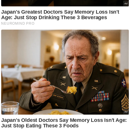
g
N
e
w
s
ला
इ
फ
स्टा
इ
ल
टे
क्नॉ
लॉ
जी
ब्यू
टी