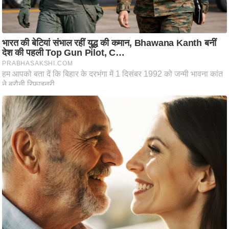
ति
ष
प्र
भु
म
हि
मा
/
ध
र्म
स्थ
ल
व्र
त
त्यो
हा
र