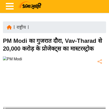
|
राष्ट्रीय
|
ता
PM Modi का गुजरात दौरा, Vav-Tharad से
ज़ा
ख
20,000 करोड़ के प्रोजेक्ट्स का मास्टरस्ट्रोक
ब
र
रा
ष्ट्री
य
अं
त
र्रा
ष्ट्री
X