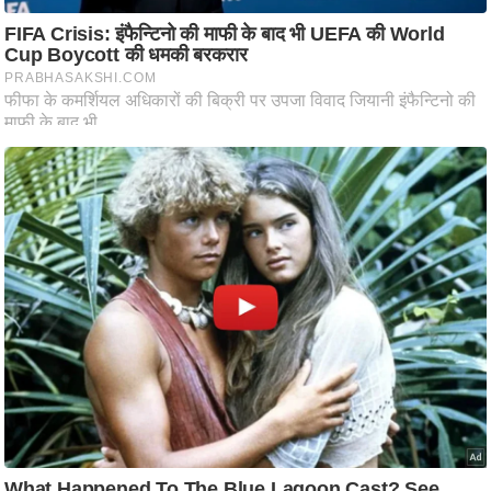
ति
ष
प्र
भु
म
हि
मा
/
ध
र्म
स्थ
ल
व्र
त
त्यो
हा
र