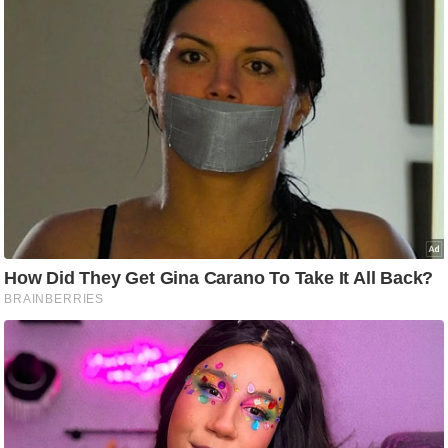
ट
ने
स
मं
त्रा
रि
ले
श
न
शि
प
रा
ज
नी
ति
वि
श्ले