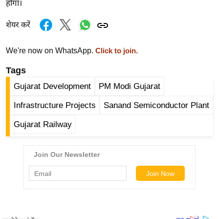
होगा।
g
N
शेयर करें
e
w
We're now on WhatsApp.
Click to join.
s
Tags
ला
इ
Gujarat Development
PM Modi Gujarat
फ
Infrastructure Projects
Sanand Semiconductor Plant
स्टा
इ
Gujarat Railway
ल
टे
क्नॉ
लॉ
जी
ब्यू
टी