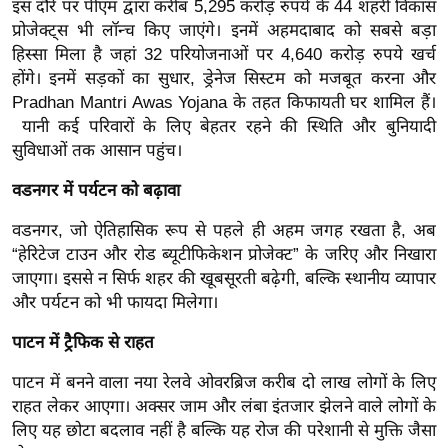
ड
इस दौरे पर पीएम द्वारा करीब 5,295 करोड़ रुपये के 44 शहरी विकास
हॉ
प्रोजेक्ट्स भी लॉन्च किए जाएंगे। इनमें अहमदाबाद को सबसे बड़ा
हिस्सा मिला है जहां 32 परियोजनाओं पर 4,640 करोड़ रुपये खर्च
ली
होंगे।
इनमें सड़कों का सुधार, ड्रेनेज सिस्टम को मजबूत करना और
वु
Pradhan Mantri Awas Yojana के तहत किफायती घर शामिल हैं।
ड
यानी कई परिवारों के लिए बेहतर रहने की स्थिति और बुनियादी
फि
सुविधाओं तक आसान पहुंच।
ल्म
वडनगर में पर्यटन को बढ़ावा
स
मी
वडनगर, जो ऐतिहासिक रूप से पहले ही अहम जगह रखता है, अब
क्षा
“हेरिटेज टाउन और रोड ब्यूटीफिकेशन प्रोजेक्ट” के जरिए और निखारा
B
जाएगा।
इससे न सिर्फ शहर की खूबसूरती बढ़ेगी, बल्कि स्थानीय व्यापार
r
और पर्यटन को भी फायदा मिलेगा।
e
पाटन में ट्रैफिक से राहत
a
k
पाटन में बनने वाला नया रेलवे ओवरब्रिज करीब दो लाख लोगों के लिए
i
राहत लेकर आएगा।
अक्सर जाम और लंबा इंतजार झेलने वाले लोगों के
n
लिए यह छोटा बदलाव नहीं है बल्कि यह रोज की परेशानी से मुक्ति जैसा