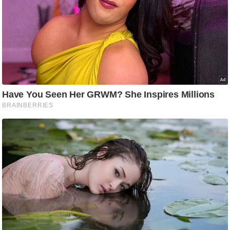
ष
ण
स
म
सा
म
यि
क
मा
तृ
भू
मि
स्तं
भ
ए
म
.