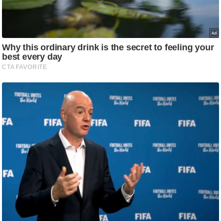
आ
र
.
आ
ई
.
चा
य
प
र
स
मी
क्षा
ध
र्म
ज्यो