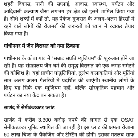
ख्सि
शहरी विकास, पानी की सप्लाई, आवास, स्वास्थ्य, पर्यटन और
य
आदिवासी कल्याण जैसा लगभग हर क्षेत्र को इसमें शामिल किया गया
त
है।
सीधे शब्दों में कहें तो, यह पैकेज गुजरात के अलग-अलग हिस्सों में
रहने वाले लोगों की रोजमर्रा की जरूरतों को ध्यान में रखकर तैयार
यं
किया गया है।
ग
इं
गांधीनगर में जैन विरासत को नया ठिकाना
डि
गांधीनगर के कोबा गांव में “सम्राट संप्रति म्यूजियम” की शुरुआत होने जा
या
रही है। यह संग्रहालय जैन धर्म की समृद्ध विरासत को एक जगह समेटने
सा
की कोशिश है।
यहां प्राचीन पांडुलिपियां, दुर्लभ कलाकृतियां और मूर्तियां
हि
सात अलग-अलग गैलरियों में प्रदर्शित की जाएंगी। स्थानीय लोगों के
त्य
लिए यह सिर्फ एक म्यूजियम नहीं, बल्कि सांस्कृतिक पहचान और
ज
पर्यटन का नया केंद्र बन सकता है।
ग
साणंद में सेमीकंडक्टर प्लांट
त
ऑ
साणंद में करीब 3,300 करोड़ रुपये की लागत से एक OSAT
टो
सेमीकंडक्टर यूनिट स्थापित की जा रही है। इस प्लांट की क्षमता रोजाना
60 लाख चिप्स के पैकेजिंग और टेस्टिंग की होगी।
इसका मतलब साफ
व