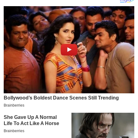
य
ब
ज
ट
खे
ल
क्रि
के
ट
I
P
L
2
0
2
6
क्रा