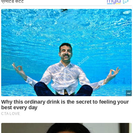
/
फै
श
न
घ
रे
लू
नु
स्खे
प
र्य
ट
न
स्थ
ल
फि