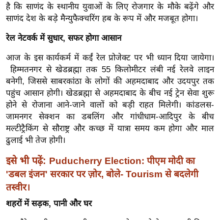
है कि
साणंद के
स्थानीय युवाओं के लिए रोजगार के मौके बढ़ेंगे और
र्ल्ड
साणंद देश के बड़े मैन्युफैक्चरिंग हब के रूप में और मजबूत होगा।
न्यू
ज
रेल नेटवर्क में सुधार, सफर होगा आसान
ब्री
आज के इस कार्यकर्म में कईं रेल प्रोजेक्ट पर भी ध्यान दिया जायेगा
।
फ
हिम्मतनगर से खेडब्रह्मा तक 55 किलोमीटर लंबी नई रेलवे लाइन
म
बनेगी, जिससे साबरकांठा के लोगों की अहमदाबाद और उदयपुर तक
नो
पहुंच आसान होगी।
खेडब्रह्मा से अहमदाबाद के बीच नई ट्रेन सेवा शुरू
रं
होने से रोजाना आने-जाने वालों को बड़ी राहत मिलेगी।
कांडलस-
ज
जामनगर सेक्शन का डबलिंग और गांधीधाम-आदिपुर के बीच
न
मल्टीट्रैकिंग से सौराष्ट्र और कच्छ में यात्रा समय कम होगा और माल
ढुलाई भी तेज होगी।
ज
ग
इसे भी पढ़ें:
Puducherry Election: पीएम मोदी का
त
'डबल इंजन' सरकार पर ज़ोर, बोले- Tourism से बदलेगी
बॉ
तस्वीर।
ली
शहरों में सड़क, पानी और घर
वु