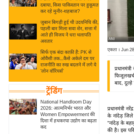
बजट
Hindi
दबाया, किस पाकिस्तान पर हुकूमत
खेल
News
कर रहे मुनीर-शहबाज?
क्रिकेट
जुबान बिगड़ी हुई थी उदयनिधि की,
Hindi
IPL
पहली बार मिला सवा शेर, सत्ता में
आते ही विजय ने धरा थलापति
Videos
2026
ANI
अवतार
क्राइम
एकता
। Jun 2
सिर्फ एक बंदा काफ़ी है: PK से
ई-पेपर
ओवैसी तक...कैसे अकेले दम पर
मिसाल बेमिसाल
राजनीति का रुख बदलने में लगे ये
प्रधानमंत्र
'लोन वॉरियर्स'
शख्सियत
फिजूलखर्च
यंग इंडिया
बाद, दूल्ह
ट्रेंडिंग
साहित्य जगत
ऑटो वर्ल्ड
National Handloom Day
2026: आत्मनिर्भर भारत और
प्रधानमंत्री नर
न्यूज ब्रीफ
Women Empowerment की
के नांदेड़ जि
मनोरंजन जगत
दिशा में हथकरघा उद्योग का बढ़ता
"नांदेड़ के ब
कद
बॉलीवुड
की है। इस परि