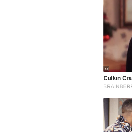
Code Of Ethics
RSS
Our Team
Expert Panel
Loksabhachunav
Android App