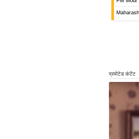
PM Modi
ऑडियो
Maharash
इंफ़ोग्राफ़िक
राज्यों से
शहरों से
वेब स्टोरी
कार्टून
Short
Videos
iOS App
About us
Contact Editor
Advertise
Privacy Policy
Grievance
Redressal