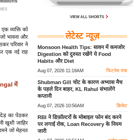
VIEW ALL SHORTS
एक व्यक्ति को
लेटेस्ट न्यूज़
छे जो भावना और
ठकर परिवार ने
Monsoon Health Tips: सावन में कमजोर
ाकर एक नई राह
Digestion को दुरुस्त रखेंगे ये Food
Habits और Diet
Aug 07, 2026 11:18AM
फिटनेस मंत्रा
Shubman Gill चोट के कारण अभ्यास मैच
gal में
के पहले दिन बाहर, KL Rahul संभालेंगे
कप्तानी
Aug 07, 2026 10:56AM
क्रिकेट
ांदेड़ का पेठकर
RBI ने डिफ़ॉल्टरों के मोबाइल फोन बंद करने
पनी खुशी जाहिर
पर लगाई रोक, Loan Recovery के नियम
हमने जो मेहनत
जारी