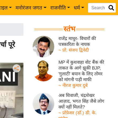
टाइल
मनोरंजन जगत
राजनीति
धर्म
स्तंभ
राजेंद्र माथुर- विचारों की
 पूरे
पत्रकारिता के नायक
~ प्रो. संजय द्विवेदी
MP में कुशवाहा वोट बैंक की
ताकत के आगे झुकी BJP,
'गुलाटी' बयान के लिए तोमर
को मांगनी पड़ी माफी
~ नीरज कुमार दुबे
अब शिवाजी, चंद्रशेखर
आज़ाद, भगत सिंह जैसे लोग
क्यों नहीं मिलते?
~ प्रोफ़ेसर (डॉ.) डी. के.