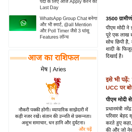
पदों के लिए आज Apply करने का
स्तंभ
Last Day
एम.
3500 ग्रामीण
WhatsApp Group Chat बनेगा
आर.
और भी स्मार्ट, @all Mention
पीएम मोदी ने
और Poll Timer जैसे 3 धांसू
आई.
पूरे एक लाख र
Features लॉन्च
चाय पर
सोच छिपी है,
समीक्षा
शादी के फिजू
आज का राशिफल
दिखाई है।
धर्म
ज्योतिष
मेष | Aries
प्रभु
इसे भी पढ़ें:
महिमा/
UCC पर बोल
धर्मस्थल
पीएम मोदी से 
व्रत
त्योहार
प्रधानमंत्री न
नौकरी पक्की होगी। व्यापारिक साझेदारी में
परिवार बेहद ख
कड़ी नजर रखें। संतान की उन्नति से प्रसन्नता।
राशिफल
अशुभ समाचार, धन हानि और दुर्घटना।
करते हुए कहा
विशेष
और पढ़ें
की और जो नेक