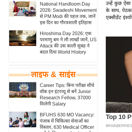
उन्हें कुछ ऐ
हॉलीवुड
National Handloom Day
2026: Swadeshi Movement
के साथ, पेठक
फिल्म समीक्षा
से PM Modi की पहल तक, जानें
एक्सीडेंट इंश्य
Breaking
इस दिन का गौरवशाली इतिहास
News
Hiroshima Day 2026: एक
लाइफस्टाइल
परमाणु बम ने ली लाखों जानें, US
Attack की उस काली सुबह ने
टेक्नॉलॉजी
बदल दिया World History
ब्यूटी/फैशन
घरेलू नुस्खे
लाइफ & साइंस
पर्यटन स्थल
फिटनेस मंत्रा
Career Tips: बिना परीक्षा सीधे
वॉक इन इंटरव्यू से बनें Junior
रिलेशनशिप
Research Fellow, 37000
राजनीति
मिलेगी Salary
विश्लेषण
BFUHS 630 MO Vacancy:
समसामयिक
पंजाब में चिकित्सा सेवाओं का
विस्तार, 630 Medical Officer
मातृभूमि