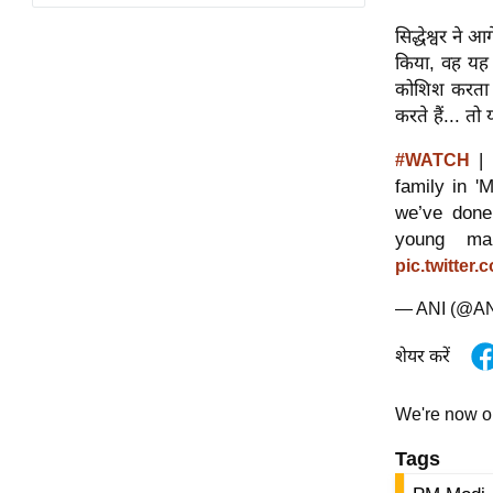
विश्लेषण
सिद्धेश्वर ने
ट्रेंडिंग
किया, वह यह
कोशिश करता है
Q
करते हैं... त
u
i
| 
#WATCH
c
family in '
k
we’ve done 
L
young m
i
pic.twitte
n
— ANI (@A
k
s
शेयर करें
विधानसभा
चुनाव
We're now 
फोटो
Tags
वीडियो