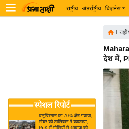
राष्ट्रीय
अंतर्राष्ट्रीय
बिज़नेस
Latest
ता
News
|
राष्ट्र
ज़ा
in
ख
Maharas
Hindi
ब
देश में,
र
Hindi
राष्ट्रीय
News
अंतर्राष्ट्रीय
Live
बिज़नेस
उद्योग
Breaking
स्पेशल रिपोर्ट
जगत
News in
विशेषज्ञ
Hindi
बलूचिस्तान का 70% क्षेत्र गंवाया,
राय
खैबर को तालिबान ने कब्जाया,
PoK में गोलियों से आवाज को