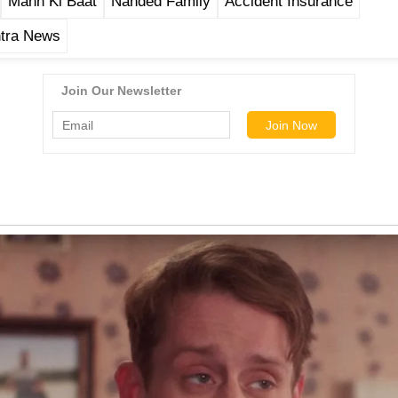
Mann Ki Baat
Nanded Family
Accident Insurance
tra News