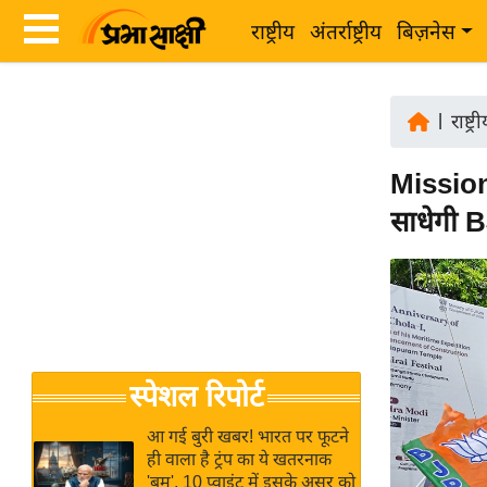
राष्ट्रीय
अंतर्राष्ट्रीय
बिज़नेस
Latest
ता
News
|
राष्ट्र
ज़ा
in
ख
Mission 
Hindi
ब
साधेगी B
र
Hindi
राष्ट्रीय
News
अंतर्राष्ट्रीय
Live
बिज़नेस
उद्योग
Breaking
स्पेशल रिपोर्ट
जगत
News in
विशेषज्ञ
Hindi
आ गई बुरी खबर! भारत पर फूटने
राय
ही वाला है ट्रंप का ये खतरनाक
'बम', 10 प्वाइंट में इसके असर को