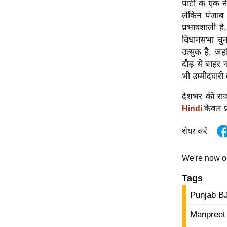
पार्टी के एक 
विश्लेषण
लेकिन पंजाब 
ट्रेंडिंग
प्रभावशाली है
विधानसभा चुन
Q
उत्सुक है, जह
u
दौड़ से बाहर न
i
भी उम्मीदवारी 
c
k
देशभर की राज
L
केवल प
Hindi
i
शेयर करें
n
k
s
We're now 
Tags
विधानसभा
चुनाव
Punjab B
फोटो
Manpreet
वीडियो