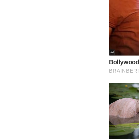
Code Of Ethics
RSS
Our Team
Expert Panel
Loksabhachunav
Android App