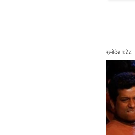
ऑडियो
इंफ़ोग्राफ़िक
राज्यों से
शहरों से
वेब स्टोरी
कार्टून
Short
Videos
iOS App
About us
Contact Editor
Advertise
Privacy Policy
Grievance
Redressal