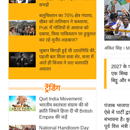
बजट
Hindi
समझें
खेल
News
बलूचिस्तान का 70% क्षेत्र गंवाया,
क्रिकेट
खैबर को तालिबान ने कब्जाया,
Hindi
IPL
PoK में गोलियों से आवाज को
दबाया, किस पाकिस्तान पर हुकूमत
Videos
2026
ANI
कर रहे मुनीर-शहबाज?
क्राइम
अंकित सिंह
। M
जुबान बिगड़ी हुई थी उदयनिधि की,
ई-पेपर
पहली बार मिला सवा शेर, सत्ता में
मिसाल बेमिसाल
आते ही विजय ने धरा थलापति
2027 के प
अवतार
शख्सियत
एक सिख चे
यंग इंडिया
बिट्टू और 
ट्रेंडिंग
साहित्य जगत
ऑटो वर्ल्ड
Quit India Movement:
भारतीय स्वतंत्रता संग्राम की वो
पंजाब भाजपा क
न्यूज ब्रीफ
क्रांति जिसने हिला दी थी British
ऐसे में पार्टी
मनोरंजन जगत
Empire की जड़ें
संभावना है। कु
बॉलीवुड
पूर्व वित्त मंत्
National Handloom Day