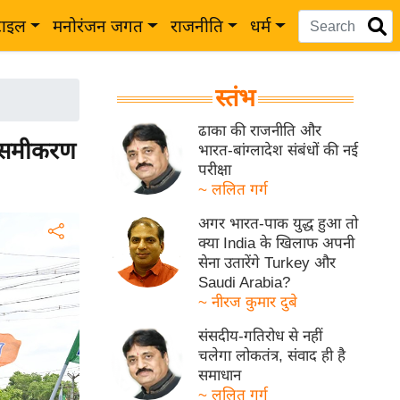
टाइल
मनोरंजन जगत
राजनीति
धर्म
स्तंभ
ढाका की राजनीति और
ा समीकरण
भारत-बांग्लादेश संबंधों की नई
परीक्षा
~ ललित गर्ग
अगर भारत-पाक युद्ध हुआ तो
क्या India के खिलाफ अपनी
सेना उतारेंगे Turkey और
Saudi Arabia?
~ नीरज कुमार दुबे
संसदीय-गतिरोध से नहीं
चलेगा लोकतंत्र, संवाद ही है
समाधान
~ ललित गर्ग