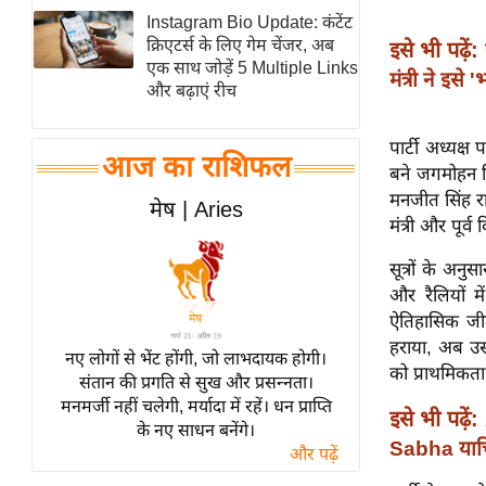
Instagram Bio Update: कंटेंट
स्तंभ
क्रिएटर्स के लिए गेम चेंजर, अब
इसे भी पढ़ें:
एम.
एक साथ जोड़ें 5 Multiple Links
मंत्री ने इसे
आर.
और बढ़ाएं रीच
आई.
पार्टी अध्यक्ष
चाय पर
आज का राशिफल
बने जगमोहन सि
समीक्षा
मनजीत सिंह रा
मेष | Aries
धर्म
मंत्री और पूर
ज्योतिष
सूत्रों के अनु
प्रभु
और रैलियों मे
महिमा/
ऐतिहासिक जीत
धर्मस्थल
हराया, अब उसक
नए लोगों से भेंट होंगी, जो लाभदायक होगी।
व्रत
को प्राथमिकत
संतान की प्रगति से सुख और प्रसन्नता।
त्योहार
मनमर्जी नहीं चलेगी, मर्यादा में रहें। धन प्राप्ति
इसे भी पढ़ें:
के नए साधन बनेंगे।
राशिफल
Sabha याचि
और पढ़ें
विशेष