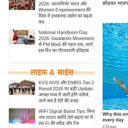
छोड़कर भाजपा 
हॉलीवुड
2026: आत्मनिर्भर भारत और
Women Empowerment की
फिल्म समीक्षा
दिशा में हथकरघा उद्योग का बढ़ता
Breaking
कद
News
National Handloom Day
लाइफस्टाइल
2026: Swadeshi Movement
से PM Modi की पहल तक, जानें
टेक्नॉलॉजी
इस दिन का गौरवशाली इतिहास
ब्यूटी/फैशन
घरेलू नुस्खे
लाइफ & साइंस
पर्यटन स्थल
फिटनेस मंत्रा
KVS-NVS और EMRS Tier 2
Result 2026 पर बड़ी Update:
रिलेशनशिप
अगस्त मध्य में जारी होंगे नतीजे,
राजनीति
जानें क्या है देरी की वजह
विश्लेषण
WiFi Signal Boost Tips: बिना
समसामयिक
नया राउटर खरीदे ऐसे बढ़ाएं घर में
Wi-Fi की स्पीड और रेंज
मातृभूमि