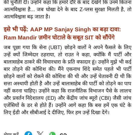
की चुनौती दी। उन्होंने कहा कि हमारे दौरे के बाद देखेंगे कि उनमें कितना
ख्सि
आत्मविश्वास है... जब धोखा देने के बाद Z-प्लस सुरक्षा मिलती है, तो
य
आत्मविश्वास बढ़ जाता है।
त
यं
इसे भी पढ़ें:
AAP MP Sanjay Singh का बड़ा दावा:
ग
Ram Mandir ज़मीन घोटाले के सबूत SIT को सौंपेंगे
इं
जब पूछा गया कि सेना (UBT) छोड़ने वालों ने अपने फैसले के लिए
डि
उन्हें क्यों जिम्मेदार ठहराया, तो राउत ने कहा, क्योंकि मैं पार्टी और
या
बालासाहेब ठाकरे की विचारधारा के प्रति वफादार हूं। उन्होंने मुझे भी कई
सा
बार तोड़ने की कोशिश की। मैंने एकनाथ शिंदे समेत पहले भी पार्टी
हि
छोड़ने वालों को रोकने की कोशिश की थी और उन्हें चेतावनी दी थी कि
सत्ता अस्थायी होती है और उन्हें बालासाहेब की पार्टी को तोड़ने का पाप
त्य
नहीं करना चाहिए। उन्होंने कहा कि राजनीतिक विभाजन पैसे के लालच
ज
और प्रवर्तन निदेशालय (ED) और केंद्रीय जांच ब्यूरो (CBI) जैसी जांच
ग
एजेंसियों के डर से होते हैं। उन्होंने आगे कहा कि बस हमें एक घंटे के
त
लिए ईडी और सीबीआई दे दीजिए, फिर हम उन्हें दिखा देंगे।
ऑ
टो
व
शेयर करें