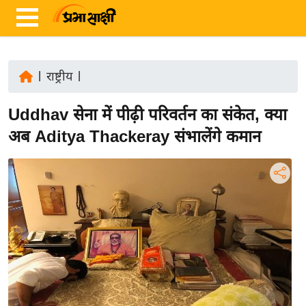
|
राष्ट्रीय
|
ता
Uddhav सेना में पीढ़ी परिवर्तन का संकेत, क्या
ज़ा
ख
अब Aditya Thackeray संभालेंगे कमान
ब
र
रा
ष्ट्री
य
अं
त
र्रा
ष्ट्री