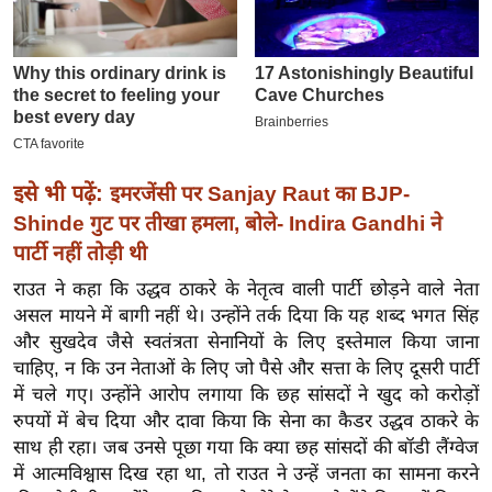
इ
म
ई
-
पे
प
इसे भी पढ़ें:
इमरजेंसी पर Sanjay Raut का BJP-
र
Shinde गुट पर तीखा हमला, बोले- Indira Gandhi ने
मि
पार्टी नहीं तोड़ी थी
सा
राउत ने कहा कि उद्धव ठाकरे के नेतृत्व वाली पार्टी छोड़ने वाले नेता
ल
असल मायने में बागी नहीं थे। उन्होंने तर्क दिया कि यह शब्द भगत सिंह
और सुखदेव जैसे स्वतंत्रता सेनानियों के लिए इस्तेमाल किया जाना
बे
चाहिए, न कि उन नेताओं के लिए जो पैसे और सत्ता के लिए दूसरी पार्टी
मि
में चले गए। उन्होंने आरोप लगाया कि छह सांसदों ने खुद को करोड़ों
सा
रुपयों में बेच दिया और दावा किया कि सेना का कैडर उद्धव ठाकरे के
ल
साथ ही रहा। जब उनसे पूछा गया कि क्या छह सांसदों की बॉडी लैंग्वेज
श
में आत्मविश्वास दिख रहा था, तो राउत ने उन्हें जनता का सामना करने