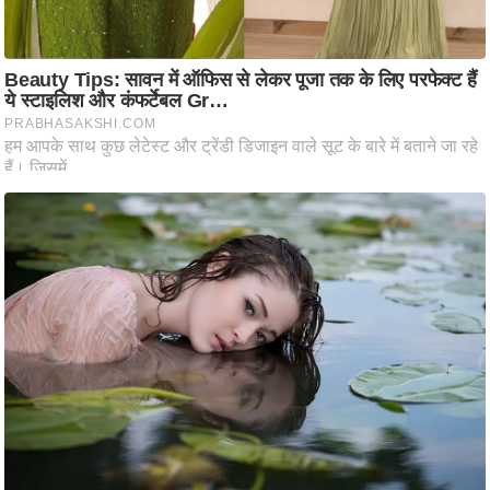
आ
र
.
आ
ई
.
चा
य
प
र
स
मी
क्षा
ध
र्म
ज्यो