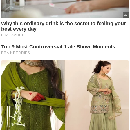
ष
ण
स
म
सा
म
यि
क
मा
तृ
भू
मि
स्तं
भ
ए
म
.