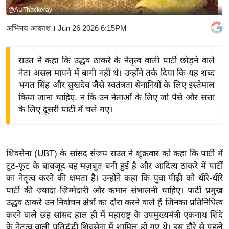
@AUThackeray
य
बि
अभिनय आकाश
। Jun 26 2026 6:15PM
ज़
ने
राउत ने कहा कि उद्धव ठाकरे के नेतृत्व वाली पार्टी छोड़ने वाले
स
नेता असल मायने में बागी नहीं थे। उन्होंने तर्क दिया कि यह शब्द
उ
भगत सिंह और सुखदेव जैसे स्वतंत्रता सेनानियों के लिए इस्तेमाल
द्यो
किया जाना चाहिए, न कि उन नेताओं के लिए जो पैसे और सत्ता
ग
के लिए दूसरी पार्टी में चले गए।
ज
ग
त
शिवसेना (UBT) के सांसद संजय राउत ने शुक्रवार को कहा कि पार्टी में
वि
टूट-फूट के बावजूद वह मज़बूत बनी हुई है और आदित्य ठाकरे में पार्टी
का नेतृत्व करने की क्षमता है। उन्होंने कहा कि युवा पीढ़ी को धीरे-धीरे
शे
पार्टी की ज़्यादा ज़िम्मेदारी और कमान संभालनी चाहिए। पार्टी प्रमुख
ष
उद्धव ठाकरे उन निर्वाचन क्षेत्रों का दौरा करने वाले हैं जिनका प्रतिनिधित्व
ज्ञ
करने वाले छह सांसद हाल ही में महाराष्ट्र के उपमुख्यमंत्री एकनाथ शिंदे
रा
के नेतृत्व वाली प्रतिद्वंद्वी शिवसेना में शामिल हो गए थे। इस दौरे से पहले