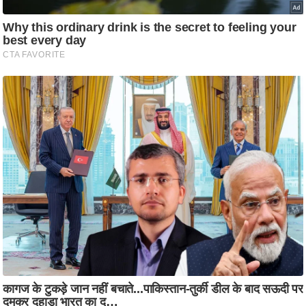
ति
ष
प्र
भु
म
हि
मा
/
ध
र्म
स्थ
ल
व्र
त
त्यो
हा
र