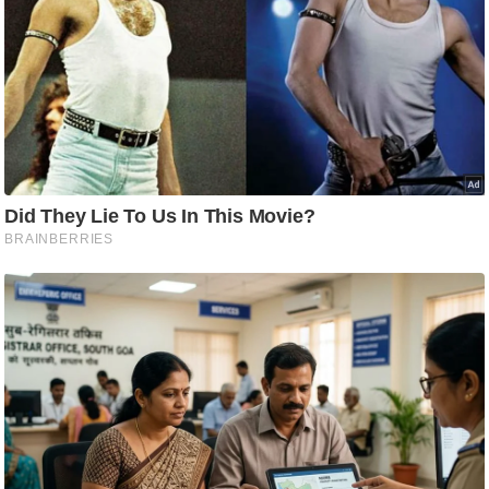
/
फै
श
न
घ
रे
लू
नु
स्खे
प
र्य
ट
न
स्थ
ल
फि