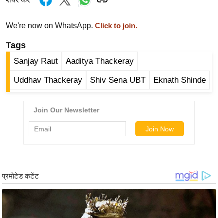
र्ल्ड
न्यू
We're now on WhatsApp.
Click to join.
ज
Tags
ब्री
Sanjay Raut
Aaditya Thackeray
फ
म
Uddhav Thackeray
Shiv Sena UBT
Eknath Shinde
नो
रं
ज
न
ज
ग
त
बॉ
ली
वु