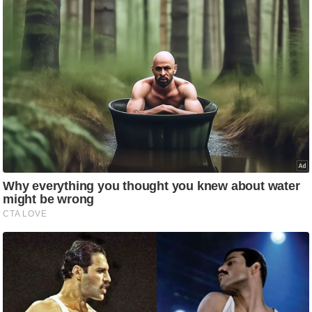
g
N
e
w
s
ला
इ
फ
स्टा
इ
ल
टे
क्नॉ
लॉ
जी
ब्यू
टी