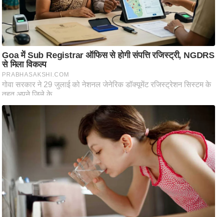
ट
ने
स
मं
त्रा
रि
ले
श
न
शि
प
रा
ज
नी
ति
वि
श्ले