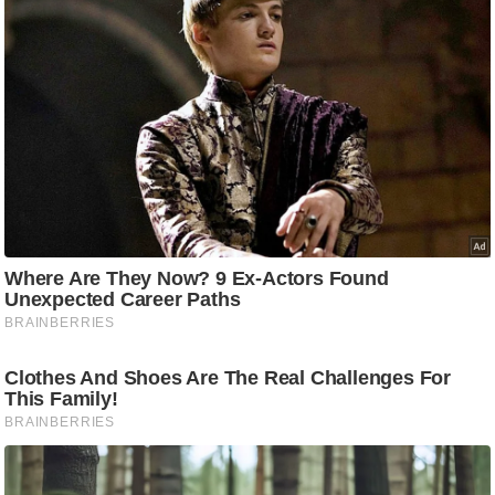
ड
हॉ
ली
वु
ड
फि
ल्म
स
मी
क्षा
B
r
e
a
k
i
n