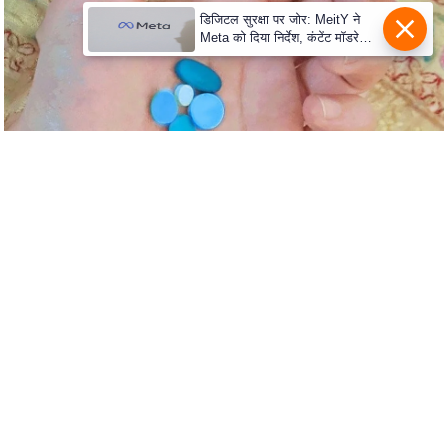
e
डिजिटल सुरक्षा पर जोर: MeitY ने
r
Meta को दिया निर्देश, कंटेंट मॉडरेशन
t
मजबूत करे
i
s
e
P
r
i
v
a
c
y
P
o
l
i