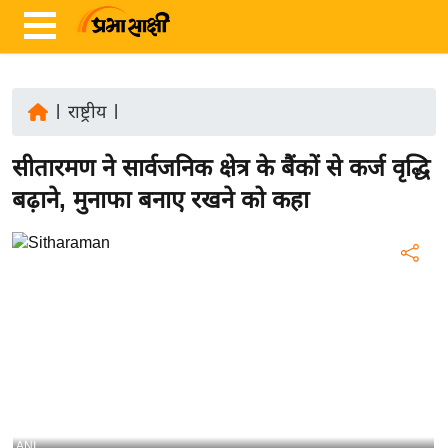
|
राष्ट्रीय
|
ता
सीतारमण ने सार्वजनिक क्षेत्र के बैंकों से कर्ज वृद्धि
ज़ा
ख
बढ़ाने, मुनाफा बनाए रखने को कहा
ब
र
रा
ष्ट्री
य
अं
त
र्रा
ष्ट्री
ANI