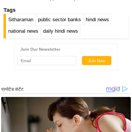
ख्सि
Tags
य
त
Sitharaman
public sector banks
hindi news
यं
national news
daily hindi news
ग
इं
डि
या
सा
हि
त्य
ज
ग
त
ऑ
टो
व