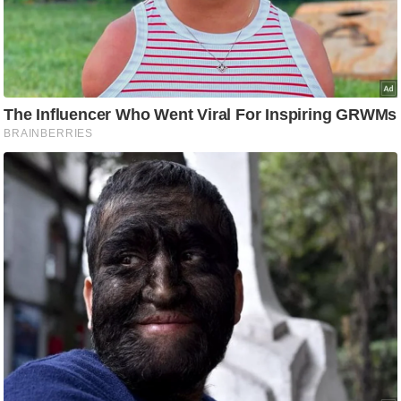
ड
हॉ
ली
वु
ड
फि
ल्म
स
मी
क्षा
B
r
e
a
k
i
n