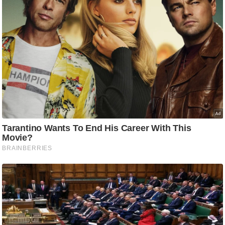
आ
र
.
आ
ई
.
चा
य
प
र
स
मी
क्षा
ध
र्म
ज्यो