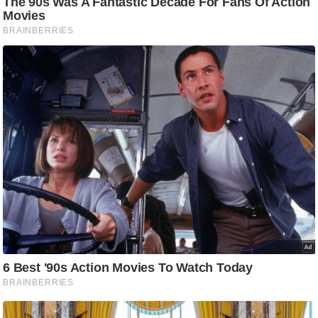
ट
ने
स
मं
त्रा
रि
ले
श
न
शि
प
रा
ज
नी
ति
वि
श्ले