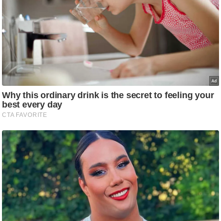
र्ल्ड
न्यू
ज
ब्री
फ
म
नो
रं
ज
न
ज
ग
त
बॉ
ली
वु