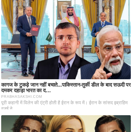
ष
ण
स
म
सा
म
यि
क
मा
तृ
भू
मि
स्तं
भ
ए
म
.