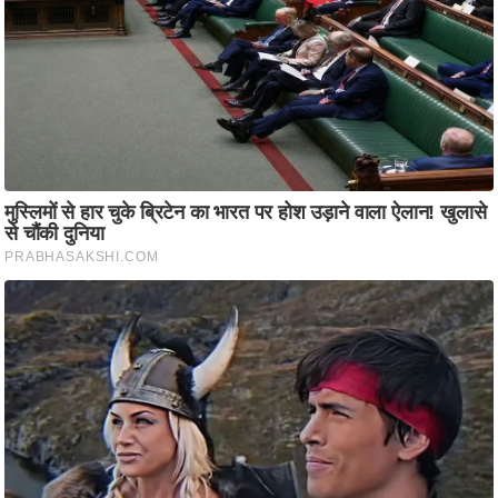
ति
ष
प्र
भु
म
हि
मा
/
ध
र्म
स्थ
ल
व्र
त
त्यो
हा
र