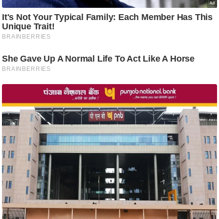
g
N
e
w
s
ला
इ
फ
स्टा
इ
ल
टे
क्नॉ
लॉ
जी
ब्यू
टी