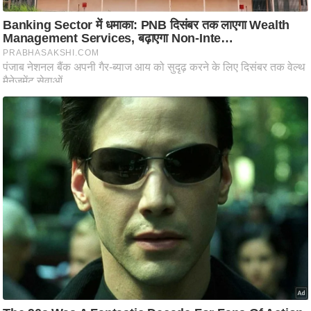
/
फै
श
न
घ
रे
लू
नु
स्खे
प
र्य
ट
न
स्थ
ल
फि