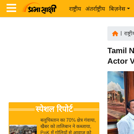
राष्ट्रीय
अंतर्राष्ट्रीय
बिज़नेस
Latest
ता
News
|
राष्ट्र
ज़ा
in
ख
Tamil Na
Hindi
ब
Actor Vi
र
Hindi
राष्ट्रीय
News
अंतर्राष्ट्रीय
Live
बिज़नेस
उद्योग
Breaking
स्पेशल रिपोर्ट
जगत
News in
विशेषज्ञ
Hindi
बलूचिस्तान का 70% क्षेत्र गंवाया,
राय
खैबर को तालिबान ने कब्जाया,
PoK में गोलियों से आवाज को