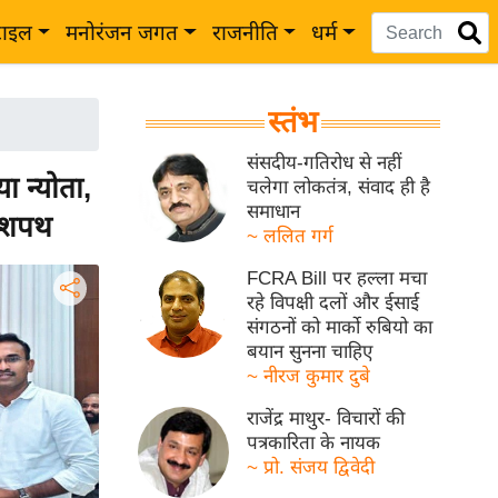
टाइल
मनोरंजन जगत
राजनीति
धर्म
स्तंभ
संसदीय-गतिरोध से नहीं
 न्योता,
चलेगा लोकतंत्र, संवाद ही है
समाधान
े शपथ
~ ललित गर्ग
FCRA Bill पर हल्ला मचा
रहे विपक्षी दलों और ईसाई
संगठनों को मार्को रुबियो का
बयान सुनना चाहिए
~ नीरज कुमार दुबे
राजेंद्र माथुर- विचारों की
पत्रकारिता के नायक
~ प्रो. संजय द्विवेदी