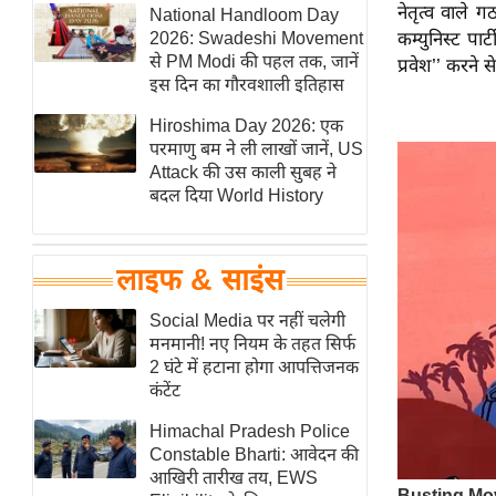
नेतृत्व वाले ग
हॉलीवुड
National Handloom Day
2026: Swadeshi Movement
कम्युनिस्ट पार
फिल्म समीक्षा
से PM Modi की पहल तक, जानें
प्रवेश’’ करने 
Breaking
इस दिन का गौरवशाली इतिहास
News
Hiroshima Day 2026: एक
लाइफस्टाइल
परमाणु बम ने ली लाखों जानें, US
Attack की उस काली सुबह ने
टेक्नॉलॉजी
बदल दिया World History
ब्यूटी/फैशन
घरेलू नुस्खे
लाइफ & साइंस
पर्यटन स्थल
फिटनेस मंत्रा
Social Media पर नहीं चलेगी
मनमानी! नए नियम के तहत सिर्फ
रिलेशनशिप
2 घंटे में हटाना होगा आपत्तिजनक
राजनीति
कंटेंट
विश्लेषण
Himachal Pradesh Police
समसामयिक
Constable Bharti: आवेदन की
आखिरी तारीख तय, EWS
मातृभूमि