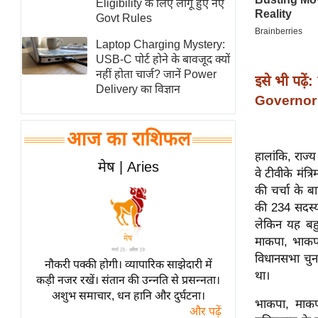
Eligibility के लिए लागू हुए नए
स्तंभ
Govt Rules
एम.
Laptop Charging Mystery:
आर.
USB-C पोर्ट होने के बावजूद क्यों
नहीं होता चार्ज? जानें Power
आई.
इसे भी पढ़ें:
Delivery का विज्ञान
चाय पर
Governor 
समीक्षा
आज का राशिफल
धर्म
हालांकि, राज्य
ज्योतिष
मेष | Aries
वे टीवीके मंत्
प्रभु
की चर्चा के ब
महिमा/
की 234 सदस्यी
धर्मस्थल
लेकिन यह बहुम
माकपा, भाकपा
व्रत
विधानसभा चुना
त्योहार
नौकरी पक्की होगी। व्यापारिक साझेदारी में
था।
कड़ी नजर रखें। संतान की उन्नति से प्रसन्नता।
राशिफल
अशुभ समाचार, धन हानि और दुर्घटना।
भाकपा, माकप
विशेष
और पढ़ें