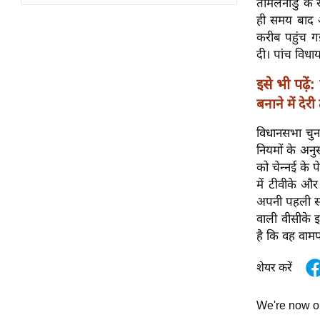
तमिलनाडु के र
विश्लेषण
ही समय बाद 
ट्रेंडिंग
करीब पहुंच गई
दी। पांच विधाय
Q
इसे भी पढ़ें:
u
i
बनाने में देर
c
विधानसभा चुना
k
नियमों के अनु
L
को चेन्नई के प
i
में टीवीके औ
n
अपनी पहली सर
k
वाली वीसीके 
s
है कि वह वाम
विधानसभा
शेयर करें
चुनाव
फोटो
We're now 
वीडियो