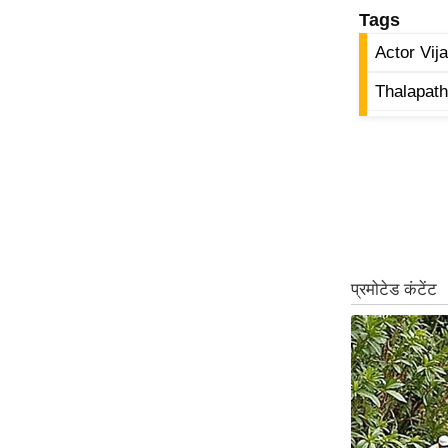
Tags
ऑडियो
Actor Vij
इंफ़ोग्राफ़िक
राज्यों से
Thalapath
शहरों से
वेब स्टोरी
कार्टून
Short
Videos
iOS App
About us
Contact Editor
Advertise
Privacy Policy
Grievance
Redressal