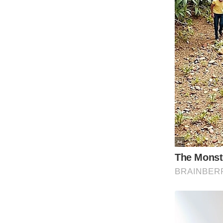
Code Of Ethics
RSS
Our Team
Expert Panel
Loksabhachunav
Android App