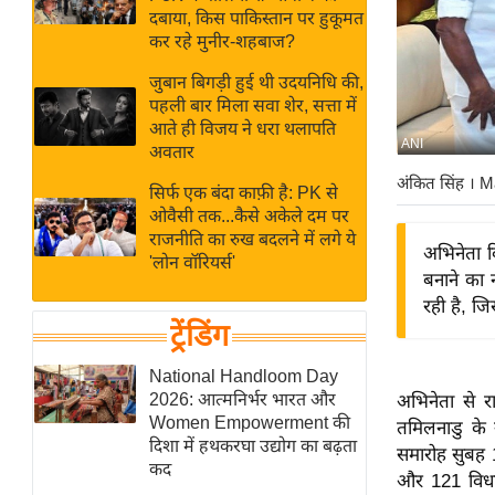
बजट
Hindi
दबाया, किस पाकिस्तान पर हुकूमत
खेल
News
कर रहे मुनीर-शहबाज?
क्रिकेट
जुबान बिगड़ी हुई थी उदयनिधि की,
Hindi
IPL
पहली बार मिला सवा शेर, सत्ता में
आते ही विजय ने धरा थलापति
Videos
2026
ANI
अवतार
क्राइम
अंकित सिंह
। M
सिर्फ एक बंदा काफ़ी है: PK से
ई-पेपर
ओवैसी तक...कैसे अकेले दम पर
मिसाल बेमिसाल
राजनीति का रुख बदलने में लगे ये
अभिनेता व
'लोन वॉरियर्स'
शख्सियत
बनाने का 
यंग इंडिया
रही है, जि
ट्रेंडिंग
साहित्य जगत
ऑटो वर्ल्ड
National Handloom Day
2026: आत्मनिर्भर भारत और
अभिनेता से र
न्यूज ब्रीफ
Women Empowerment की
तमिलनाडु के 
मनोरंजन जगत
दिशा में हथकरघा उद्योग का बढ़ता
समारोह सुबह 1
कद
बॉलीवुड
और 121 विधाय