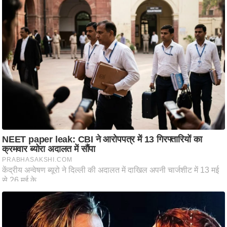
ट
ने
स
मं
त्रा
रि
ले
श
न
शि
प
रा
ज
नी
ति
वि
श्ले