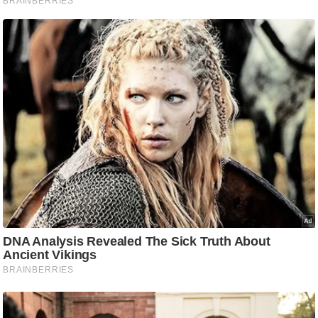
/
फै
श
न
घ
रे
लू
नु
स्खे
प
र्य
ट
न
स्थ
ल
फि