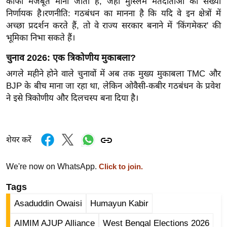
काफी मजबूत मानी जाती है, जहाँ मुस्लिम मतदाताओं की संख्या
ख्सि
निर्णायक है।रणनीति: गठबंधन का मानना है कि यदि वे इन क्षेत्रों में
य
अच्छा प्रदर्शन करते हैं, तो वे राज्य सरकार बनाने में 'किंगमेकर' की
त
भूमिका निभा सकते हैं।
यं
चुनाव 2026: एक त्रिकोणीय मुकाबला?
ग
इं
अगले महीने होने वाले चुनावों में अब तक मुख्य मुकाबला TMC और
डि
BJP के बीच माना जा रहा था, लेकिन ओवैसी-कबीर गठबंधन के प्रवेश
ने इसे त्रिकोणीय और दिलचस्प बना दिया है।
या
सा
हि
शेयर करें
त्य
ज
ग
We're now on WhatsApp.
Click to join.
त
Tags
ऑ
Asaduddin Owaisi
Humayun Kabir
टो
व
AIMIM AJUP Alliance
West Bengal Elections 2026