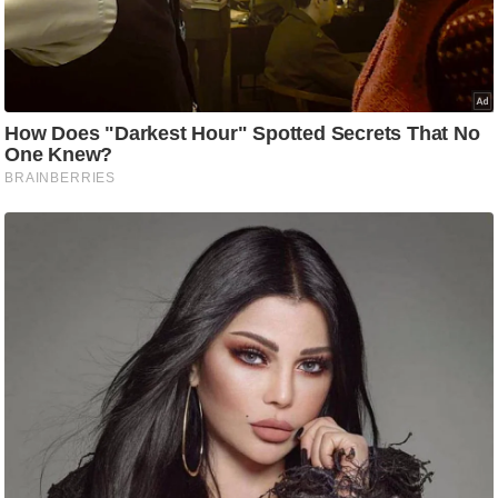
ड
हॉ
ली
वु
ड
फि
ल्म
स
मी
क्षा
B
r
e
a
k
i
n