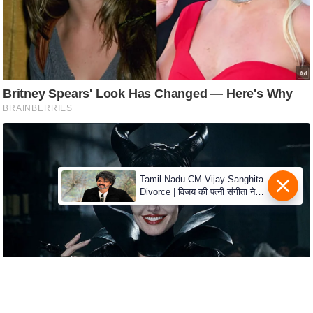
e
r
t
i
s
e
P
r
i
v
Tamil Nadu CM Vijay Sanghita
a
Divorce | विजय की पत्नी संगीता ने
c
वापस ली तलाक की अर्जी, कोर्ट ने
मामले को किया निपटाया
y
P
o
l
i