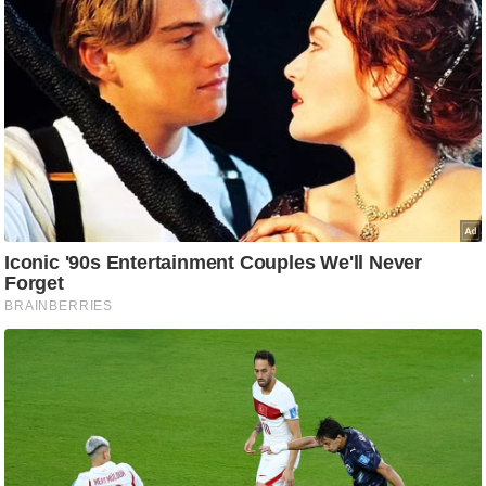
ष
ण
स
म
सा
म
यि
क
मा
तृ
भू
मि
स्तं
भ
ए
म
.