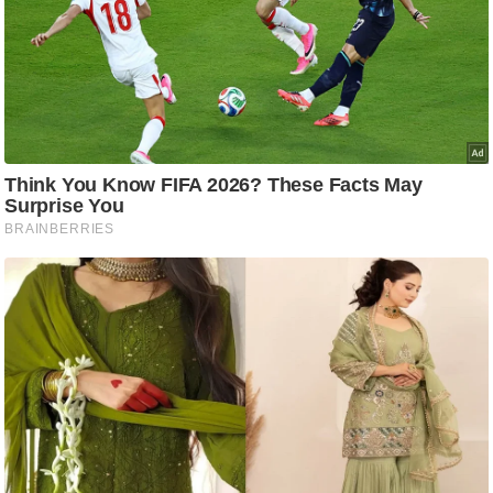
आ
र
.
आ
ई
.
चा
य
प
र
स
मी
क्षा
ध
र्म
ज्यो