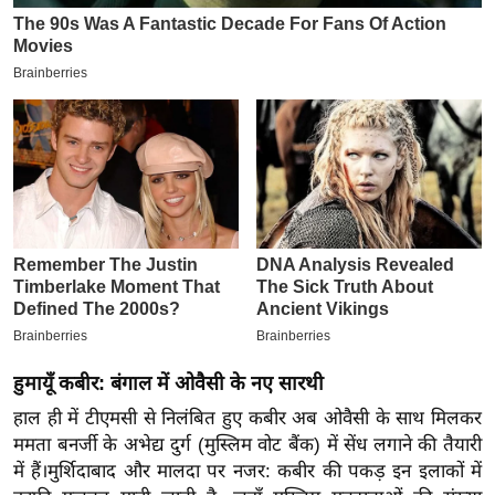
इ
म
ई
-
पे
प
र
मि
सा
ल
बे
मि
हुमायूँ कबीर: बंगाल में ओवैसी के नए सारथी
सा
हाल ही में टीएमसी से निलंबित हुए कबीर अब ओवैसी के साथ मिलकर
ल
ममता बनर्जी के अभेद्य दुर्ग (मुस्लिम वोट बैंक) में सेंध लगाने की तैयारी
में हैं।मुर्शिदाबाद और मालदा पर नजर: कबीर की पकड़ इन इलाकों में
श