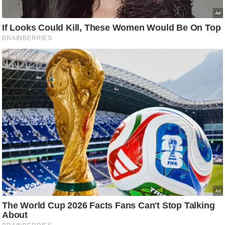
g
N
e
w
s
ला
इ
फ
स्टा
इ
ल
टे
क्नॉ
लॉ
जी
ब्यू
टी