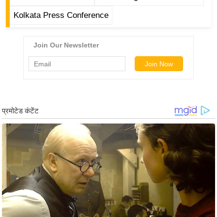
र्ल्ड
Kolkata Press Conference
न्यू
ज
ब्री
फ
म
नो
रं
ज
न
ज
ग
त
बॉ
ली
वु