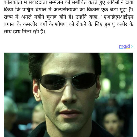
य
कोलकाता में संवाददाता सम्मेलन को संबोधित करते हुए ओवैसी ने दावा
किया कि पश्चिम बंगाल में अल्पसंख्यकों का विकास एक बड़ा मुद्दा है।
ब
राज्य में अगले महीने चुनाव होने हैं। उन्होंने कहा, ‘‘एआईएमआईएम
ज
बंगाल के कमजोर वर्गों के शोषण को रोकने के लिए हुमायूं कबीर के
ट
साथ हाथ मिला रही है।
खे
ल
क्रि
के
ट
I
P
L
2
0
2
6
क्रा