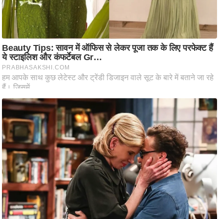
ति
ष
प्र
भु
म
हि
मा
/
ध
र्म
स्थ
ल
व्र
त
त्यो
हा
र