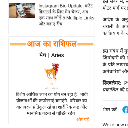
इस संबंध में,
Instagram Bio Update: कंटेंट
स्तंभ
मोटर मार्ग पर 
क्रिएटर्स के लिए गेम चेंजर, अब
एम.
एक साथ जोड़ें 5 Multiple Links
आदेश के अनुस
आर.
और बढ़ाएं रीच
थराली के अध
आई.
कर्णप्रयाग के
चाय पर
आज का राशिफल
समीक्षा
इस संबंध में मु
मेष | Aries
धर्म
जिम्मेदारी की 
के प्रति लापरव
ज्योतिष
कर्मचारियों औ
प्रभु
महिमा/
डिस्क्लेमर:
प्
धर्मस्थल
प्रकाशित की ग
विशेष आर्थिक लाभ का योग बन रहा है। भावी
व्रत
योजनाओं की रूपरेखाएं बनाएंगे। परिवार का
त्योहार
वातावरण प्रतिकूल रहेगा। शारीरिक कष्ट और
शेयर करें
मानसिक वेदना से पीडि़त रहेंगे।
राशिफल
और पढ़ें
विशेष
We're now 