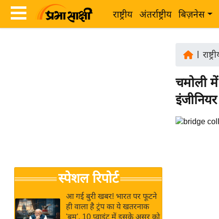
राष्ट्रीय
अंतर्राष्ट्रीय
बिज़नेस
Latest
ता
News
|
राष्ट्र
ज़ा
in
ख
चमोली में 
Hindi
ब
इंजीनियर
र
Hindi
राष्ट्रीय
News
अंतर्राष्ट्रीय
Live
बिज़नेस
उद्योग
Breaking
स्पेशल रिपोर्ट
जगत
News in
विशेषज्ञ
Hindi
आ गई बुरी खबर! भारत पर फूटने
राय
ही वाला है ट्रंप का ये खतरनाक
'बम', 10 प्वाइंट में इसके असर को