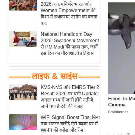
हॉलीवुड
2026: आत्मनिर्भर भारत और
Women Empowerment की
फिल्म समीक्षा
दिशा में हथकरघा उद्योग का बढ़ता
Breaking
कद
News
National Handloom Day
लाइफस्टाइल
2026: Swadeshi Movement
से PM Modi की पहल तक, जानें
टेक्नॉलॉजी
इस दिन का गौरवशाली इतिहास
ब्यूटी/फैशन
घरेलू नुस्खे
लाइफ & साइंस
पर्यटन स्थल
फिटनेस मंत्रा
KVS-NVS और EMRS Tier 2
Result 2026 पर बड़ी Update:
रिलेशनशिप
अगस्त मध्य में जारी होंगे नतीजे,
राजनीति
जानें क्या है देरी की वजह
विश्लेषण
WiFi Signal Boost Tips: बिना
समसामयिक
नया राउटर खरीदे ऐसे बढ़ाएं घर में
Wi-Fi की स्पीड और रेंज
मातृभूमि