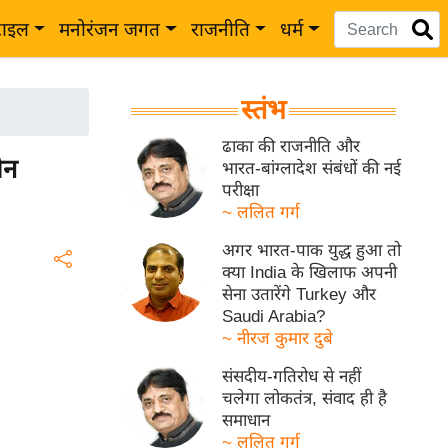
टाइल
मनोरंजन जगत
राजनीति
धर्म
स्तंभ
ढाका की राजनीति और
ीन
भारत-बांग्लादेश संबंधों की नई
परीक्षा
~ ललित गर्ग
अगर भारत-पाक युद्ध हुआ तो
क्या India के खिलाफ अपनी
सेना उतारेंगे Turkey और
Saudi Arabia?
~ नीरज कुमार दुबे
संसदीय-गतिरोध से नहीं
चलेगा लोकतंत्र, संवाद ही है
समाधान
~ ललित गर्ग