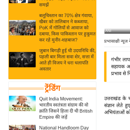
बजट
Hindi
समझें
खेल
News
बलूचिस्तान का 70% क्षेत्र गंवाया,
क्रिकेट
खैबर को तालिबान ने कब्जाया,
Hindi
IPL
PoK में गोलियों से आवाज को
ANI
दबाया, किस पाकिस्तान पर हुकूमत
Videos
2026
कर रहे मुनीर-शहबाज?
प्रभासाक्षी न्यूज 
क्राइम
जुबान बिगड़ी हुई थी उदयनिधि की,
ई-पेपर
पहली बार मिला सवा शेर, सत्ता में
गंभीर लाप
मिसाल बेमिसाल
आते ही विजय ने धरा थलापति
सहायक अभ
अवतार
शख्सियत
प्रभाव से 
यंग इंडिया
ट्रेंडिंग
साहित्य जगत
ऑटो वर्ल्ड
उत्तराखंड के च
Quit India Movement:
भारतीय स्वतंत्रता संग्राम की वो
संज्ञान लेते ह
न्यूज ब्रीफ
क्रांति जिसने हिला दी थी British
अभियंताओं को
मनोरंजन जगत
Empire की जड़ें
बॉलीवुड
National Handloom Day