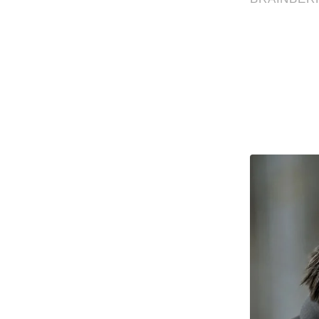
Code Of Ethics
RSS
Our Team
Expert Panel
Loksabhachunav
Android App