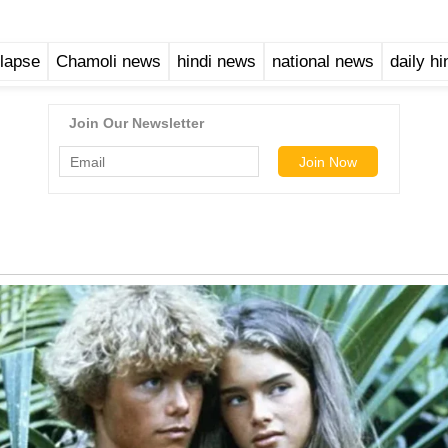
llapse
Chamoli news
hindi news
national news
daily h