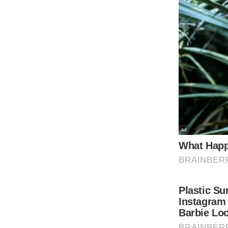
ऑडियो
इंफ़ोग्राफ़िक
राज्यों से
शहरों से
वेब स्टोरी
कार्टून
Short
Videos
iOS App
About us
Contact Editor
Advertise
Privacy Policy
Grievance
Redressal