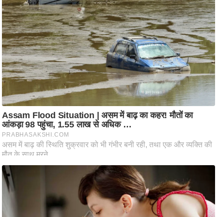
ट
ने
स
मं
त्रा
रि
ले
श
न
शि
प
रा
ज
नी
ति
वि
श्ले