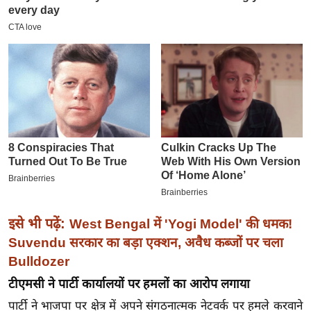
इ
म
ई
-
पे
प
र
मि
सा
ल
बे
इसे भी पढ़ें:
West Bengal में 'Yogi Model' की धमक!
मि
Suvendu सरकार का बड़ा एक्शन, अवैध कब्जों पर चला
सा
Bulldozer
ल
टीएमसी ने पार्टी कार्यालयों पर हमलों का आरोप लगाया
श
पार्टी ने भाजपा पर क्षेत्र में अपने संगठनात्मक नेटवर्क पर हमले करवाने