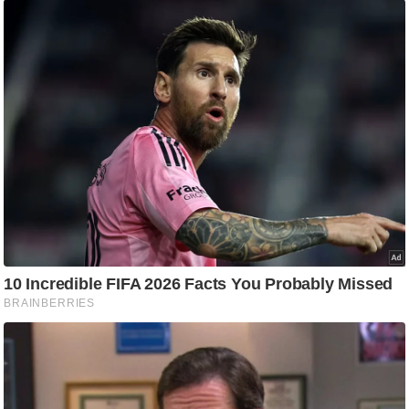
g
N
e
w
s
ला
इ
फ
स्टा
इ
ल
टे
क्नॉ
लॉ
जी
ब्यू
टी