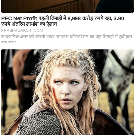
ति
ष
प्र
भु
म
हि
मा
/
ध
र्म
स्थ
ल
व्र
त
त्यो
हा
र