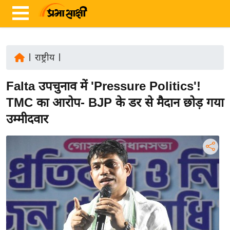
|
राष्ट्रीय
|
ता
Falta उपचुनाव में 'Pressure Politics'!
ज़ा
ख
TMC का आरोप- BJP के डर से मैदान छोड़ गया
ब
उम्मीदवार
र
रा
ष्ट्री
य
अं
त
र्रा
ष्ट्री