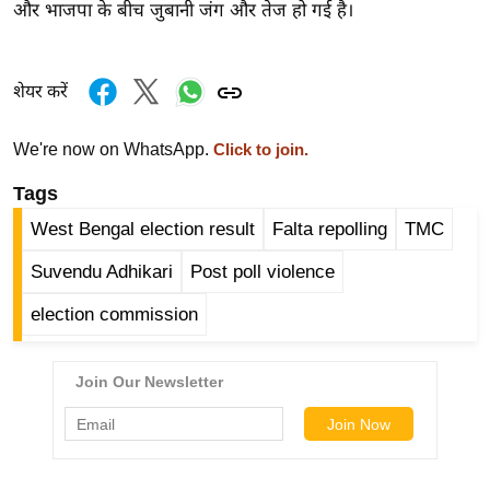
और भाजपा के बीच जुबानी जंग और तेज हो गई है।
र्ल्ड
न्यू
ज
शेयर करें
ब्री
फ
We're now on WhatsApp.
Click to join.
म
Tags
नो
रं
West Bengal election result
Falta repolling
TMC
ज
Suvendu Adhikari
Post poll violence
न
ज
election commission
ग
त
बॉ
ली
वु