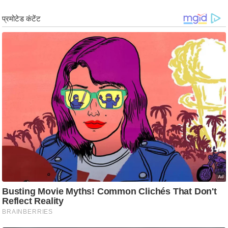
ड
हॉ
ली
वु
ड
फि
ल्म
स
मी
क्षा
B
r
e
a
k
i
n