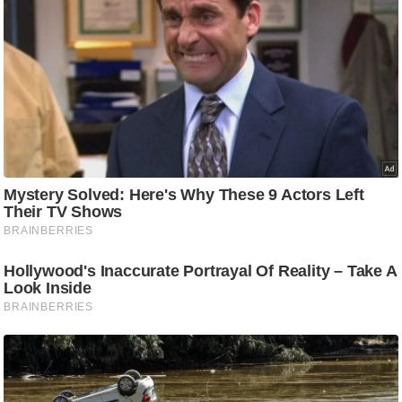
/
फै
श
न
घ
रे
लू
नु
स्खे
प
र्य
ट
न
स्थ
ल
फि