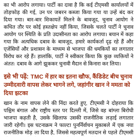
ख्सि
का भी आरोप लगाया। पार्टी का दावा है कि कई टीएमसी कार्यालयों में
य
तोड़फोड़ की गई, उन पर जबरन कब्जा किया गया या उन्हें बंद कर
त
दिया गया। बार-बार शिकायतें मिलने के बावजूद, चुनाव आयोग ने
कथित तौर पर कोई हस्तक्षेप नहीं किया, जिसके चलते पार्टी ने चुनाव
यं
आयोग पर स्थिति के प्रति उदासीनता का आरोप लगाया। बयान में कहा
ग
गया कि अत्यधिक दबाव के बावजूद, हमारे कार्यकर्ता दृढ़ रहे हैं और
इं
एजेंसियों और प्रशासन के माध्यम से भाजपा की धमकियों का लगातार
डि
विरोध कर रहे हैं। हालांकि, पार्टी ने स्वीकार किया कि कुछ व्यक्तियों ने
या
अंततः दबाव के आगे झुककर चुनावी मैदान से किनारा कर लिया।
सा
इसे भी पढ़ें:
TMC में हार का इतना खौफ, कैंडिडेट बीच चुनाव
हि
उम्मीदवारी वापस लेकर भागने लगे, जहांगीर खान ने ममता को
त्य
ज
दिया झटका
ग
खान के नाम वापस लेने की निंदा करते हुए, टीएमसी ने दोहराया कि
त
पश्चिम बंगाल और राष्ट्रीय स्तर पर दिल्ली में, जिसे वह बांग्ला बिरोधी
भाजपा कहती है, उसके खिलाफ उसकी राजनीतिक लड़ाई लगातार
ऑ
जारी रहेगी। इस घटनाक्रम ने फाल्टा पुनर्निर्वाचन मुकाबले में एक नया
टो
राजनीतिक मोड़ ला दिया है, जिससे महत्वपूर्ण मतदान से पहले टीएमसी
व