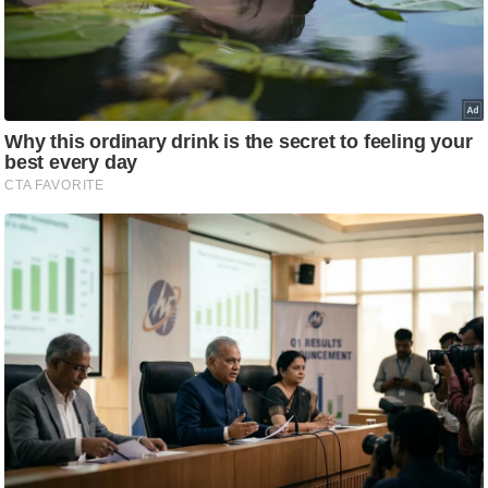
आ
र
.
आ
ई
.
चा
य
प
र
स
मी
क्षा
ध
र्म
ज्यो