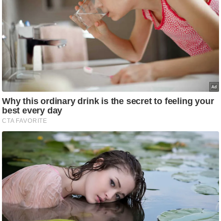
ष
ण
स
म
सा
म
यि
क
मा
तृ
भू
मि
स्तं
भ
ए
म
.