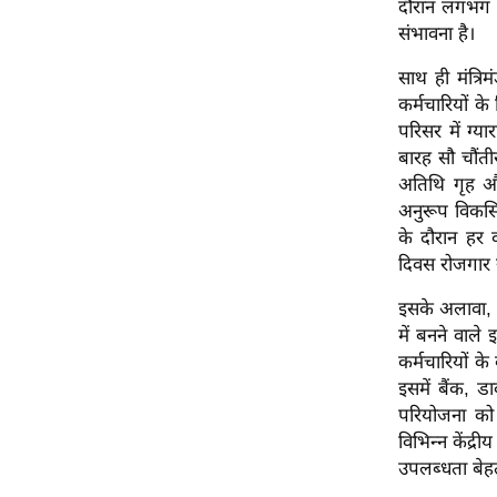
दौरान लगभग द
ऑडियो
संभावना है।
इंफ़ोग्राफ़िक
साथ ही मंत्रि
राज्यों से
कर्मचारियों के
शहरों से
परिसर में ग्
बारह सौ चौंत
वेब स्टोरी
अतिथि गृह और
कार्टून
अनुरूप विकसि
Short
के दौरान हर
Videos
दिवस रोजगार स
iOS App
इसके अलावा, अम
About us
में बनने वाल
कर्मचारियों क
Contact Editor
इसमें बैंक, ड
Advertise
परियोजना को 
Privacy Policy
विभिन्न केंद्र
Grievance
उपलब्धता बेह
Redressal