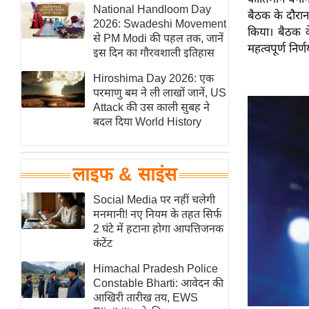
हॉलीवुड
National Handloom Day
बैठक के दौरान
2026: Swadeshi Movement
फिल्म समीक्षा
किया। बैठक के 
से PM Modi की पहल तक, जानें
महत्वपूर्ण निर
Breaking
इस दिन का गौरवशाली इतिहास
News
Hiroshima Day 2026: एक
लाइफस्टाइल
परमाणु बम ने ली लाखों जानें, US
Attack की उस काली सुबह ने
टेक्नॉलॉजी
बदल दिया World History
ब्यूटी/फैशन
घरेलू नुस्खे
लाइफ & साइंस
पर्यटन स्थल
फिटनेस मंत्रा
Social Media पर नहीं चलेगी
मनमानी! नए नियम के तहत सिर्फ
रिलेशनशिप
2 घंटे में हटाना होगा आपत्तिजनक
राजनीति
कंटेंट
विश्लेषण
Himachal Pradesh Police
समसामयिक
Constable Bharti: आवेदन की
आखिरी तारीख तय, EWS
मातृभूमि