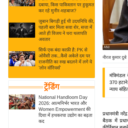
बजट
Hindi
दबाया, किस पाकिस्तान पर हुकूमत
खेल
News
कर रहे मुनीर-शहबाज?
क्रिकेट
जुबान बिगड़ी हुई थी उदयनिधि की,
Hindi
IPL
पहली बार मिला सवा शेर, सत्ता में
आते ही विजय ने धरा थलापति
Videos
2026
अवतार
क्राइम
ANI
सिर्फ एक बंदा काफ़ी है: PK से
ई-पेपर
ओवैसी तक...कैसे अकेले दम पर
नीरज कुमार दुबे
मिसाल बेमिसाल
राजनीति का रुख बदलने में लगे ये
'लोन वॉरियर्स'
शख्सियत
मंत्रिमंडल 
यंग इंडिया
370 हटाने
ट्रेंडिंग
साहित्य जगत
न्याय संह
ऑटो वर्ल्ड
National Handloom Day
2026: आत्मनिर्भर भारत और
न्यूज ब्रीफ
Women Empowerment की
प्रधानमंत्री न
मनोरंजन जगत
दिशा में हथकरघा उद्योग का बढ़ता
बैठक में प्रध
कद
बॉलीवुड
कीर्तिमान बन