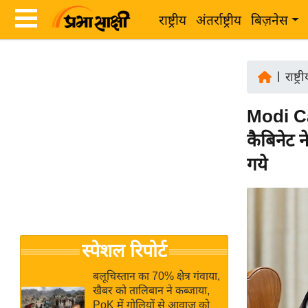
राष्ट्रीय
अंतर्राष्ट्रीय
बिज़नेस
Latest
ता
News
|
राष्ट्र
ज़ा
in
ख
Modi Cab
Hindi
ब
कैबिनेट न
र
Hindi
गये
राष्ट्रीय
News
अंतर्राष्ट्रीय
Live
बिज़नेस
उद्योग
Breaking
स्पेशल रिपोर्ट
जगत
News in
विशेषज्ञ
Hindi
बलूचिस्तान का 70% क्षेत्र गंवाया,
राय
खैबर को तालिबान ने कब्जाया,
PoK में गोलियों से आवाज को