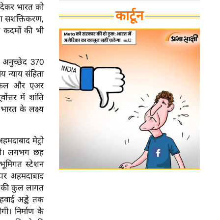
ा देकर भारत को
कार्टून
िला सशक्तिकरण,
े कदमों की भी
ा। अनुच्छेद 370
य न्याय संहिता
जिकल और एअर
त्तर में शांति
 भारत के लक्ष्य
हमदाबाद मेट्रो
 गयी। लगभग छह
भूमिगत स्टेशन
े पर अहमदाबाद
ा की कुल लागत
हवाई अड्डे तक
ी। निर्माण के