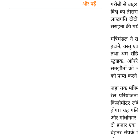
विश्लेषण
और पढ़ें
गरीबी से बाहर
विश्व का तीसर
ट्रेंडिंग
लाखपति दीदी 
सराहना की गय
Q
u
मंत्रिमंडल ने 
i
हटाने, वस्तु 
c
तथा श्रम स
k
स्ट्राइक, ऑपर
L
समझौतों को भी 
i
को प्राप्त करने
n
k
जहां तक मंत्र
s
रेल परियोजना
किलोमीटर लंब
विधानसभा
होगा। यह गलि
चुनाव
और गांधीनगर 
दो हजार एक स
फोटो
बेहतर संपर्क
वीडियो