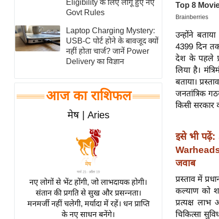
Eligibility के लिए लागू हुए नए
स्तंभ
Govt Rules
एम.
Laptop Charging Mystery:
उन्होंने बताया
आर.
USB-C पोर्ट होने के बावजूद क्यों
4399 दिन तक न
नहीं होता चार्ज? जानें Power
आई.
देश के पहले प
Delivery का विज्ञान
चाय पर
लिया है। मंत्
समीक्षा
बताया। प्रस्ताव
आज का राशिफल
जनतांत्रिक गठ
धर्म
किसी सरकार क
ज्योतिष
मेष | Aries
प्रभु
इसे भी पढ़ें:
महिमा/
Warheads, 
धर्मस्थल
जवाब
व्रत
प्रस्ताव में प
त्योहार
नए लोगों से भेंट होंगी, जो लाभदायक होगी।
कल्याण को शा
संतान की प्रगति से सुख और प्रसन्नता।
राशिफल
प्रत्यक्ष ला
मनमर्जी नहीं चलेगी, मर्यादा में रहें। धन प्राप्ति
विशेष
चिकित्सा सुव
के नए साधन बनेंगे।