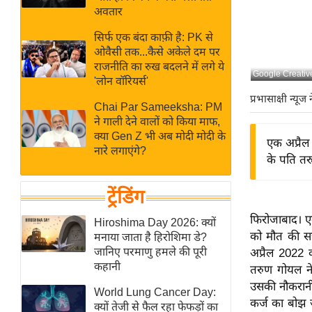
बजट
Hindi
अवतार
खेल
News
सिर्फ एक बंदा काफ़ी है: PK से
क्रिकेट
ओवैसी तक...कैसे अकेले दम पर
Hindi
IPL
राजनीति का रुख बदलने में लगे ये
Google Creati
'लोन वॉरियर्स'
Videos
2026
प्रभासाक्षी न्यूज 
क्राइम
Chai Par Sameeksha: PM
ने गाली देने वालों को किया माफ,
ई-पेपर
क्या Gen Z भी अब मोदी मोदी के
एक अप्रैल 
मिसाल बेमिसाल
नारे लगाएंगे?
के पति तर
शख्सियत
यंग इंडिया
ट्रेंडिंग
साहित्य जगत
फिरोजाबाद। एक
Hiroshima Day 2026: क्यों
ऑटो वर्ल्ड
को मौत की सज
मनाया जाता है हिरोशिमा डे?
जानिए परमाणु हमले की पूरी
अप्रैल 2022 क
न्यूज ब्रीफ
कहानी
तरुण गोयल ने
मनोरंजन जगत
उसकी नौकरानी 
World Lung Cancer Day:
बॉलीवुड
कर्ज का बोझ ज
क्यों तेजी से फैल रहा फेफड़ों का