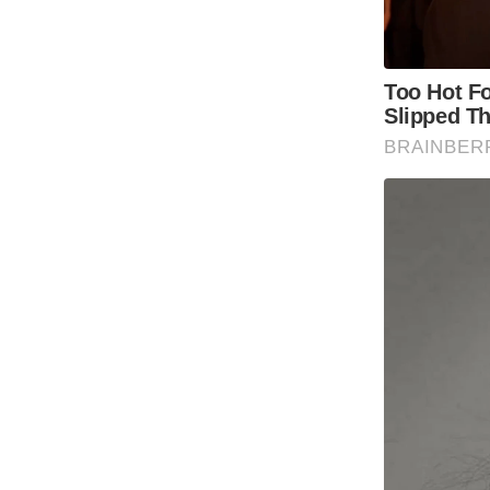
Code Of Ethics
RSS
Our Team
Expert Panel
Loksabhachunav
Android App