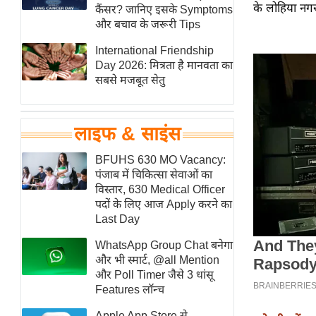
के लोहिया नगर
हॉलीवुड
कैंसर? जानिए इसके Symptoms
और बचाव के जरूरी Tips
फिल्म समीक्षा
International Friendship
Breaking
Day 2026: मित्रता है मानवता का
News
सबसे मजबूत सेतु
लाइफस्टाइल
टेक्नॉलॉजी
लाइफ & साइंस
ब्यूटी/फैशन
घरेलू नुस्खे
BFUHS 630 MO Vacancy:
पंजाब में चिकित्सा सेवाओं का
पर्यटन स्थल
विस्तार, 630 Medical Officer
फिटनेस मंत्रा
पदों के लिए आज Apply करने का
Last Day
रिलेशनशिप
WhatsApp Group Chat बनेगा
राजनीति
और भी स्मार्ट, @all Mention
विश्लेषण
और Poll Timer जैसे 3 धांसू
समसामयिक
Features लॉन्च
मातृभूमि
Apple App Store से