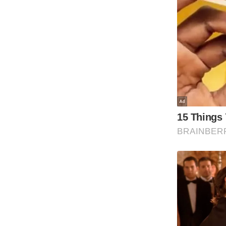
ऑडियो
इंफ़ोग्राफ़िक
राज्यों से
शहरों से
वेब स्टोरी
कार्टून
Short
Videos
iOS App
About us
Contact Editor
Advertise
Privacy Policy
Grievance
Redressal