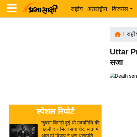
राष्ट्रीय
अंतर्राष्ट्रीय
बिज़नेस
Latest
ता
News
|
राष्ट्र
ज़ा
in
ख
Uttar Pr
Hindi
ब
सजा
र
Hindi
राष्ट्रीय
News
अंतर्राष्ट्रीय
Live
बिज़नेस
उद्योग
Breaking
स्पेशल रिपोर्ट
जगत
News in
विशेषज्ञ
Hindi
जुबान बिगड़ी हुई थी उदयनिधि की,
राय
पहली बार मिला सवा शेर, सत्ता में
आते ही विजय ने धरा थलापति