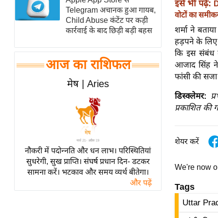
इसे भी पढ़ें:
D
Telegram अचानक हुआ गायब,
स्तंभ
वोटों का समी
Child Abuse कंटेंट पर कड़ी
एम.
शर्मा ने बता
कार्रवाई के बाद छिड़ी बड़ी बहस
आर.
हड़पने के लिए
आई.
कि इस संबंध म
आज का राशिफल
आजाद सिंह ने
चाय पर
फांसी की सजा 
समीक्षा
मेष | Aries
धर्म
डिस्क्लेमर:
प्
प्रकाशित की ग
ज्योतिष
प्रभु
महिमा/
शेयर करें
नौकरी में पदोन्नति और धन लाभ। परिस्थितियां
धर्मस्थल
सुधरेगी, सुख प्राप्ति। संघर्ष प्रधान दिन- डटकर
व्रत
We're now 
सामना करें। भटकाव और समय व्यर्थ बीतेगा।
त्योहार
और पढ़ें
Tags
राशिफल
Uttar Pra
विशेष