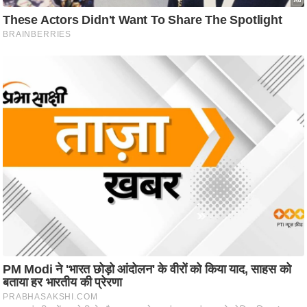
ष
ण
स
म
सा
म
यि
क
मा
तृ
भू
मि
स्तं
भ
ए
म
.