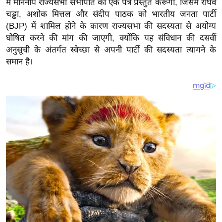
मैं माननीय राज्यसभा सभापति को एक पत्र प्रस्तुत करूँगा, जिसमें राघव
य
चड्ढा, अशोक मित्तल और संदीप पाठक को भारतीय जनता पार्टी
ब
(BJP) में शामिल होने के कारण राज्यसभा की सदस्यता से अयोग्य
ज
घोषित करने की मांग की जाएगी, क्योंकि यह संविधान की दसवीं
ट
अनुसूची के अंतर्गत स्वेच्छा से अपनी पार्टी की सदस्यता त्यागने के
खे
समान है।
ल
क्रि
के
ट
I
P
L
2
0
2
6
क्रा