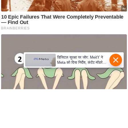
s
a
l
C
o
d
e
O
डिजिटल सुरक्षा पर जोर: MeitY ने
f
Meta को दिया निर्देश, कंटेंट मॉडरेशन
मजबूत करे
E
t
h
i
c
s
R
S