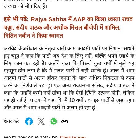
र्ल्ड
अध्यक्ष को सौंप दिए हैं।
न्यू
इसे भी पढ़ें:
Rajya Sabha में AAP का किला ध्वस्त! राघव
ज
चड्ढा, संदीप पाठक और अशोक मित्तल बीजेपी में शामिल,
ब्री
नितिन नबीन ने किया स्वागत
फ
म
अरविंद केजरीवाल के नेतृत्व वाली आम आदमी पार्टी पर निशाना साधते
हुए चड्ढा ने कहा कि पार्टी अब देश के लिए नहीं, बल्कि अपने स्वार्थ के
नो
लिए काम कर रही है। उन्होंने कहा कि पिछले कुछ वर्षों में मुझे यह
रं
महसूस होने लगा है कि मैं गलत पार्टी में सही व्यक्ति हूं। आज मैं आम
ज
आदमी पार्टी से अलग होकर जनता के साथ अधिक निकटता से काम
न
करने का निर्णय ले रहा हूं। एक अन्य राज्यसभा सांसद, संदीप पाठक ने
ज
कहा कि उन्होंने कभी नहीं सोचा था कि ऐसी स्थिति उत्पन्न होगी, लेकिन
ग
यह हो गई है। पाठक ने कहा कि मैं 10 वर्षों तक इस पार्टी से जुड़ा रहा।
त
और आज मैं आम आदमी पार्टी से अलग हो रहा हूं।
बॉ
शेयर करें
ली
वु
We're now on WhatsApp.
Click to join.