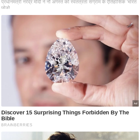
आ
र
.
आ
ई
.
चा
य
प
र
स
मी
क्षा
ध
र्म
ज्यो