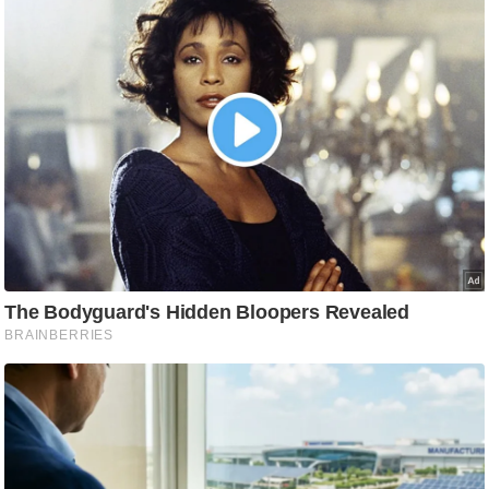
ति
ष
प्र
भु
म
हि
मा
/
ध
र्म
स्थ
ल
व्र
त
त्यो
हा
र