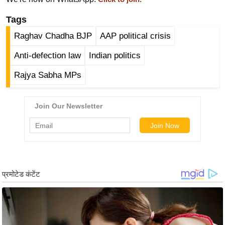
ड
हॉ
Tags
ली
Raghav Chadha BJP
AAP political crisis
वु
ड
Anti-defection law
Indian politics
फि
Rajya Sabha MPs
ल्म
स
मी
क्षा
B
r
e
a
k
i
n