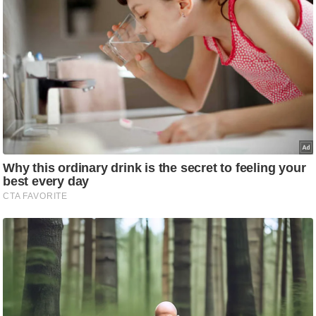
g
N
e
w
s
ला
इ
फ
स्टा
इ
ल
टे
क्नॉ
लॉ
जी
ब्यू
टी