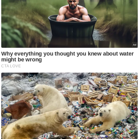
/
फै
श
न
घ
रे
लू
नु
स्खे
प
र्य
ट
न
स्थ
ल
फि