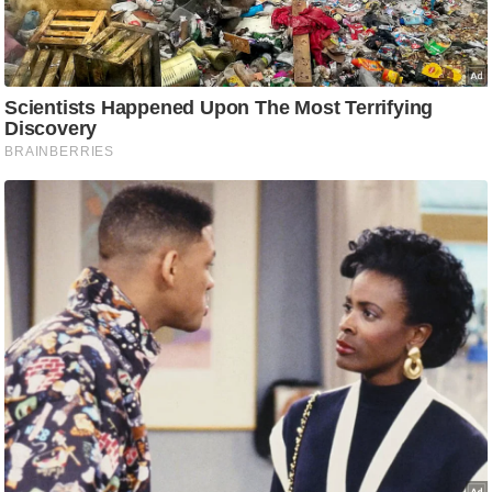
ट
ने
स
मं
त्रा
रि
ले
श
न
शि
प
रा
ज
नी
ति
वि
श्ले