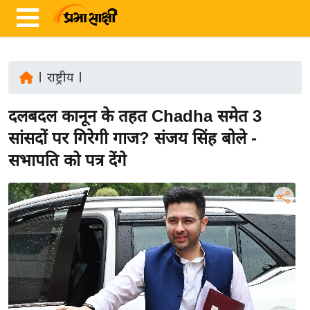
|
राष्ट्रीय
|
ता
दलबदल कानून के तहत Chadha समेत 3
ज़ा
ख
सांसदों पर गिरेगी गाज? संजय सिंह बोले -
ब
सभापति को पत्र देंगे
र
रा
ष्ट्री
य
अं
त
र्रा
ष्ट्री