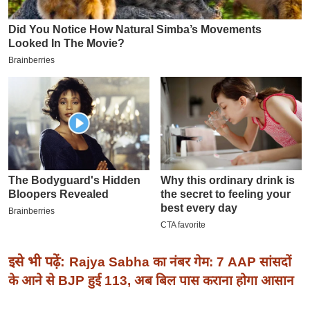
इ
म
ई
-
पे
प
र
मि
सा
ल
बे
मि
सा
इसे भी पढ़ें:
Rajya Sabha का नंबर गेम: 7 AAP सांसदों
ल
के आने से BJP हुई 113, अब बिल पास कराना होगा आसान
श