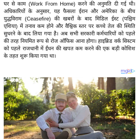
य
घर से काम (Work From Home) करने की अनुमति दी गई थी।
ब
अधिकारियों के अनुसार, यह फैसला ईरान और अमेरिका के बीच
युद्धविराम (Ceasefire) की खबरों के बाद मिडिल ईस्ट (पश्चिम
ज
एशिया) में तनाव कम होने और वैश्विक स्तर पर कच्चे तेल की स्थिति
ट
सुधरने के बाद लिया गया है। अब सभी सरकारी कर्मचारियों को पहले
खे
की तरह नियमित रूप से रोज ऑफिस आना होगा।
हाइब्रिड वर्क सिस्टम
ल
को पहले राजधानी में ईंधन की खपत कम करने की एक बड़ी कोशिश
क्रि
के तहत शुरू किया गया था।
के
ट
I
P
L
2
0
2
6
क्रा