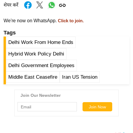
ड
शेयर करें
हॉ
ली
We're now on WhatsApp.
Click to join.
वु
ड
Tags
फि
Delhi Work From Home Ends
ल्म
Hybrid Work Policy Delhi
स
मी
Delhi Government Employees
क्षा
Middle East Ceasefire
Iran US Tension
B
r
e
a
k
i
n