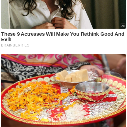
ष
ण
स
म
सा
म
यि
क
मा
तृ
भू
मि
स्तं
भ
ए
म
.