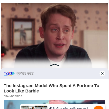
c
y
G
r
i
e
v
a
n
c
e
R
प्रमोटेड कंटेंट
e
d
The Instagram Model Who Spent A Fortune To
r
Look Like Barbie
e
BRAINBERRIES
s
H1B Visa ग्रेस अवधि खत्म करने