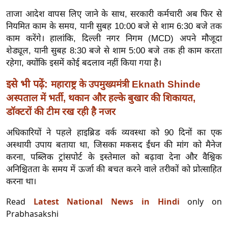
र्ल्ड
ताजा आदेश वापस लिए जाने के साथ, सरकारी कर्मचारी अब फिर से
न्यू
नियमित काम के समय, यानी सुबह 10:00 बजे से शाम 6:30 बजे तक
ज
काम करेंगे। हालांकि, दिल्ली नगर निगम (MCD) अपने मौजूदा
ब्री
शेड्यूल, यानी सुबह 8:30 बजे से शाम 5:00 बजे तक ही काम करता
रहेगा, क्योंकि इसमें कोई बदलाव नहीं किया गया है।
फ
म
इसे भी पढ़ें:
महाराष्ट्र के उपमुख्यमंत्री Eknath Shinde
नो
अस्पताल में भर्ती, थकान और हल्के बुखार की शिकायत,
रं
डॉक्टरों की टीम रख रही है नजर
ज
न
अधिकारियों ने पहले हाइब्रिड वर्क व्यवस्था को 90 दिनों का एक
अस्थायी उपाय बताया था, जिसका मकसद ईंधन की मांग को मैनेज
ज
करना, पब्लिक ट्रांसपोर्ट के इस्तेमाल को बढ़ावा देना और वैश्विक
ग
अनिश्चितता के समय में ऊर्जा की बचत करने वाले तरीकों को प्रोत्साहित
त
करना था।
बॉ
Read
Latest National News in Hindi
only on
ली
Prabhasakshi
वु