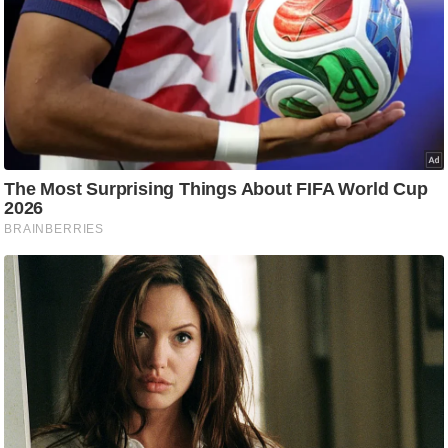
ट
ने
स
मं
त्रा
रि
ले
श
न
शि
प
रा
ज
नी
ति
वि
श्ले