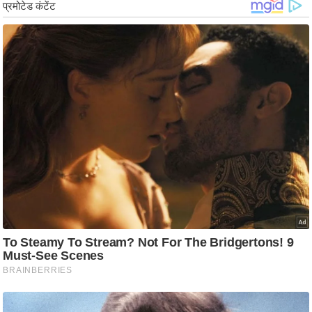
g
N
e
w
s
ला
इ
फ
स्टा
इ
ल
टे
क्नॉ
लॉ
जी
ब्यू
टी