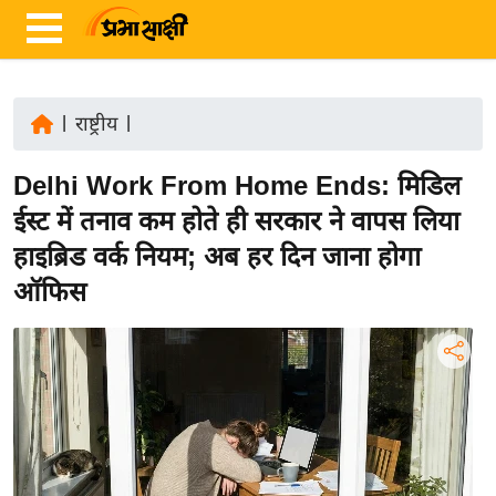
|
राष्ट्रीय
|
ता
Delhi Work From Home Ends: मिडिल
ज़ा
ख
ईस्ट में तनाव कम होते ही सरकार ने वापस लिया
ब
हाइब्रिड वर्क नियम; अब हर दिन जाना होगा
र
ऑफिस
रा
ष्ट्री
य
अं
त
र्रा
ष्ट्री