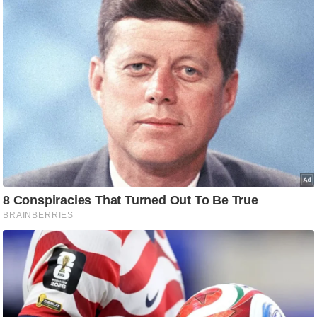
/
फै
श
न
घ
रे
लू
नु
स्खे
प
र्य
ट
न
स्थ
ल
फि