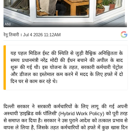
य
बि
ज़
ANI
ने
रेनू तिवारी
। Jul 4 2026 11:12AM
स
उ
यह पहल मिडिल ईस्ट की स्थिति से जुड़ी वैश्विक अनिश्चितता के
द्यो
समय प्रधानमंत्री नरेंद्र मोदी की ईंधन बचाने की अपील के बाद
ग
शुरू की गई थी। इस योजना के तहत, सरकारी कर्मचारी पेट्रोल
ज
और डीजल का इस्तेमाल कम करने में मदद के लिए हफ्ते में दो
ग
दिन घर से काम कर रहे थे।
त
वि
शे
दिल्ली सरकार ने सरकारी कर्मचारियों के लिए लागू की गई अपनी
ष
अस्थायी 'हाइब्रिड वर्क पॉलिसी' (Hybrid Work Policy) को पूरी तरह
ज्ञ
से समाप्त कर दिया है। सरकार ने उस पुराने आदेश को तत्काल प्रभाव से
रा
वापस ले लिया है, जिसके तहत कर्मचारियों को हफ्ते में कुछ खास दिन