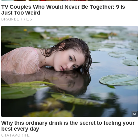
ति
ष
प्र
भु
म
हि
मा
/
ध
र्म
स्थ
ल
व्र
त
त्यो
हा
र