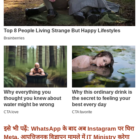
इ
म
ई
-
पे
प
र
मि
सा
ल
बे
मि
सा
ल
इसे भी पढ़ें:
WhatsApp के बाद अब Instagram पर घिरा
श
Meta, आपत्तिजनक विज्ञापन मामले में IT Ministry करेगा