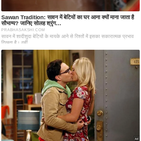
आ
र
.
आ
ई
.
चा
य
प
र
स
मी
क्षा
ध
र्म
ज्यो