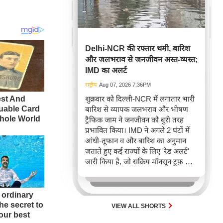
Delhi-NCR की रफ्तार थमी, बारिश
और जलभराव से जनजीवन अस्त-व्यस्त;
IMD का अलर्ट
राष्ट्रीय
Aug 07, 2026 7:36PM
शुक्रवार को दिल्ली-NCR में लगातार भारी
बारिश से व्यापक जलभराव और भीषण
ट्रैफिक जाम ने जनजीवन को बुरी तरह
प्रभावित किया। IMD ने अगले 2 घंटों में
आंधी-तूफान व और बारिश का अनुमान
जताते हुए कई राज्यों के लिए 'रेड अलर्ट'
जारी किया है, जो सक्रिय मॉनसून ट्रफ़ और
चक्रवाती हवाओं के घेरे का परिणाम है,
जिससे यातायात बाधित होने के साथ-साथ
सफदरजंग अस्पताल में भी जलभराव की
स्थिति बनी।
VIEW ALL SHORTS