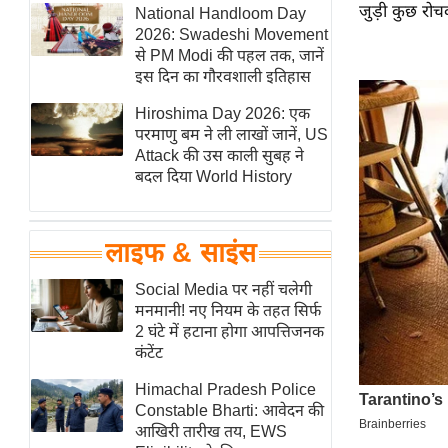
जुड़ी कुछ रोचक 
हॉलीवुड
National Handloom Day
2026: Swadeshi Movement
फिल्म समीक्षा
से PM Modi की पहल तक, जानें
Breaking
इस दिन का गौरवशाली इतिहास
News
Hiroshima Day 2026: एक
लाइफस्टाइल
परमाणु बम ने ली लाखों जानें, US
Attack की उस काली सुबह ने
टेक्नॉलॉजी
बदल दिया World History
ब्यूटी/फैशन
घरेलू नुस्खे
लाइफ & साइंस
पर्यटन स्थल
फिटनेस मंत्रा
Social Media पर नहीं चलेगी
मनमानी! नए नियम के तहत सिर्फ
रिलेशनशिप
2 घंटे में हटाना होगा आपत्तिजनक
राजनीति
कंटेंट
विश्लेषण
Himachal Pradesh Police
समसामयिक
Constable Bharti: आवेदन की
आखिरी तारीख तय, EWS
मातृभूमि