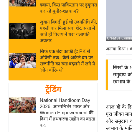
बजट
Hindi
दबाया, किस पाकिस्तान पर हुकूमत
खेल
News
कर रहे मुनीर-शहबाज?
क्रिकेट
जुबान बिगड़ी हुई थी उदयनिधि की,
Hindi
IPL
पहली बार मिला सवा शेर, सत्ता में
आते ही विजय ने धरा थलापति
Videos
2026
Creative Comm
अवतार
क्राइम
अनन्या मिश्रा
। 
सिर्फ एक बंदा काफ़ी है: PK से
ई-पेपर
ओवैसी तक...कैसे अकेले दम पर
मिसाल बेमिसाल
राजनीति का रुख बदलने में लगे ये
सिखों के 
'लोन वॉरियर्स'
शख्सियत
समुदाय को
यंग इंडिया
स्वभाव के
ट्रेंडिंग
साहित्य जगत
ऑटो वर्ल्ड
National Handloom Day
2026: आत्मनिर्भर भारत और
आज ही के दिन 
न्यूज ब्रीफ
Women Empowerment की
पूरा जीवन मान
मनोरंजन जगत
दिशा में हथकरघा उद्योग का बढ़ता
और समुदाय को
कद
बॉलीवुड
स्वभाव के माल