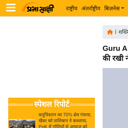
राष्ट्रीय
अंतर्राष्ट्रीय
बिज़नेस
Latest
ता
News
|
शख्
ज़ा
in
ख
Guru A
Hindi
ब
की रखी 
र
Hindi
राष्ट्रीय
News
अंतर्राष्ट्रीय
Live
बिज़नेस
उद्योग
Breaking
स्पेशल रिपोर्ट
जगत
News in
विशेषज्ञ
Hindi
बलूचिस्तान का 70% क्षेत्र गंवाया,
राय
खैबर को तालिबान ने कब्जाया,
PoK में गोलियों से आवाज को