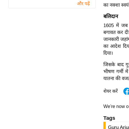
विश्लेषण
और पढ़ें
का नक्शा स्वयं
ट्रेंडिंग
बलिदान
1605 में जब 
Q
बगावत कर दी।
u
जानकारी जहांग
i
का आदेश दिया
c
दिया।
k
L
जिसके बाद गु
i
भीषण गर्मी मे
n
यातना की वजह 
k
s
शेयर करें
विधानसभा
We're now 
चुनाव
फोटो
Tags
वीडियो
Guru Arj