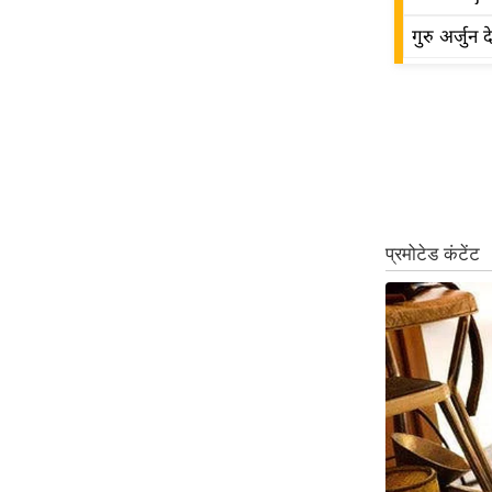
ऑडियो
गुरु अर्जुन द
इंफ़ोग्राफ़िक
राज्यों से
शहरों से
वेब स्टोरी
कार्टून
Short
Videos
iOS App
About us
Contact Editor
Advertise
Privacy Policy
Grievance
Redressal