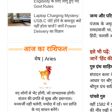
Eligibility के लिए लागू हुए नए
स्तंभ
Govt Rules
एम.
जन्म और परि
Laptop Charging Mystery:
आर.
USB-C पोर्ट होने के बावजूद क्यों
पंजाब के अमृ
नहीं होता चार्ज? जानें Power
आई.
रामदासजी था,
Delivery का विज्ञान
चाय पर
हिंदी, फारसी 
समीक्षा
आज का राशिफल
धर्म
इसे भी पढ़ें:
ज्योतिष
जानें 'हिंद 
मेष | Aries
प्रभु
गुरु ग्रंथ सा
महिमा/
संपादन कला के 
धर्मस्थल
आधार पर श्रीग
व्रत
श्रीगुरु ग्रंथ 
त्योहार
नए लोगों से भेंट होंगी, जो लाभदायक होगी।
पांचवे गुरु
संतान की प्रगति से सुख और प्रसन्नता।
राशिफल
वहीं 1582 में ग
मनमर्जी नहीं चलेगी, मर्यादा में रहें। धन प्राप्ति
विशेष
के नए साधन बनेंगे।
की नींव रखी थ