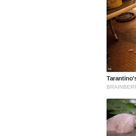
Code Of Ethics
RSS
Our Team
Expert Panel
Loksabhachunav
Android App