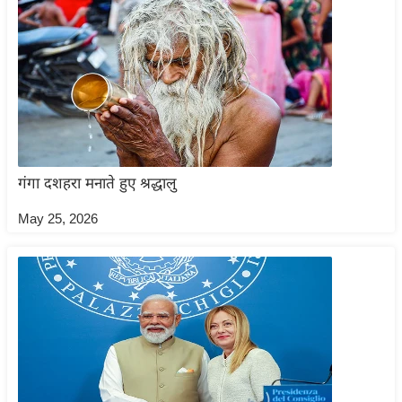
आ
र
.
आ
ई
.
चा
गंगा दशहरा मनाते हुए श्रद्धालु
य
प
May 25, 2026
र
स
मी
क्षा
ध
र्म
ज्यो