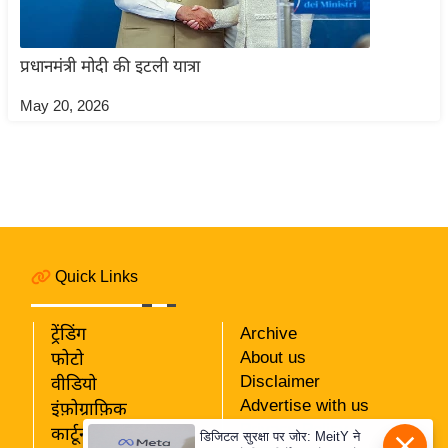
ति
ष
प्र
प्रधानमंत्री मोदी की इटली यात्रा
भु
May 20, 2026
म
हि
मा
/
ध
र्म
स्थ
Quick Links
ल
व्र
ट्रेंडिंग
Archive
त
About us
फोटो
त्यो
Disclaimer
वीडियो
Advertise with us
हा
इंफ़ोग्राफ़िक
Privacy Policy
र
कार्टून
डिजिटल सुरक्षा पर जोर: MeitY ने