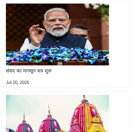
ख्सि
य
त
यं
ग
इं
डि
या
सा
संसद का मानसून सत्र शुरू
हि
त्य
Jul 20, 2026
ज
ग
त
ऑ
टो
व