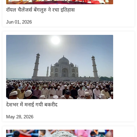
ष
रॉयल चैलेंजर्स बेंगलुरु ने रचा इतिहास
ण
स
Jun 01, 2026
म
सा
म
यि
क
मा
तृ
भू
मि
स्तं
देशभर में मनाई गयी बकरीद
भ
May 28, 2026
ए
म
.