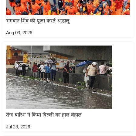
इ
म
भगवान शिव की पूजा करते श्रद्धालु
ई
-
Aug 03, 2026
पे
प
र
मि
सा
ल
बे
मि
सा
तेज बारिश ने किया दिल्ली का हाल बेहाल
ल
Jul 28, 2026
श