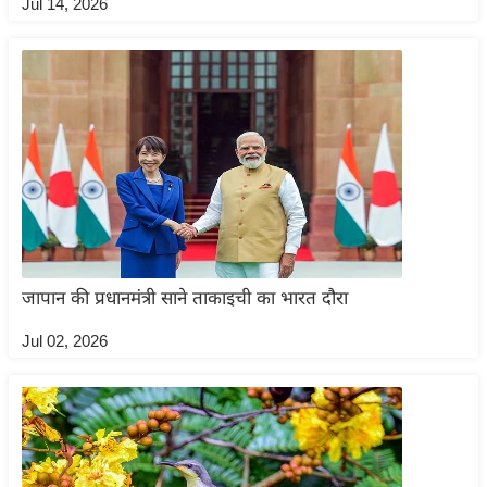
ड
Jul 14, 2026
हॉ
ली
वु
ड
फि
ल्म
स
मी
क्षा
जापान की प्रधानमंत्री साने ताकाइची का भारत दौरा
B
r
Jul 02, 2026
e
a
k
i
n