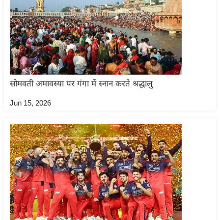
ट
ने
स
मं
त्रा
रि
ले
सोमवती अमावस्या पर गंगा में स्नान करते श्रद्धालु
श
Jun 15, 2026
न
शि
प
रा
ज
नी
ति
वि
श्ले