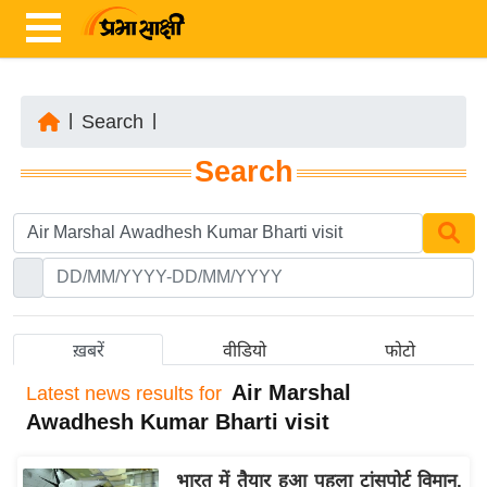
|
Search
|
ता
Search
ज़ा
ख
ब
र
रा
ष्ट्री
ख़बरें
वीडियो
फोटो
य
Air Marshal
Latest
news results for
अं
Awadhesh Kumar Bharti visit
त
र्रा
भारत में तैयार हुआ पहला ट्रांसपोर्ट विमान,
ष्ट्री