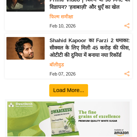
ख्सि
विज्ञापन? 'हवाबाज़ी' और धुएँ का खेल
य
फिल्म समीक्षा
त
Feb 10, 2026
यं
ग
Shahid Kapoor का Farzi 2 धमाका:
इं
सीक्वल के लिए मिली 45 करोड़ की फीस,
डि
ओटीटी की दुनिया में बनाया नया रिकॉर्ड
या
बॉलीवुड
सा
Feb 07, 2026
हि
त्य
Load More...
ज
ग
त
ऑ
टो
व