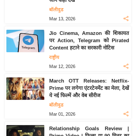
जानें कहाँ देखें
इ
बॉलीवुड
म
Mar 13, 2026
ई
-
Jio Cinema, Amazon की शिकायत
पे
पर Action, Telegram को Pirated
Content हटाने का सरकारी नोटिस
प
र
राष्ट्रीय
मि
Mar 12, 2026
सा
March OTT Releases: Netflix-
ल
Prime पर लगेगा एंटरटेनमेंट का मेला, देखें
ये नई फिल्में और वेब सीरीज
बे
मि
बॉलीवुड
सा
Mar 01, 2026
ल
Relationship Goals Review |
श
Prime Video | फिल्म या 90 मिनट का