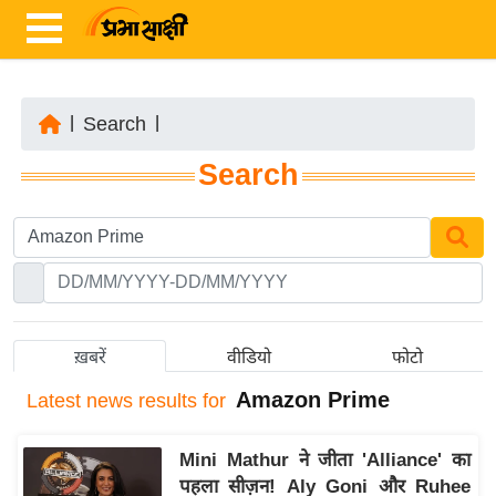
|
Search
|
ता
Search
ज़ा
ख
ब
र
रा
ष्ट्री
ख़बरें
वीडियो
फोटो
य
Amazon Prime
Latest
news results for
अं
त
Mini Mathur ने जीता 'Alliance' का
र्रा
पहला सीज़न! Aly Goni और Ruhee
ष्ट्री