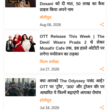
Dosani को दी मात, 50 लाख का कैश
य
प्राइज किया अपने नाम
बि
बॉलीवुड
ज़
Aug 06, 2026
ने
स
OTT Release This Week | The
उ
Devil Wears Prada 2 से लेकर
द्यो
Musafir Cafe तक, इस हफ़्ते ओटीटी पर
ग
लगेगा मनोरंजन का तड़का
ज
फिल्म समीक्षा
ग
Jul 27, 2026
त
वि
क्या आपको The Odyssey पसंद आई?
शे
OTT पर 'ट्रॉय', '300' और ट्रोजन वॉर पर
ष
आधारित ये फिल्में बढ़ाएंगी आपका रोमांच
ज्ञ
हॉलीवुड
रा
Jul 18, 2026