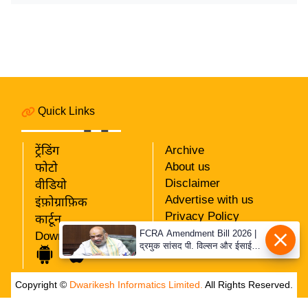
र्ल्ड
न्यू
ज
ब्री
फ
म
Quick Links
नो
रं
ट्रेंडिंग
Archive
ज
About us
फोटो
न
Disclaimer
वीडियो
ज
Advertise with us
इंफ़ोग्राफ़िक
ग
Privacy Policy
कार्टून
त
RSS
FCRA Amendment Bill 2026 |
Download App
द्रमुक सांसद पी. विल्सन और ईसाई
Our Team
बॉ
नेताओं ने गृह मंत्री अमित शाह से की
ली
मुलाकात, कानून वापस लेने की मांग
Copyright ©
Dwarikesh Informatics Limited.
All Rights Reserved.
वु