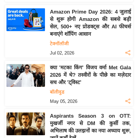
य
ब
Amazon Prime Day 2026: 4 जुलाई
ज
से शुरू होगी Amazon की सबसे बड़ी
सेल, 500+ नए प्रोडक्ट्स और AI फीचर्स
ट
बनाएंगे शॉपिंग आसान
खे
टेक्नॉलॉजी
ल
Jul 02, 2026
क्रि
के
क्या 'मटका किंग' विजय वर्मा Met Gala
ट
2026 में थे? तस्वीरों के पीछे का मज़ेदार
I
सच और 'ट्विस्ट'
P
बॉलीवुड
L
May 05, 2026
2
0
Aspirants Season 3 on OTT:
2
मुखर्जी नगर से DM की कुर्सी तक,
6
अभिलाष की उलझनों का नया अध्याय शुरू,
क्रा