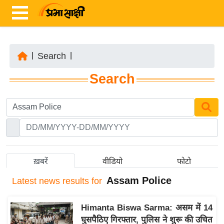
|
Search
|
ता
Search
ज़ा
ख
ब
र
रा
ष्ट्री
ख़बरें
वीडियो
फोटो
य
Assam Police
Latest
news results for
अं
त
Himanta Biswa Sarma: असम में 14
र्रा
घुसपैठिए गिरफ्तार, पुलिस ने शुरू की उचित
ष्ट्री