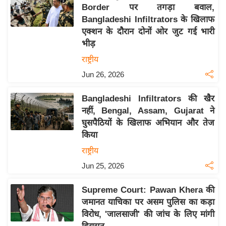
य
Border पर तगड़ा बवाल,
ब
Bangladeshi Infiltrators के खिलाफ
ज
एक्शन के दौरान दोनों ओर जुट गई भारी
भीड़
ट
राष्ट्रीय
खे
ल
Jun 26, 2026
क्रि
Bangladeshi Infiltrators की खैर
के
नहीं, Bengal, Assam, Gujarat ने
ट
घुसपैठियों के खिलाफ अभियान और तेज
I
किया
P
राष्ट्रीय
L
Jun 25, 2026
2
0
Supreme Court: Pawan Khera की
2
जमानत याचिका पर असम पुलिस का कड़ा
6
विरोध, 'जालसाजी' की जांच के लिए मांगी
क्रा