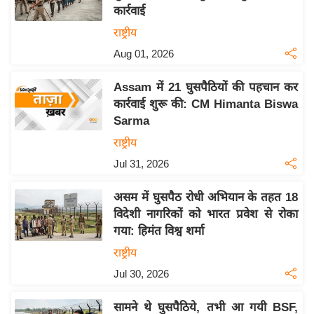
कार्रवाई
य
राष्ट्रीय
बि
Aug 01, 2026
ज़
ने
Assam में 21 घुसपैठियों की पहचान कर
स
कार्रवाई शुरू की: CM Himanta Biswa
उ
Sarma
द्यो
राष्ट्रीय
ग
Jul 31, 2026
ज
ग
असम में घुसपैठ रोधी अभियान के तहत 18
त
विदेशी नागरिकों को भारत प्रवेश से रोका
वि
गया: हिमंत विश्व शर्मा
शे
राष्ट्रीय
ष
Jul 30, 2026
ज्ञ
रा
सामने थे घुसपैठिये, तभी आ गयी BSF,