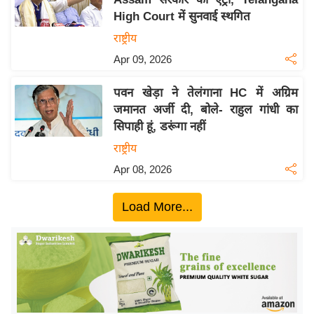
ख्सि
High Court में सुनवाई स्थगित
य
राष्ट्रीय
त
Apr 09, 2026
यं
ग
पवन खेड़ा ने तेलंगाना HC में अग्रिम
इं
जमानत अर्जी दी, बोले- राहुल गांधी का
डि
सिपाही हूं, डरूंगा नहीं
या
राष्ट्रीय
सा
Apr 08, 2026
हि
त्य
Load More...
ज
ग
त
ऑ
टो
व