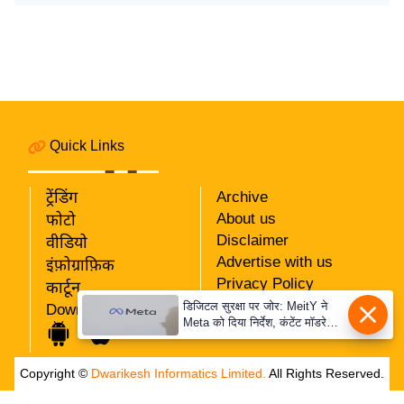
र्ल्ड
न्यू
ज
ब्री
फ
म
Quick Links
नो
रं
ट्रेंडिंग
Archive
ज
About us
फोटो
न
Disclaimer
वीडियो
ज
Advertise with us
इंफ़ोग्राफ़िक
ग
Privacy Policy
कार्टून
त
RSS
डिजिटल सुरक्षा पर जोर: MeitY ने
Download App
Meta को दिया निर्देश, कंटेंट मॉडरेशन
Our Team
बॉ
मजबूत करे
ली
Copyright ©
Dwarikesh Informatics Limited.
All Rights Reserved.
वु