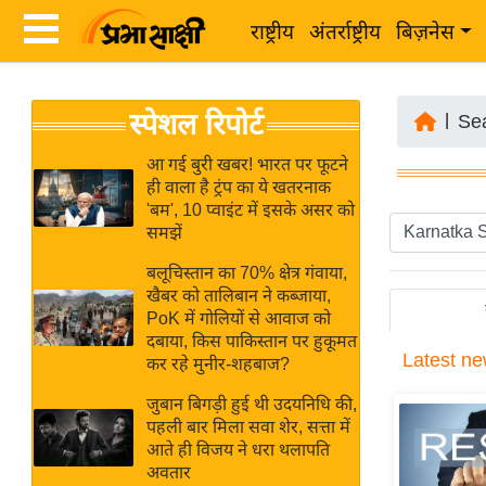
राष्ट्रीय
अंतर्राष्ट्रीय
बिज़नेस
Latest
ता
स्पेशल रिपोर्ट
News
|
Se
ज़ा
in
ख
आ गई बुरी खबर! भारत पर फूटने
Hindi
ही वाला है ट्रंप का ये खतरनाक
ब
'बम', 10 प्वाइंट में इसके असर को
र
समझें
Hindi
राष्ट्रीय
बलूचिस्तान का 70% क्षेत्र गंवाया,
News
अंतर्राष्ट्रीय
खैबर को तालिबान ने कब्जाया,
Live
PoK में गोलियों से आवाज को
बिज़नेस
दबाया, किस पाकिस्तान पर हुकूमत
Latest
ne
उद्योग
कर रहे मुनीर-शहबाज?
Breaking
जगत
News in
जुबान बिगड़ी हुई थी उदयनिधि की,
विशेषज्ञ
पहली बार मिला सवा शेर, सत्ता में
Hindi
आते ही विजय ने धरा थलापति
राय
अवतार