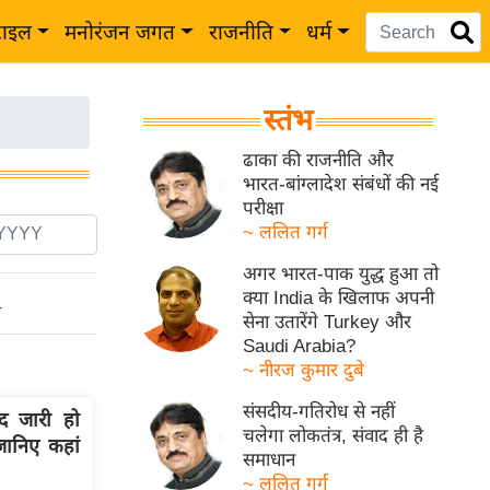
टाइल
मनोरंजन जगत
राजनीति
धर्म
स्तंभ
ढाका की राजनीति और
भारत-बांग्लादेश संबंधों की नई
परीक्षा
~ ललित गर्ग
अगर भारत-पाक युद्ध हुआ तो
क्या India के खिलाफ अपनी
ो
सेना उतारेंगे Turkey और
Saudi Arabia?
~ नीरज कुमार दुबे
संसदीय-गतिरोध से नहीं
 जारी हो
चलेगा लोकतंत्र, संवाद ही है
ानिए कहां
समाधान
~ ललित गर्ग