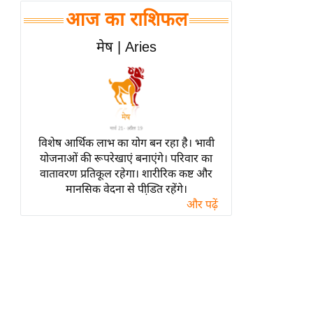
हॉलीवुड
आज का राशिफल
फिल्म समीक्षा
मेष | Aries
Breaking
News
लाइफस्टाइल
टेक्नॉलॉजी
ब्यूटी/फैशन
विशेष आर्थिक लाभ का योग बन रहा है। भावी
घरेलू नुस्खे
योजनाओं की रूपरेखाएं बनाएंगे। परिवार का
वातावरण प्रतिकूल रहेगा। शारीरिक कष्ट और
पर्यटन स्थल
मानसिक वेदना से पीडि़त रहेंगे।
फिटनेस मंत्रा
और पढ़ें
रिलेशनशिप
राजनीति
विश्लेषण
समसामयिक
मातृभूमि