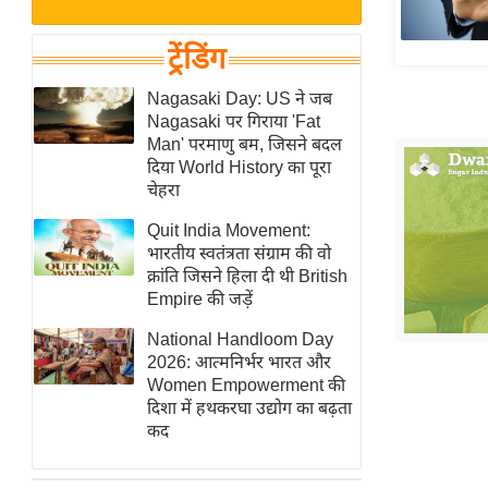
बजट
Hindi
खेल
News
ट्रेंडिंग
क्रिकेट
Hindi
Nagasaki Day: US ने जब
IPL
Nagasaki पर गिराया 'Fat
Videos
2026
Man' परमाणु बम, जिसने बदल
क्राइम
दिया World History का पूरा
चेहरा
ई-पेपर
Quit India Movement:
मिसाल बेमिसाल
भारतीय स्वतंत्रता संग्राम की वो
शख्सियत
क्रांति जिसने हिला दी थी British
यंग इंडिया
Empire की जड़ें
साहित्य जगत
National Handloom Day
2026: आत्मनिर्भर भारत और
ऑटो वर्ल्ड
Women Empowerment की
न्यूज ब्रीफ
दिशा में हथकरघा उद्योग का बढ़ता
कद
मनोरंजन जगत
बॉलीवुड