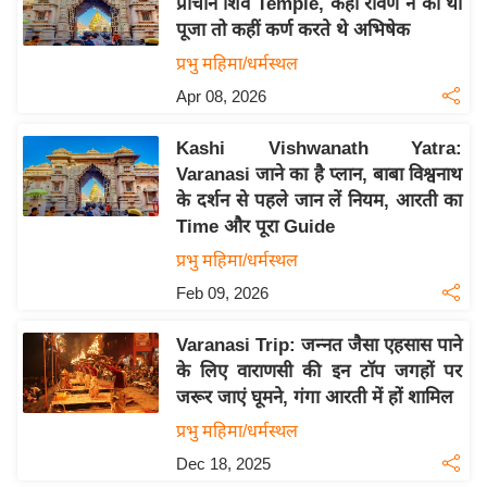
प्राचीन शिव Temple, कहीं रावण ने की थी
इ
पूजा तो कहीं कर्ण करते थे अभिषेक
म
प्रभु महिमा/धर्मस्थल
ई
Apr 08, 2026
-
पे
Kashi Vishwanath Yatra:
प
Varanasi जाने का है प्लान, बाबा विश्वनाथ
के दर्शन से पहले जान लें नियम, आरती का
र
Time और पूरा Guide
मि
प्रभु महिमा/धर्मस्थल
सा
ल
Feb 09, 2026
Varanasi Trip: जन्नत जैसा एहसास पाने
बे
के लिए वाराणसी की इन टॉप जगहों पर
मि
जरूर जाएं घूमने, गंगा आरती में हों शामिल
सा
प्रभु महिमा/धर्मस्थल
ल
Dec 18, 2025
श