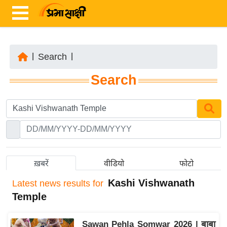
|
Search
|
ता
Search
ज़ा
ख
ब
र
रा
ष्ट्री
ख़बरें
वीडियो
फोटो
य
Kashi Vishwanath
Latest
news results for
अं
Temple
त
र्रा
Sawan Pehla Somwar 2026 | बाबा
ष्ट्री