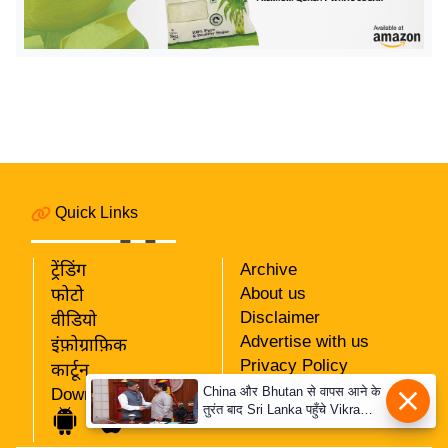
र्ल्ड
न्यू
ज
ब्री
फ
म
नो
रं
Quick Links
ज
न
ट्रेंडिंग
Archive
ज
About us
फोटो
ग
Disclaimer
वीडियो
त
Advertise with us
इंफ़ोग्राफ़िक
Privacy Policy
बॉ
कार्टून
RSS
China और Bhutan से वापस आने के
Download App
ली
तुरंत बाद Sri Lanka पहुँचे Vikram
Our Team
वु
Misri, भारत के जबरदस्त दाँव से
दुनिया हुई हैरान