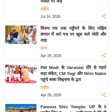
फैसले पर अड़े
य
ब
राष्ट्रीय
ज
Jul 14, 2026
ट
विजय पथ तक पहुँचने के लिए पश्चिम
खे
बंगाल में धर्म पथ पर खूब चले मोदी और
ल
शाह
क्रि
स्तंभ
के
Apr 29, 2026
ट
I
PM Modi के Varanasi दौरे से पहले
P
बड़ा संकेत, CM Yogi और Nitin Nabin
L
पहुंचे बाबा विश्वनाथ के द्वार
2
राष्ट्रीय
0
Apr 28, 2026
2
6
Famous Shiv Temple: UP के 5
क्रा