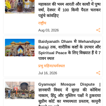
महाकाल की भस्म आरती और काशी में पुष्प
य
वर्षा, देवघर में 100 किमी पैदल चलकर
बि
पहुंचे कांवड़िए
ज़
राष्ट्रीय
ने
Aug 03, 2026
स
उ
Baidyanath Dham से Mehandipur
द्यो
Balaji तक, शारीरिक कष्टों के उपचार और
ग
Spiritual Peace के लिए विख्यात हैं ये 7
ज
पावन स्थल
ग
प्रभु महिमा/धर्मस्थल
त
Jul 16, 2026
वि
शे
Gyanvapi Mosque Dispute |
ष
ज्ञानवापी विवाद में सुलह की कोशिश
ज्ञ
नाकाम, हिंदू और मुस्लिम पक्षों ने ठुकराया
रा
सुप्रीम कोर्ट का मध्यस्थता प्रस्ताव, कानूनी