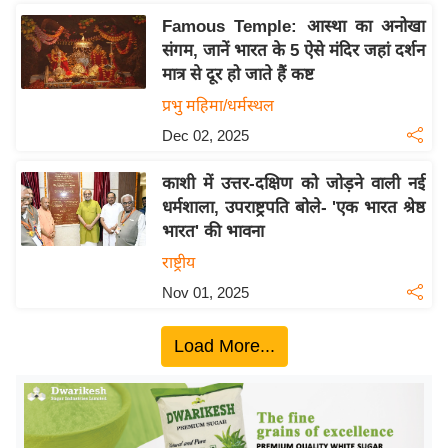
ख्सि
Famous Temple: आस्था का अनोखा
य
संगम, जानें भारत के 5 ऐसे मंदिर जहां दर्शन
त
मात्र से दूर हो जाते हैं कष्ट
यं
प्रभु महिमा/धर्मस्थल
ग
Dec 02, 2025
इं
डि
काशी में उत्तर-दक्षिण को जोड़ने वाली नई
या
धर्मशाला, उपराष्ट्रपति बोले- 'एक भारत श्रेष्ठ
सा
भारत' की भावना
हि
राष्ट्रीय
त्य
Nov 01, 2025
ज
ग
Load More...
त
ऑ
टो
व