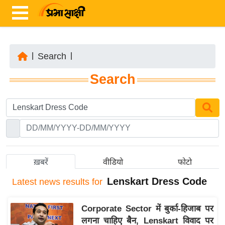
|
Search
|
ता
Search
ज़ा
ख
ब
र
रा
ष्ट्री
ख़बरें
वीडियो
फोटो
य
Lenskart Dress Code
Latest
news results for
अं
त
Corporate Sector में बुर्का-हिजाब पर
र्रा
लगना चाहिए बैन, Lenskart विवाद पर
ष्ट्री