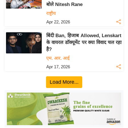
बोले Nitesh Rane
य
राष्ट्रीय
बि
Apr 22, 2026
ज़
ने
बिंदी Ban, हिजाब Allowed, Lenskart
स
के वायरल डॉक्यूमेंट पर क्या विवाद चल रहा
उ
है?
द्यो
एम. आर. आई
ग
Apr 17, 2026
ज
ग
Load More...
त
वि
शे
ष
ज्ञ
रा