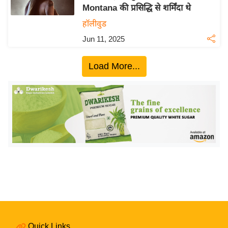
Montana की प्रसिद्धि से शर्मिंदा थे
य
हॉलीवुड
बि
Jun 11, 2025
ज़
ने
Load More...
स
उ
द्यो
ग
ज
ग
त
वि
शे
ष
ज्ञ
रा
Quick Links