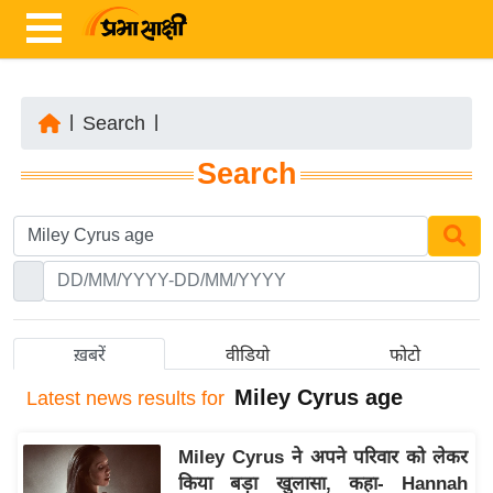
|
Search
|
ता
Search
ज़ा
ख
ब
र
रा
ष्ट्री
ख़बरें
वीडियो
फोटो
य
Miley Cyrus age
Latest
news results for
अं
त
Miley Cyrus ने अपने परिवार को लेकर
र्रा
किया बड़ा खुलासा, कहा- Hannah
ष्ट्री