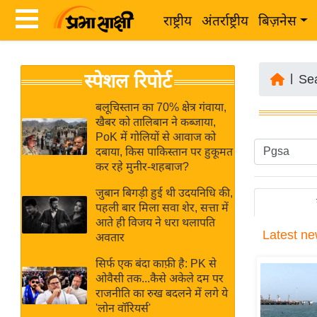
राष्ट्रीय
अंतर्राष्ट्रीय
बिज़नेस
Latest
ता
स्पेशल रिपोर्ट
News
|
Se
ज़ा
in
ख
बलूचिस्तान का 70% क्षेत्र गंवाया,
Hindi
खैबर को तालिबान ने कब्जाया,
ब
PoK में गोलियों से आवाज को
र
दबाया, किस पाकिस्तान पर हुकूमत
Hindi
कर रहे मुनीर-शहबाज?
राष्ट्रीय
News
अंतर्राष्ट्रीय
जुबान बिगड़ी हुई थी उदयनिधि की,
Live
पहली बार मिला सवा शेर, सत्ता में
बिज़नेस
आते ही विजय ने धरा थलापति
Latest
ne
उद्योग
अवतार
Breaking
जगत
News in
सिर्फ एक बंदा काफ़ी है: PK से
विशेषज्ञ
ओवैसी तक...कैसे अकेले दम पर
Hindi
राजनीति का रुख बदलने में लगे ये
राय
'लोन वॉरियर्स'