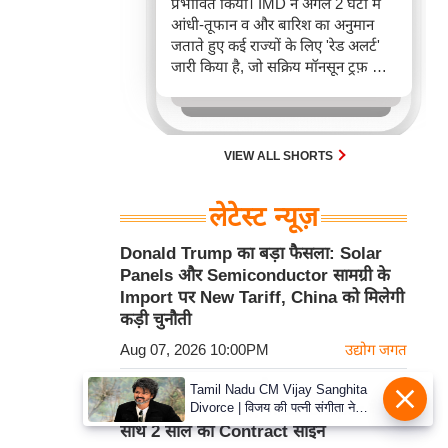
प्रभावित किया। IMD ने अगले 2 घंटों में
आंधी-तूफान व और बारिश का अनुमान
जताते हुए कई राज्यों के लिए 'रेड अलर्ट'
जारी किया है, जो सक्रिय मॉनसून ट्रफ़ और
चक्रवाती हवाओं के घेरे का परिणाम है,
जिससे यातायात बाधित होने के साथ-साथ
सफदरजंग अस्पताल में भी जलभराव की
स्थिति बनी।
VIEW ALL SHORTS
लेटेस्ट न्यूज़
Donald Trump का बड़ा फैसला: Solar
Panels और Semiconductor सामग्री के
Import पर New Tariff, China को मिलेगी
कड़ी चुनौती
Aug 07, 2026 10:00PM
उद्योग जगत
Liverpool का साथ छोड़ Mohamed
Tamil Nadu CM Vijay Sanghita
Divorce | विजय की पत्नी संगीता ने
Salah ने चुनी नई राह, Trabzonspor के
वापस ली तलाक की अर्जी, कोर्ट ने मामले
साथ 2 साल का Contract साइन
को किया निपटाया