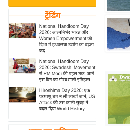
बजट
Hindi
खेल
News
ट्रेंडिंग
क्रिकेट
Hindi
National Handloom Day
IPL
2026: आत्मनिर्भर भारत और
Videos
2026
Women Empowerment की
क्राइम
दिशा में हथकरघा उद्योग का बढ़ता
कद
ई-पेपर
National Handloom Day
मिसाल बेमिसाल
2026: Swadeshi Movement
शख्सियत
से PM Modi की पहल तक, जानें
यंग इंडिया
इस दिन का गौरवशाली इतिहास
साहित्य जगत
Hiroshima Day 2026: एक
परमाणु बम ने ली लाखों जानें, US
ऑटो वर्ल्ड
Attack की उस काली सुबह ने
न्यूज ब्रीफ
बदल दिया World History
मनोरंजन जगत
बॉलीवुड