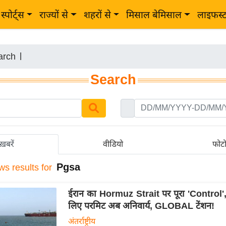
स्पोर्ट्स
राज्यों से
शहरों से
मिसाल बेमिसाल
लाइफस्
arch
|
Search
ख़बरें
वीडियो
फोट
Pgsa
ws results for
ईरान का Hormuz Strait पर पूरा 'Control',
लिए परमिट अब अनिवार्य, GLOBAL टेंशन!
अंतर्राष्ट्रीय