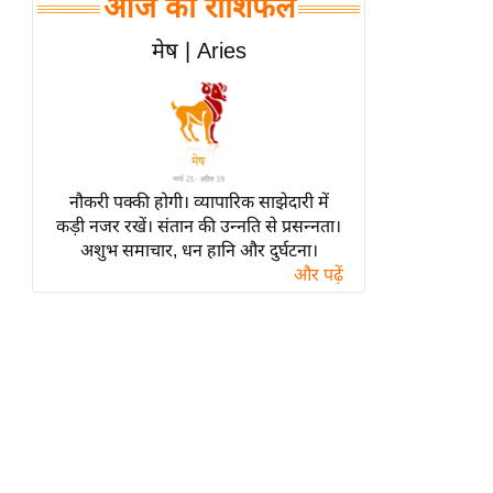
आज का राशिफल
हॉलीवुड
फिल्म समीक्षा
मेष | Aries
Breaking
News
लाइफस्टाइल
टेक्नॉलॉजी
नौकरी पक्की होगी। व्यापारिक साझेदारी में
ब्यूटी/फैशन
कड़ी नजर रखें। संतान की उन्नति से प्रसन्नता।
घरेलू नुस्खे
अशुभ समाचार, धन हानि और दुर्घटना।
और पढ़ें
पर्यटन स्थल
फिटनेस मंत्रा
रिलेशनशिप
राजनीति
विश्लेषण
समसामयिक
मातृभूमि