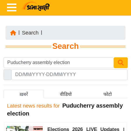
|
Search
|
ता
Search
ज़ा
ख
ब
र
रा
ष्ट्री
ख़बरें
वीडियो
फोटो
य
Puducherry assembly
Latest
news results for
अं
election
त
र्रा
Elections 2026 LIVE Updates ।
ष्ट्री