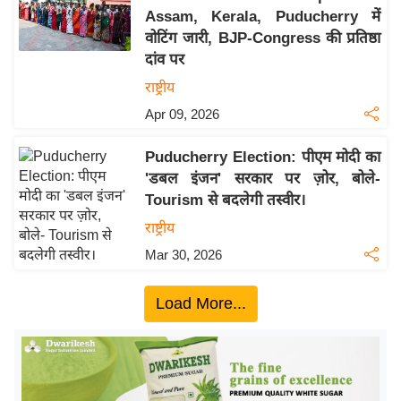
Assam, Kerala, Puducherry में
य
वोटिंग जारी, BJP-Congress की प्रतिष्ठा
बि
दांव पर
ज़
राष्ट्रीय
ने
Apr 09, 2026
स
उ
Puducherry Election: पीएम मोदी का
द्यो
'डबल इंजन' सरकार पर ज़ोर, बोले-
ग
Tourism से बदलेगी तस्वीर।
ज
राष्ट्रीय
ग
Mar 30, 2026
त
वि
Load More...
शे
ष
ज्ञ
रा