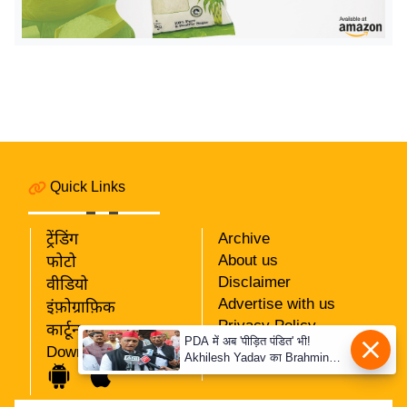
य
ब
ज
ट
खे
ल
क्रि
के
Quick Links
ट
I
ट्रेंडिंग
Archive
P
About us
फोटो
Disclaimer
L
वीडियो
Advertise with us
2
इंफ़ोग्राफ़िक
Privacy Policy
कार्टून
0
PDA में अब 'पीड़ित पंडित' भी!
RSS
Download App
2
Akhilesh Yadav का Brahmin
Our Team
दांव, बोले- Krishna-Sudama की
6
दोस्ती पुरानी
क्रा