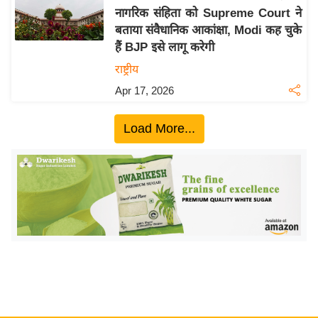
नागरिक संहिता को Supreme Court ने
य
बताया संवैधानिक आकांक्षा, Modi कह चुके
बि
हैं BJP इसे लागू करेगी
ज़
राष्ट्रीय
ने
Apr 17, 2026
स
उ
Load More...
द्यो
ग
ज
ग
त
वि
शे
ष
ज्ञ
रा