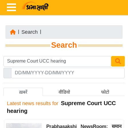
|
Search
|
ता
Search
ज़ा
ख
ब
र
रा
ष्ट्री
ख़बरें
वीडियो
फोटो
य
Supreme Court UCC
Latest
news results for
अं
hearing
त
र्रा
Prabhasakshi NewsRoom: समान
ष्ट्री