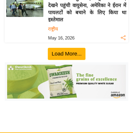
देखने पहुंची वायुसेना, अमेरिका ने ईरान में
य
पायलटों को बचाने के लिए किया था
बि
इस्तेमाल
ज़
राष्ट्रीय
ने
May 16, 2026
स
उ
Load More...
द्यो
ग
ज
ग
त
वि
शे
ष
ज्ञ
रा