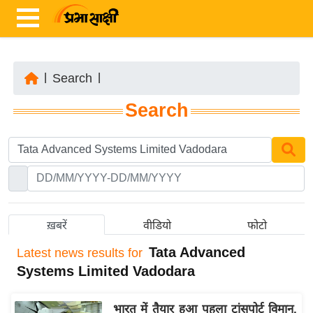
|
Search
|
ता
Search
ज़ा
ख
ब
र
रा
ष्ट्री
ख़बरें
वीडियो
फोटो
य
Tata Advanced
Latest
news results for
अं
Systems Limited Vadodara
त
र्रा
भारत में तैयार हुआ पहला ट्रांसपोर्ट विमान,
ष्ट्री