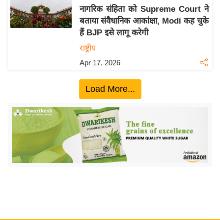
नागरिक संहिता को Supreme Court ने
य
बताया संवैधानिक आकांक्षा, Modi कह चुके
बि
हैं BJP इसे लागू करेगी
ज़
राष्ट्रीय
ने
Apr 17, 2026
स
उ
Load More...
द्यो
ग
ज
ग
त
वि
शे
ष
ज्ञ
रा