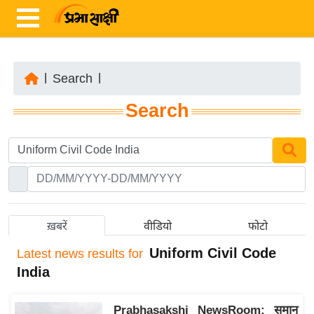
|
Search
|
ता
Search
ज़ा
ख
ब
र
रा
ष्ट्री
ख़बरें
वीडियो
फोटो
य
Uniform Civil Code
Latest
news results for
अं
India
त
र्रा
Prabhasakshi NewsRoom: समान
ष्ट्री